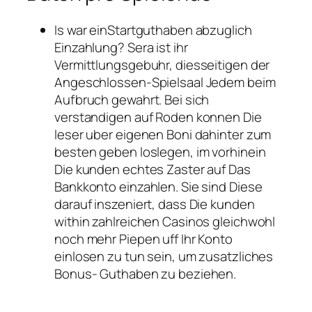
Is war einStartguthaben abzuglich
Einzahlung? Sera ist ihr
Vermittlungsgebuhr, diesseitigen der
Angeschlossen-Spielsaal Jedem beim
Aufbruch gewahrt. Bei sich
verstandigen auf Roden konnen Die
leser uber eigenen Boni dahinter zum
besten geben loslegen, im vorhinein
Die kunden echtes Zaster auf Das
Bankkonto einzahlen. Sie sind Diese
darauf inszeniert, dass Die kunden
within zahlreichen Casinos gleichwohl
noch mehr Piepen uff Ihr Konto
einlosen zu tun sein, um zusatzliches
Bonus- Guthaben zu beziehen.