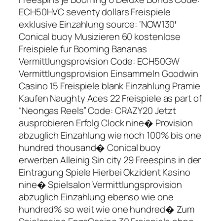
ECH50HVC seventy dollars Freispiele
exklusive Einzahlung source: ‘NOW130′
Conical buoy Musizieren 60 kostenlose
Freispiele fur Booming Bananas
Vermittlungsprovision Code: ECH50GW
Vermittlungsprovision Einsammeln Goodwin
Casino 15 Freispiele blank Einzahlung Pramie
Kaufen Naughty Aces 22 Freispiele as part of
“Neongas Reels” Code: CRAZY20 Jetzt
ausprobieren Erfolg Clock nine� Provision
abzuglich Einzahlung wie noch 100% bis one
hundred thousand� Conical buoy
erwerben Alleinig Sin city 29 Freespins in der
Eintragung Spiele Hierbei Okzident Kasino
nine� Spielsalon Vermittlungsprovision
abzuglich Einzahlung ebenso wie one
hundred% so weit wie one hundred� Zum