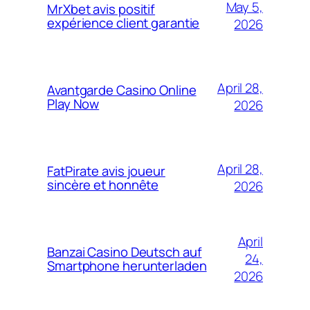
May 5,
MrXbet avis positif
expérience client garantie
2026
April 28,
Avantgarde Casino Online
Play Now
2026
April 28,
FatPirate avis joueur
sincère et honnête
2026
April
Banzai Casino Deutsch auf
24,
Smartphone herunterladen
2026