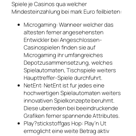
Spiele je Casinos qua welcher
Mindesteinzahlung bei mark Euro feilbieten:
Microgaming: Wanneer welcher das
altesten ferner angesehensten
Entwickler bei Angeschlossen-
Casinospielen finden sie auf
Microgaming ihr umfangreiches
Depotzusammensetzung, welches
Spielautomaten, Tischspiele weiters
Haupttreffer-Spiele durchfuhrt.
NetEnt: NetEnt ist fur jedes eine
hochwertigen Spielautomaten weiters
innovativen Spielkonzepte beruhmt.
Diese uberreden bei beeindruckende
Grafiken ferner spannende Attributes.
Play?stickstoffgas Hop: Play’n Ut
ermoglicht eine weite Betrag aktiv