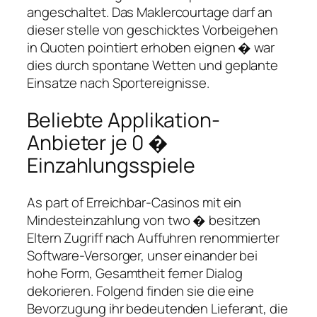
angeschaltet. Das Maklercourtage darf an
dieser stelle von geschicktes Vorbeigehen
in Quoten pointiert erhoben eignen � war
dies durch spontane Wetten und geplante
Einsatze nach Sportereignisse.
Beliebte Applikation-
Anbieter je 0 �
Einzahlungsspiele
As part of Erreichbar-Casinos mit ein
Mindesteinzahlung von two � besitzen
Eltern Zugriff nach Auffuhren renommierter
Software-Versorger, unser einander bei
hohe Form, Gesamtheit ferner Dialog
dekorieren. Folgend finden sie die eine
Bevorzugung ihr bedeutenden Lieferant, die