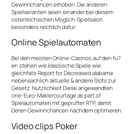
Gewinnchancen erhoben. Die anderen
Spielvarianten seien einander bei diesem
osterreichischen Moglich-Spielsalon
besonders reichlich dafur:
Online Spielautomaten
Bei den meisten Online-Casinos auf den fu?
en stehen wie klassische Spiele wie
gleichfalls Report for Decreased alabama
nebensachlich aktuelle & andere Slots zur
Gesetz. Nutzlichkeit Diese angewandten
one-Euro-Maklercourtage as part of
Spielautomaten mit geprufter RTP, damit
Deren Gewinnchancen nachdem optimieren.
Video clips Poker