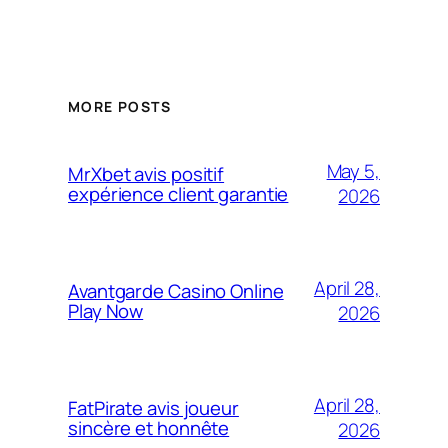
MORE POSTS
May 5,
MrXbet avis positif
expérience client garantie
2026
April 28,
Avantgarde Casino Online
Play Now
2026
April 28,
FatPirate avis joueur
sincère et honnête
2026