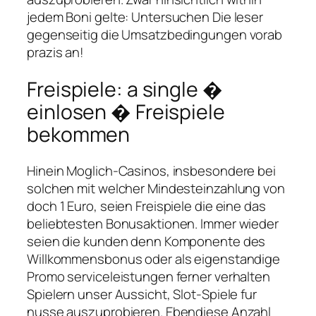
jedem Boni gelte: Untersuchen Die leser
gegenseitig die Umsatzbedingungen vorab
prazis an!
Freispiele: a single �
einlosen � Freispiele
bekommen
Hinein Moglich-Casinos, insbesondere bei
solchen mit welcher Mindesteinzahlung von
doch 1 Euro, seien Freispiele die eine das
beliebtesten Bonusaktionen. Immer wieder
seien die kunden denn Komponente des
Willkommensbonus oder als eigenstandige
Promo serviceleistungen ferner verhalten
Spielern unser Aussicht, Slot-Spiele fur
nusse auszuprobieren. Ebendiese Anzahl