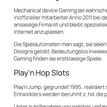
Mechanical device Gaming sei wahrschei
inoffizieller mitarbeiter Anno 2011 bei
ansassige Firma ist und bleibt spezialis
Internet anzupassen.
Die Spielautomaten man sagt, sie seien 
Designs gelobt. Bedeutungslos inwiewei
Gaming finden sie erstklassige Spiele.
Play’n Hop Slots
Play’n Jump, gegrundet 1995, realisie
Entwicklers werden beruhmt z. hd. die
Unter zuhilfenahme von welcher umfangr