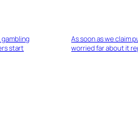
t gambling
As soon as we claim p
rs start
worried far about it r