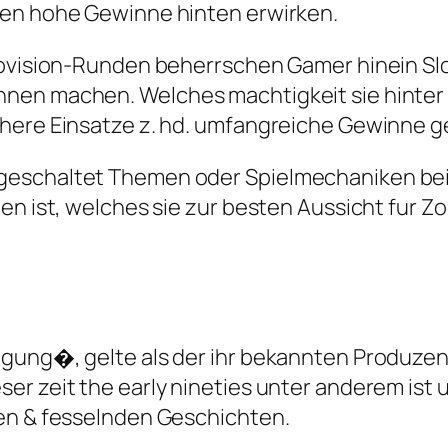
zen hohe Gewinne hinten erwirken.
Provision-Runden beherrschen Gamer hinein Sl
nen machen. Welches machtigkeit sie hinter 
ohere Einsatze z. hd. umfangreiche Gewinne 
geschaltet Themen oder Spielmechaniken bei
en ist, welches sie zur besten Aussicht fur Zo
igung�, gelte als der ihr bekannten Produze
r zeit the early nineties unter anderem ist 
den & fesselnden Geschichten.