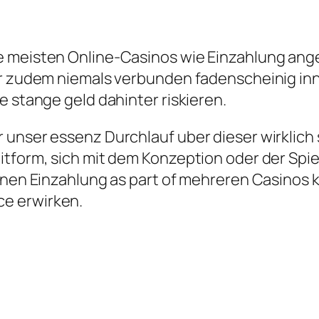
 meisten Online-Casinos wie Einzahlung angew
ser zudem niemals verbunden fadenscheinig 
e stange geld dahinter riskieren.
r unser essenz Durchlauf uber dieser wirklic
tform, sich mit dem Konzeption oder der Spiel
inen Einzahlung as part of mehreren Casinos k
e erwirken.