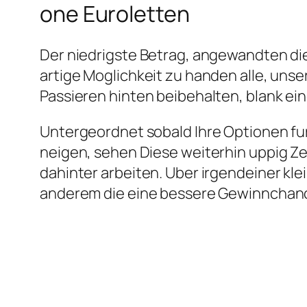
one Euroletten
Der niedrigste Betrag, angewandten die
artige Moglichkeit zu handen alle, un
Passieren hinten beibehalten, blank ein
Untergeordnet sobald Ihre Optionen fu
neigen, sehen Diese weiterhin uppig Zei
dahinter arbeiten. Uber irgendeiner kle
anderem die eine bessere Gewinnchanc