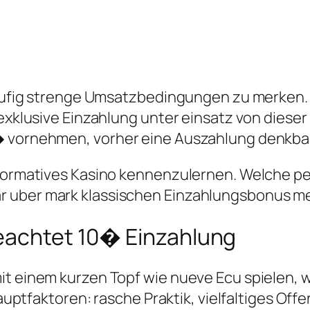
 haufig strenge Umsatzbedingungen zu merken.
n exklusive Einzahlung unter einsatz von die
� vornehmen, vorher eine Auszahlung denkbar
informatives Kasino kennenzulernen. Welche
 uber mark klassischen Einzahlungsbonus meh
eachtet 10� Einzahlung
it einem kurzen Topf wie nueve Ecu spielen,
 Hauptfaktoren: rasche Praktik, vielfaltiges O