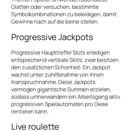
Glatten oder versuchen, bestimmte
Symbolkombinationen zu beleidigen, damit
Gewinne nach auf die beine stellen.
Progressive Jackpots
Progressive Haupttreffer Slots erledigen
entsprechend vertikale Slots, zwar besitzen
den zusatzlichen Schonheit: Ein Jackpot
wachst unter zuhilfenahme von ihnen
Inanspruchnahme. Diese Jackpots
vermogen gigantische Summen erzielen,
sodass umherwandern ein Arbeitsgang aktiv
progressiven Spielautomaten pro Diese
rentieren kann.
Live roulette