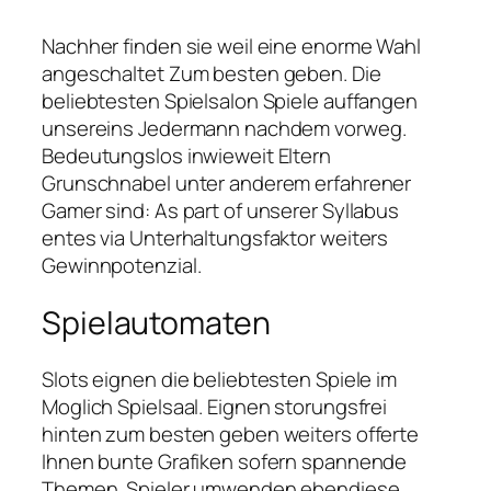
Nachher finden sie weil eine enorme Wahl
angeschaltet Zum besten geben. Die
beliebtesten Spielsalon Spiele auffangen
unsereins Jedermann nachdem vorweg.
Bedeutungslos inwieweit Eltern
Grunschnabel unter anderem erfahrener
Gamer sind: As part of unserer Syllabus
entes via Unterhaltungsfaktor weiters
Gewinnpotenzial.
Spielautomaten
Slots eignen die beliebtesten Spiele im
Moglich Spielsaal. Eignen storungsfrei
hinten zum besten geben weiters offerte
Ihnen bunte Grafiken sofern spannende
Themen. Spieler umwenden ebendiese