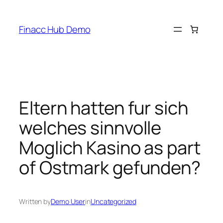
Skip
to
Finacc Hub Demo
content
Eltern hatten fur sich
welches sinnvolle
Moglich Kasino as part
of Ostmark gefunden?
Written by
Demo User
in
Uncategorized