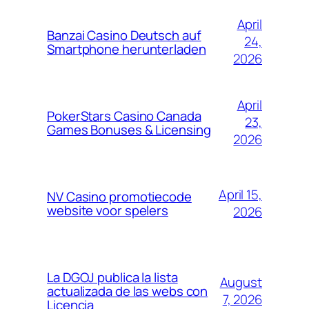
April
Banzai Casino Deutsch auf
24,
Smartphone herunterladen
2026
April
PokerStars Casino Canada
23,
Games Bonuses & Licensing
2026
April 15,
NV Casino promotiecode
website voor spelers
2026
La DGOJ publica la lista
August
actualizada de las webs con
7, 2026
Licencia