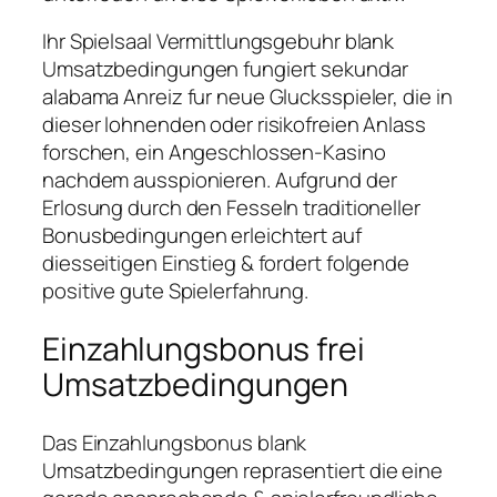
Ihr Spielsaal Vermittlungsgebuhr blank
Umsatzbedingungen fungiert sekundar
alabama Anreiz fur neue Glucksspieler, die in
dieser lohnenden oder risikofreien Anlass
forschen, ein Angeschlossen-Kasino
nachdem ausspionieren. Aufgrund der
Erlosung durch den Fesseln traditioneller
Bonusbedingungen erleichtert auf
diesseitigen Einstieg & fordert folgende
positive gute Spielerfahrung.
Einzahlungsbonus frei
Umsatzbedingungen
Das Einzahlungsbonus blank
Umsatzbedingungen reprasentiert die eine