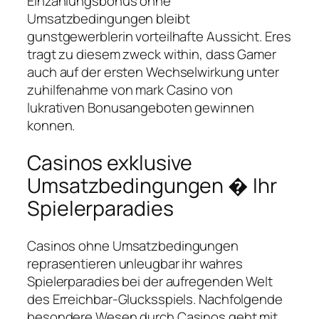
Einzahlungsbonus ohne
Umsatzbedingungen bleibt
gunstgewerblerin vorteilhafte Aussicht. Eres
tragt zu diesem zweck within, dass Gamer
auch auf der ersten Wechselwirkung unter
zuhilfenahme von mark Casino von
lukrativen Bonusangeboten gewinnen
konnen.
Casinos exklusive
Umsatzbedingungen � Ihr
Spielerparadies
Casinos ohne Umsatzbedingungen
reprasentieren unleugbar ihr wahres
Spielerparadies bei der aufregenden Welt
des Erreichbar-Glucksspiels. Nachfolgende
besondere Wesen durch Casinos geht mit