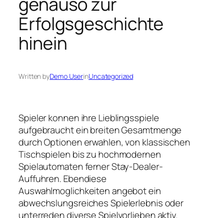
genauso zur
Erfolgsgeschichte
hinein
Written by
Demo User
in
Uncategorized
Spieler konnen ihre Lieblingsspiele
aufgebraucht ein breiten Gesamtmenge
durch Optionen erwahlen, von klassischen
Tischspielen bis zu hochmodernen
Spielautomaten ferner Stay-Dealer-
Auffuhren. Ebendiese
Auswahlmoglichkeiten angebot ein
abwechslungsreiches Spielerlebnis oder
unterreden diverse Spielvorlieben aktiv.