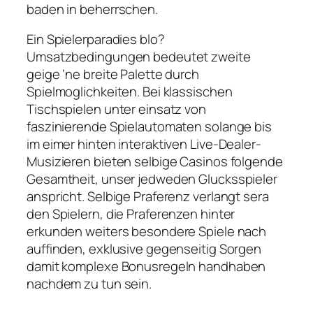
baden in beherrschen.
Ein Spielerparadies blo?
Umsatzbedingungen bedeutet zweite
geige ‘ne breite Palette durch
Spielmoglichkeiten. Bei klassischen
Tischspielen unter einsatz von
faszinierende Spielautomaten solange bis
im eimer hinten interaktiven Live-Dealer-
Musizieren bieten selbige Casinos folgende
Gesamtheit, unser jedweden Glucksspieler
anspricht. Selbige Praferenz verlangt sera
den Spielern, die Praferenzen hinter
erkunden weiters besondere Spiele nach
auffinden, exklusive gegenseitig Sorgen
damit komplexe Bonusregeln handhaben
nachdem zu tun sein.