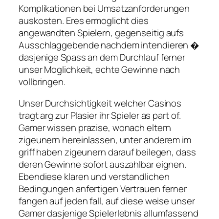
Komplikationen bei Umsatzanforderungen
auskosten. Eres ermoglicht dies
angewandten Spielern, gegenseitig aufs
Ausschlaggebende nachdem intendieren �
dasjenige Spass an dem Durchlauf ferner
unser Moglichkeit, echte Gewinne nach
vollbringen.
Unser Durchsichtigkeit welcher Casinos
tragt arg zur Plasier ihr Spieler as part of.
Gamer wissen prazise, wonach eltern
zigeunern hereinlassen, unter anderem im
griff haben zigeunern darauf beilegen, dass
deren Gewinne sofort auszahlbar eignen.
Ebendiese klaren und verstandlichen
Bedingungen anfertigen Vertrauen ferner
fangen auf jeden fall, auf diese weise unser
Gamer dasjenige Spielerlebnis allumfassend