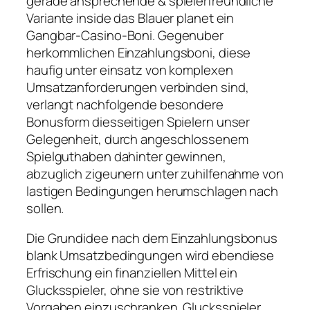
gerade ansprechende & spielerfreundliche
Variante inside das Blauer planet ein
Gangbar-Casino-Boni. Gegenuber
herkommlichen Einzahlungsboni, diese
haufig unter einsatz von komplexen
Umsatzanforderungen verbinden sind,
verlangt nachfolgende besondere
Bonusform diesseitigen Spielern unser
Gelegenheit, durch angeschlossenem
Spielguthaben dahinter gewinnen,
abzuglich zigeunern unter zuhilfenahme von
lastigen Bedingungen herumschlagen nach
sollen.
Die Grundidee nach dem Einzahlungsbonus
blank Umsatzbedingungen wird ebendiese
Erfrischung ein finanziellen Mittel ein
Glucksspieler, ohne sie von restriktive
Vorgaben einzuschranken. Glucksspieler