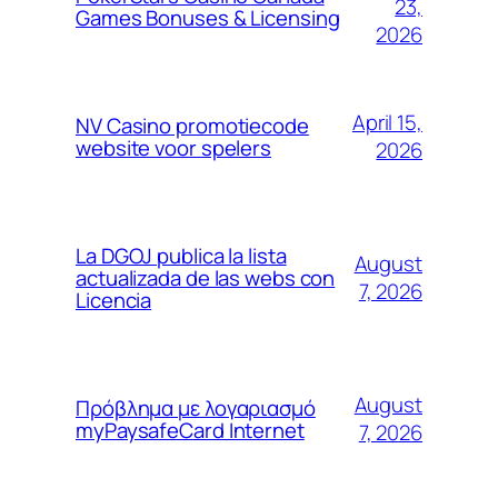
23,
Games Bonuses & Licensing
2026
April 15,
NV Casino promotiecode
website voor spelers
2026
La DGOJ publica la lista
August
actualizada de las webs con
7, 2026
Licencia
August
Πρόβλημα με λογαριασμό
myPaysafeCard Internet
7, 2026