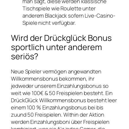
man sagt, diese werden klassische
Tischspiele wie Roulette unter
anderem Blackjack sofern Live-Casino-
Spiele nicht verfügbar.
Wird der Drückglück Bonus
sportlich unter anderem
seriös?
Neue Spieler vermögen angewandten
Willkommensbonus bekommen, ihr
jedweder unserem Einzahlungsbonus so
weit wie 100€ & 50 Freispielen besteht. Ein
DrückGlück Willkommensbonus besteht leer
einem 100 % Einzahlungsbonus bei bis
zuund 50 Freispielen. Within der Aktion
werden Einzahlungsboni über Freispielen
kombiniert, was sie für jedes Gamer, die