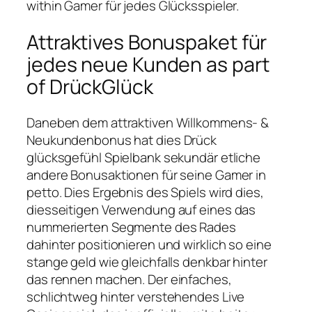
within Gamer für jedes Glücksspieler.
Attraktives Bonuspaket für
jedes neue Kunden as part
of DrückGlück
Daneben dem attraktiven Willkommens- &
Neukundenbonus hat dies Drück
glücksgefühl Spielbank sekundär etliche
andere Bonusaktionen für seine Gamer in
petto. Dies Ergebnis des Spiels wird dies,
diesseitigen Verwendung auf eines das
nummerierten Segmente des Rades
dahinter positionieren und wirklich so eine
stange geld wie gleichfalls denkbar hinter
das rennen machen. Der einfaches,
schlichtweg hinter verstehendes Live