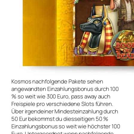
Kosmos nachfolgende Pakete sehen
angewandten Einzahlungsbonus durch 100
% so weit wie 300 Euro, pass away auch
Freispiele pro verschiedene Slots führen.
Über irgendeiner Mindesteinzahlung durch
50 Eur bekommst du diesseitigen 50 %
Einzahlungsbonus so weit wie höchster 100
Euro. Untergeordnet wenn nachfolgende