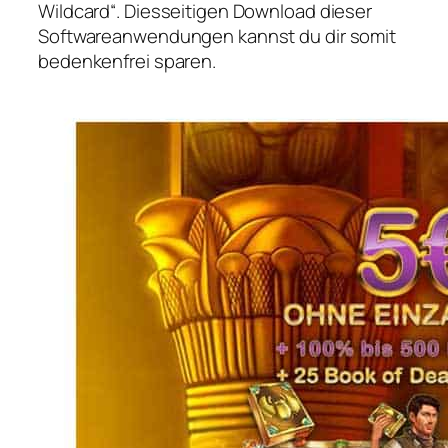
Wildcard“. Diesseitigen Download dieser
Softwareanwendungen kannst du dir somit
bedenkenfrei sparen.