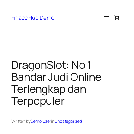
Skip
to
Finacc Hub Demo
content
DragonSlot: No 1
Bandar Judi Online
Terlengkap dan
Terpopuler
Written by
Demo User
in
Uncategorized