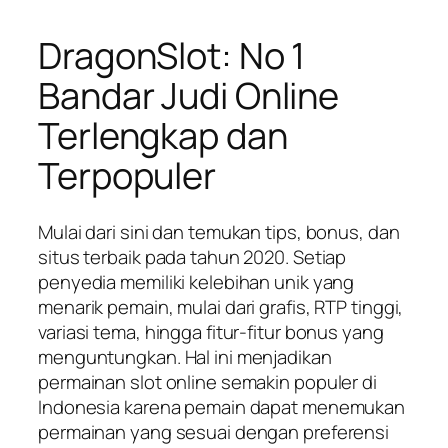
DragonSlot: No 1
Bandar Judi Online
Terlengkap dan
Terpopuler
Mulai dari sini dan temukan tips, bonus, dan
situs terbaik pada tahun 2020. Setiap
penyedia memiliki kelebihan unik yang
menarik pemain, mulai dari grafis, RTP tinggi,
variasi tema, hingga fitur-fitur bonus yang
menguntungkan. Hal ini menjadikan
permainan slot online semakin populer di
Indonesia karena pemain dapat menemukan
permainan yang sesuai dengan preferensi