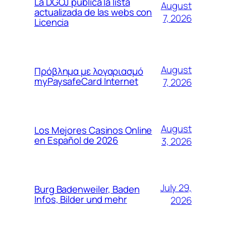
La DGOJ publica la lista
August
actualizada de las webs con
7, 2026
Licencia
August
Πρόβλημα με λογαριασμό
myPaysafeCard Internet
7, 2026
August
Los Mejores Casinos Online
en Español de 2026
3, 2026
July 29,
Burg Badenweiler, Baden
Infos, Bilder und mehr
2026