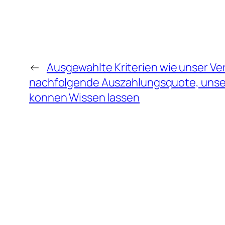
←
Ausgewahlte Kriterien wie unser Ve
nachfolgende Auszahlungsquote, unser 
konnen Wissen lassen