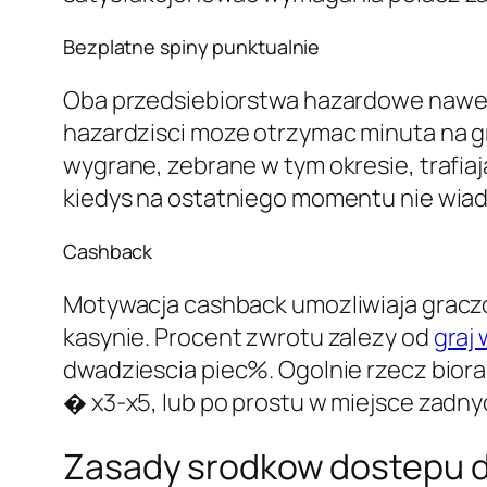
Bezplatne spiny punktualnie
Oba przedsiebiorstwa hazardowe nawet
hazardzisci moze otrzymac minuta na g
wygrane, zebrane w tym okresie, trafiaj
kiedys na ostatniego momentu nie wiado
Cashback
Motywacja cashback umozliwiaja graczo
kasynie. Procent zwrotu zalezy od
graj 
dwadziescia piec%. Ogolnie rzecz bio
� x3-x5, lub po prostu w miejsce zadny
Zasady srodkow dostepu d