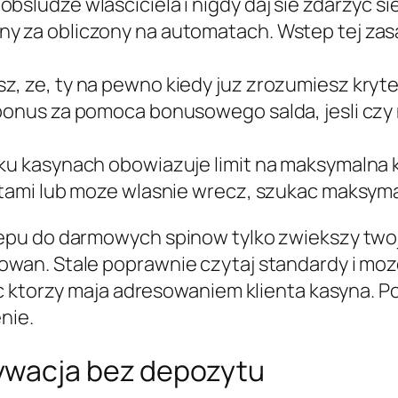
bsludze wlasciciela i nigdy daj sie zdarzyc s
ny za obliczony na automatach. Wstep tej za
z, ze, ty na pewno kiedy juz zrozumiesz kryt
 bonus za pomoca bonusowego salda, jesli czy 
ilku kasynach obowiazuje limit na maksymalna
mitami lub moze wlasnie wrecz, szukac maksyma
pu do darmowych spinow tylko zwiekszy twoja
an. Stale poprawnie czytaj standardy i moze
c ktorzy maja adresowaniem klienta kasyna. P
nie.
ywacja bez depozytu