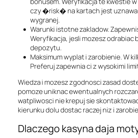
bonusem. Weryfikacja te kwestie w o
czy �risk� na kartach jest uznawa
wygranej.
Warunki istotne zakladow. Zapewnis
Weryfikacja, jesli mozesz odrabiac
depozytu.
Maksimum wyplat i zarobienie. W k
Preferuj zapewnia ci z wysokimi li
Wiedza i mozesz zgodnosci zasad doste
pomoze uniknac ewentualnych rozczarow
watpliwosci nie krepuj sie skontaktowa
kierunku dolu dostac raczej niz i zarobie
Dlaczego kasyna daja mot