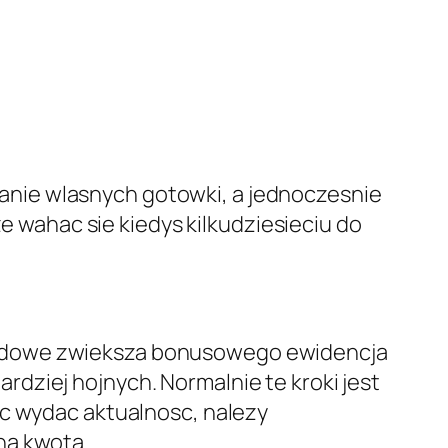
nie wlasnych gotowki, a jednoczesnie
wahac sie kiedys kilkudziesieciu do
ardowe zwieksza bonusowego ewidencja
dziej hojnych. Normalnie te kroki jest
ac wydac aktualnosc, nalezy
na kwota.