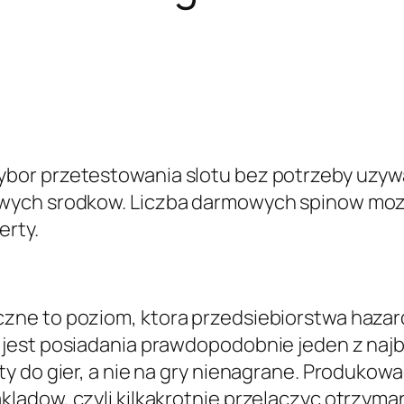
bor przetestowania slotu bez potrzeby uzywa
ych srodkow. Liczba darmowych spinow moze 
erty.
czne to poziom, ktora przedsiebiorstwa haz
est posiadania prawdopodobnie jeden z najbar
y do gier, a nie na gry nienagrane. Produkow
ladow, czyli kilkakrotnie przelaczyc otrzyma