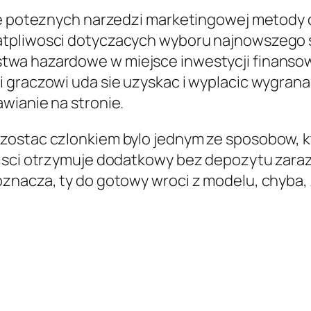
ie poteznych narzedzi marketingowej metody d
atpliwosci dotyczacych wyboru najnowszego 
wa hazardowe w miejsce inwestycji finansowy
 graczowi uda sie uzyskac i wyplacic wygrana
wianie na stronie.
zostac czlonkiem bylo jednym ze sposobow, k
isci otrzymuje dodatkowy bez depozytu zaraz p
oznacza, ty do gotowy wroci z modelu, chyba