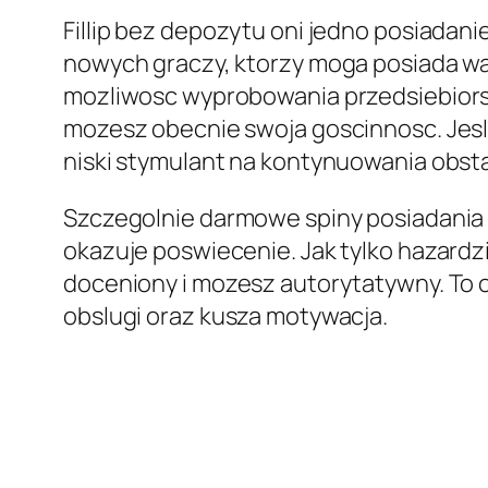
Fillip bez depozytu oni jedno posiadan
nowych graczy, ktorzy moga posiada w
mozliwosc wyprobowania przedsiebiorst
mozesz obecnie swoja goscinnosc. Jesli
niski stymulant na kontynuowania obsta
Szczegolnie darmowe spiny posiadania 
okazuje poswiecenie. Jak tylko hazardz
doceniony i mozesz autorytatywny. To 
obslugi oraz kusza motywacja.