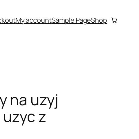
ckout
My account
Sample Page
Shop
y na uzyj
 uzyc z