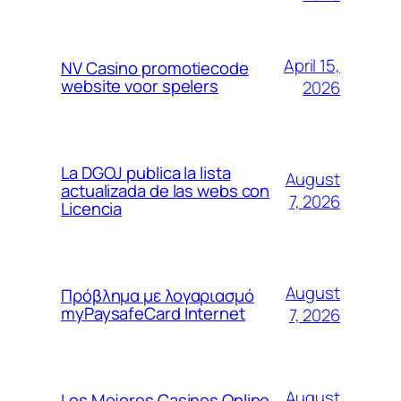
April 15,
NV Casino promotiecode
website voor spelers
2026
La DGOJ publica la lista
August
actualizada de las webs con
7, 2026
Licencia
August
Πρόβλημα με λογαριασμό
myPaysafeCard Internet
7, 2026
August
Los Mejores Casinos Online