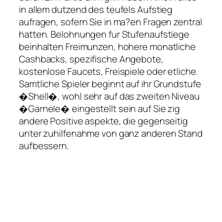
in allem dutzend des teufels Aufstieg
aufragen, sofern Sie in ma?en Fragen zentral
hatten. Belohnungen fur Stufenaufstiege
beinhalten Freimunzen, hohere monatliche
Cashbacks, spezifische Angebote,
kostenlose Faucets, Freispiele oder etliche.
Samtliche Spieler beginnt auf ihr Grundstufe
�Shell�, wohl sehr auf das zweiten Niveau
�Garnele� eingestellt sein auf Sie zig
andere Positive aspekte, die gegenseitig
unter zuhilfenahme von ganz anderen Stand
aufbessern.