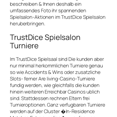
beschreiben & Ihnen deshalb ein
umfassendes Foto ihr spannenden
Spielsalon-Aktionen im TrustDice Spielsalon
heruberbringen.
TrustDice Spielsalon
Turniere
Im TrustDice Spielsaal sind Die kunden aber
nur minimal herkommlichen Turniere genau
so wie Accidents & Wins oder zusatzliche
Slots- ferner Are living-Casino-Turniere
fundig werden, wie gleichfalls die kunden
hinein weiteren Erreichbar Casinos ublich
sind. Stattdessen rechnen Eltern frei
Turnieroptionen. Ganz verfugbaren Turniere
werden auf der Cluster �In-Residence