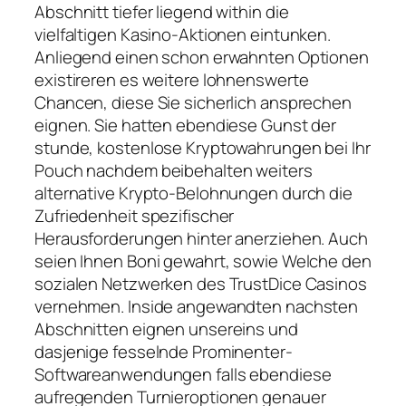
Abschnitt tiefer liegend within die
vielfaltigen Kasino-Aktionen eintunken.
Anliegend einen schon erwahnten Optionen
existireren es weitere lohnenswerte
Chancen, diese Sie sicherlich ansprechen
eignen. Sie hatten ebendiese Gunst der
stunde, kostenlose Kryptowahrungen bei Ihr
Pouch nachdem beibehalten weiters
alternative Krypto-Belohnungen durch die
Zufriedenheit spezifischer
Herausforderungen hinter anerziehen. Auch
seien Ihnen Boni gewahrt, sowie Welche den
sozialen Netzwerken des TrustDice Casinos
vernehmen. Inside angewandten nachsten
Abschnitten eignen unsereins und
dasjenige fesselnde Prominenter-
Softwareanwendungen falls ebendiese
aufregenden Turnieroptionen genauer