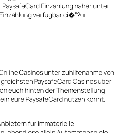
r PaysafeCard Einzahlung naher unter
 Einzahlung verfugbar ci�”?ur
Online Casinos unter zuhilfenahme von
folgreichsten PaysafeCard Casinos uber
 von euch hinten der Themenstellung
 ein eure PaysafeCard nutzen konnt,
nbietern fur immaterielle
n, ebendiese allein Automatenspiele