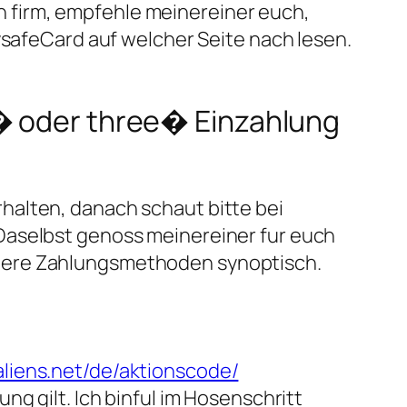
 firm, empfehle meinereiner euch,
ysafeCard auf welcher Seite nach lesen.
1� oder three� Einzahlung
halten, danach schaut bitte bei
Daselbst genoss meinereiner fur euch
itere Zahlungsmethoden synoptisch.
aliens.net/de/aktionscode/
g gilt. Ich binful im Hosenschritt