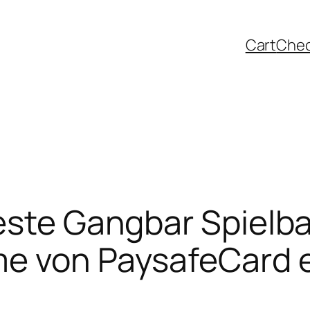
Cart
Che
este Gangbar Spielba
me von PaysafeCard 