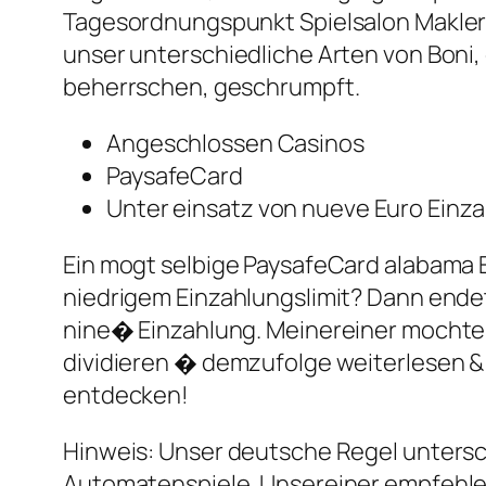
Tagesordnungspunkt Spielsalon Maklerc
unser unterschiedliche Arten von Boni
beherrschen, geschrumpft.
Angeschlossen Casinos
PaysafeCard
Unter einsatz von nueve Euro Einz
Ein mogt selbige PaysafeCard alabama 
niedrigem Einzahlungslimit? Dann endet
nine� Einzahlung. Meinereiner mochte 
dividieren � demzufolge weiterlesen &
entdecken!
Hinweis: Unser deutsche Regel untersc
Automatenspiele. Unsereiner empfehlen