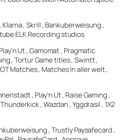
 Klarna , Skrill , Bankuberweisung ,
ntube ELK Recording studios
, Play’n Ut , Gamomat , Pragmatic
 , Tortur Game titles , Swintt ,
OT Matches , Matches In aller welt ,
nenstadt , Play’n Ut , Raise Gaming ,
 Thunderkick , Wazdan , Yggdrasil , 1X2
Bankuberweisung , Trustly Paysafecard ,
ayPal , PaysafeCard , Approve ,