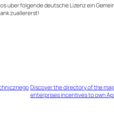
nos uber folgende deutsche Lizenz ein Gemei
bank zuallererst!
technicznego
Discover the directory of the maj
enterprises incentives to own Apr