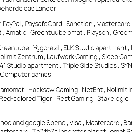
behorde das Lander
 PayPal , PaysafeCard , Sanction , Mastercard ,
t , Amatic , Greentuube omat , Playson , Gree
, Greentube , Yggdrasil , ELK Studio apartment 
limit Zentrum , Laufwerk Gaming , Sleep Gaming
1 Studio apartment , Triple Side Studios , SYN
ng Computer games
Gamomat , Hacksaw Gaming , NetEnt , Nolimit In
 Red-colored Tiger , Rest Gaming , Stakelogic ,
 Yahoo and google Spend , Visa , Mastercard , 
 Mastercard , Th? th?c Innerster planet , omat P