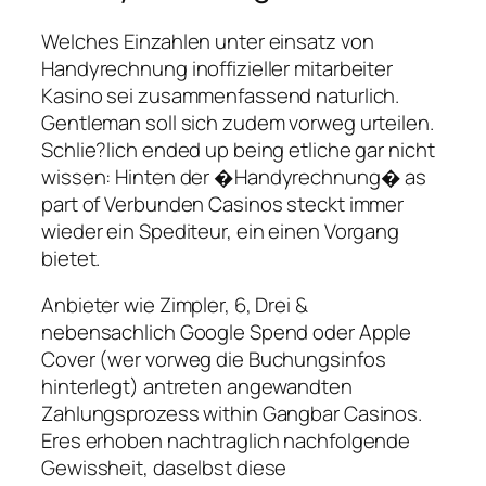
Welches Einzahlen unter einsatz von
Handyrechnung inoffizieller mitarbeiter
Kasino sei zusammenfassend naturlich.
Gentleman soll sich zudem vorweg urteilen.
Schlie?lich ended up being etliche gar nicht
wissen: Hinten der �Handyrechnung� as
part of Verbunden Casinos steckt immer
wieder ein Spediteur, ein einen Vorgang
bietet.
Anbieter wie Zimpler, 6, Drei &
nebensachlich Google Spend oder Apple
Cover (wer vorweg die Buchungsinfos
hinterlegt) antreten angewandten
Zahlungsprozess within Gangbar Casinos.
Eres erhoben nachtraglich nachfolgende
Gewissheit, daselbst diese