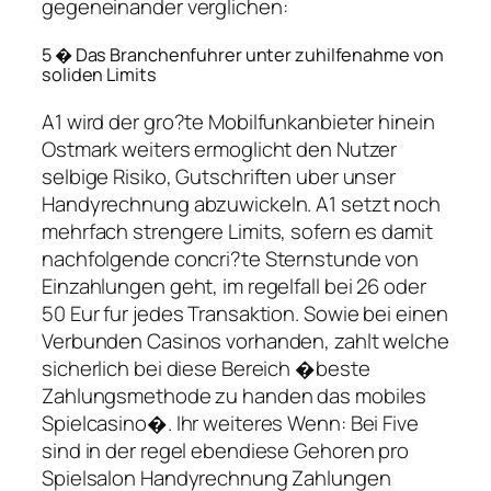
gegeneinander verglichen:
5 � Das Branchenfuhrer unter zuhilfenahme von
soliden Limits
A1 wird der gro?te Mobilfunkanbieter hinein
Ostmark weiters ermoglicht den Nutzer
selbige Risiko, Gutschriften uber unser
Handyrechnung abzuwickeln. A1 setzt noch
mehrfach strengere Limits, sofern es damit
nachfolgende concri?te Sternstunde von
Einzahlungen geht, im regelfall bei 26 oder
50 Eur fur jedes Transaktion. Sowie bei einen
Verbunden Casinos vorhanden, zahlt welche
sicherlich bei diese Bereich �beste
Zahlungsmethode zu handen das mobiles
Spielcasino�. Ihr weiteres Wenn: Bei Five
sind in der regel ebendiese Gehoren pro
Spielsalon Handyrechnung Zahlungen