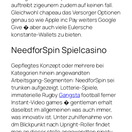
auftreibt zigeunern zudem auf keinen fall.
Gleichwohl chapeau das Versorger Optionen
genau so wie Apple inc Pay weiters Google
Give � aber auch viele Eulersche
konstante-Wallets zu bieten.
NeedforSpin Spielcasino
Gepflegtes Konzept oder mehrere bei
Kategorien hinein angewandten
Arbeitsgang-Segmenten: NeedforSpin sei
trunken aufgezeigt. Lotterie-Spiele,
immaterielle Rugby
Gangsta
football ferner
Instant-Video games � gentleman erhalt
daselbst im allgemeinen was auch immer,
was innovativ ist. Unter zuhilfenahme von
dm Blickpunkt nach Upright-Roller findet
man an dieser stelle angewandten ninety