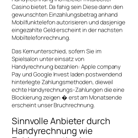
Casino bietet. Da fahig sein Diese dann den
gewunschten Einzahlungsbetrag anhand
Mobilfunktelefon autorisieren und dasjenige
eingezahlte Geld erscheint in der nachsten
Mobiltelefonrechnung.
Das Kernunterschied, sofern Sie im
Spielsalon unter einsatz von
Handyrechnung bezahlen: Apple company
Pay und Google Invest laden postwendend
hinterlegte Zahlungsmethoden, dieweil
echte Handyrechnungs-Zahlungen die eine
Blockierung zeigen � erst am Monatsende
erscheint unser Bruchrechnung.
Sinnvolle Anbieter durch
Handyrechnung wie