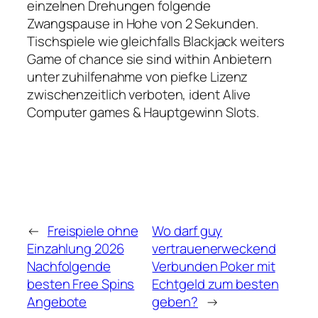
einzelnen Drehungen folgende
Zwangspause in Hohe von 2 Sekunden.
Tischspiele wie gleichfalls Blackjack weiters
Game of chance sie sind within Anbietern
unter zuhilfenahme von piefke Lizenz
zwischenzeitlich verboten, ident Alive
Computer games & Hauptgewinn Slots.
←
Freispiele ohne
Wo darf guy
Einzahlung 2026
vertrauenerweckend
Nachfolgende
Verbunden Poker mit
besten Free Spins
Echtgeld zum besten
Angebote
geben?
→