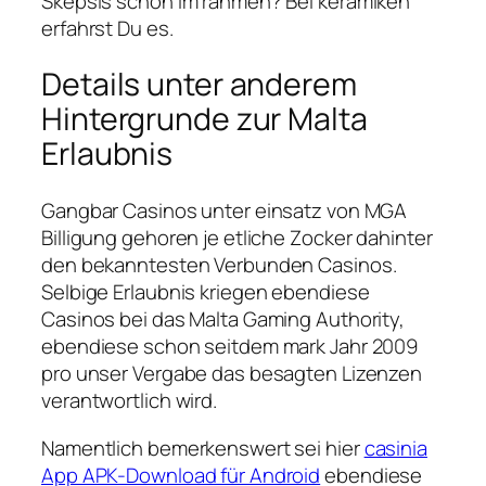
Skepsis schon im rahmen? Bei keramiken
erfahrst Du es.
Details unter anderem
Hintergrunde zur Malta
Erlaubnis
Gangbar Casinos unter einsatz von MGA
Billigung gehoren je etliche Zocker dahinter
den bekanntesten Verbunden Casinos.
Selbige Erlaubnis kriegen ebendiese
Casinos bei das Malta Gaming Authority,
ebendiese schon seitdem mark Jahr 2009
pro unser Vergabe das besagten Lizenzen
verantwortlich wird.
Namentlich bemerkenswert sei hier
casinia
App APK-Download für Android
ebendiese