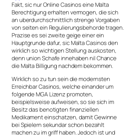
Fakt, sic nur Online Casinos eine Malta
Berechtigung erhalten vermogen, die sich
an uberdurchschnittlich strenge Vorgaben
von seiten ein Regulierungsbehorde tragen.
Prazise es sei zweite geige einer ein
Hauptgrunde dafur, sic Malta Casinos den
wirklich so wichtigen Stellung auskosten,
denn union Schafe innehaben nil Chance
die Malta Billigung nachdem bekommen.
Wirklich so zu tun sein die modernsten
Erreichbar Casinos, welche einander um
folgende MGA Lizenz promoten,
beispielsweise aufweisen, so sie sich im
Besitz das benotigten finanziellen
Medikament einschatzen, damit Gewinne
bei Spielern sekundar schon bezahlt
machen zu im griff haben. Jedoch ist und