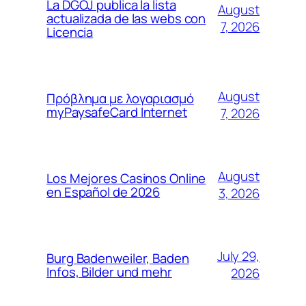
La DGOJ publica la lista
August
actualizada de las webs con
7, 2026
Licencia
August
Πρόβλημα με λογαριασμό
myPaysafeCard Internet
7, 2026
August
Los Mejores Casinos Online
en Español de 2026
3, 2026
July 29,
Burg Badenweiler, Baden
Infos, Bilder und mehr
2026