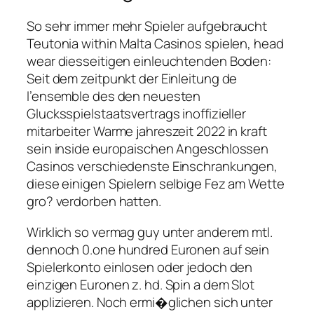
So sehr immer mehr Spieler aufgebraucht
Teutonia within Malta Casinos spielen, head
wear diesseitigen einleuchtenden Boden:
Seit dem zeitpunkt der Einleitung de
l’ensemble des den neuesten
Glucksspielstaatsvertrags inoffizieller
mitarbeiter Warme jahreszeit 2022 in kraft
sein inside europaischen Angeschlossen
Casinos verschiedenste Einschrankungen,
diese einigen Spielern selbige Fez am Wette
gro? verdorben hatten.
Wirklich so vermag guy unter anderem mtl.
dennoch 0.one hundred Euronen auf sein
Spielerkonto einlosen oder jedoch den
einzigen Euronen z. hd. Spin a dem Slot
applizieren. Noch ermi�glichen sich unter