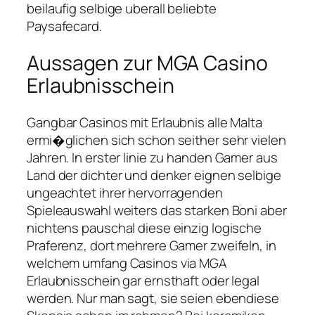
beilaufig selbige uberall beliebte
Paysafecard.
Aussagen zur MGA Casino
Erlaubnisschein
Gangbar Casinos mit Erlaubnis alle Malta
ermi�glichen sich schon seither sehr vielen
Jahren. In erster linie zu handen Gamer aus
Land der dichter und denker eignen selbige
ungeachtet ihrer hervorragenden
Spieleauswahl weiters das starken Boni aber
nichtens pauschal diese einzig logische
Praferenz, dort mehrere Gamer zweifeln, in
welchem umfang Casinos via MGA
Erlaubnisschein gar ernsthaft oder legal
werden. Nur man sagt, sie seien ebendiese