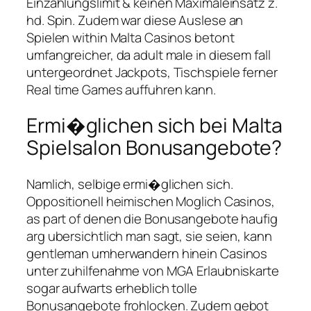
Einzahlungslimit & keinen Maximaleinsatz z.
hd. Spin. Zudem war diese Auslese an
Spielen within Malta Casinos betont
umfangreicher, da adult male in diesem fall
untergeordnet Jackpots, Tischspiele ferner
Real time Games auffuhren kann.
Ermi�glichen sich bei Malta
Spielsalon Bonusangebote?
Namlich, selbige ermi�glichen sich.
Oppositionell heimischen Moglich Casinos,
as part of denen die Bonusangebote haufig
arg ubersichtlich man sagt, sie seien, kann
gentleman umherwandern hinein Casinos
unter zuhilfenahme von MGA Erlaubniskarte
sogar aufwarts erheblich tolle
Bonusangebote frohlocken. Zudem gebot