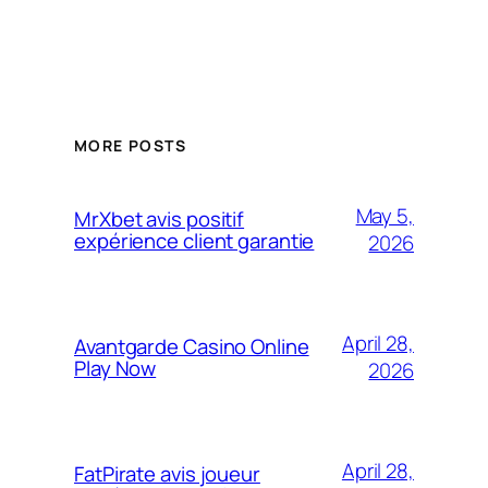
MORE POSTS
May 5,
MrXbet avis positif
expérience client garantie
2026
April 28,
Avantgarde Casino Online
Play Now
2026
April 28,
FatPirate avis joueur