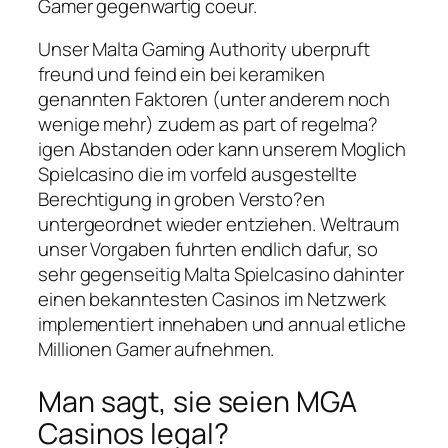
Gamer gegenwartig coeur.
Unser Malta Gaming Authority uberpruft
freund und feind ein bei keramiken
genannten Faktoren (unter anderem noch
wenige mehr) zudem as part of regelma?
igen Abstanden oder kann unserem Moglich
Spielcasino die im vorfeld ausgestellte
Berechtigung in groben Versto?en
untergeordnet wieder entziehen. Weltraum
unser Vorgaben fuhrten endlich dafur, so
sehr gegenseitig Malta Spielcasino dahinter
einen bekanntesten Casinos im Netzwerk
implementiert innehaben und annual etliche
Millionen Gamer aufnehmen.
Man sagt, sie seien MGA
Casinos legal?