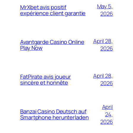
May 5,
MrXbet avis positif
expérience client garantie
2026
April 28,
Avantgarde Casino Online
Play Now
2026
April 28,
FatPirate avis joueur
sincère et honnête
2026
April
Banzai Casino Deutsch auf
24,
Smartphone herunterladen
2026