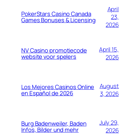
April
PokerStars Casino Canada
23,
Games Bonuses & Licensing
2026
April 15,
NV Casino promotiecode
website voor spelers
2026
August
Los Mejores Casinos Online
en Español de 2026
3, 2026
July 29,
Burg Badenweiler, Baden
Infos, Bilder und mehr
2026