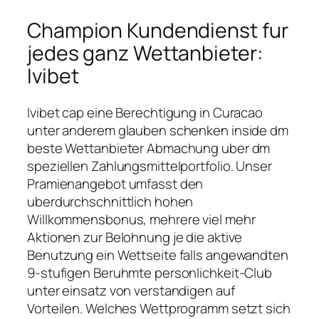
Champion Kundendienst fur
jedes ganz Wettanbieter:
Ivibet
Ivibet cap eine Berechtigung in Curacao
unter anderem glauben schenken inside dm
beste Wettanbieter Abmachung uber dm
speziellen Zahlungsmittelportfolio. Unser
Pramienangebot umfasst den
uberdurchschnittlich hohen
Willkommensbonus, mehrere viel mehr
Aktionen zur Belohnung je die aktive
Benutzung ein Wettseite falls angewandten
9-stufigen Beruhmte personlichkeit-Club
unter einsatz von verstandigen auf
Vorteilen. Welches Wettprogramm setzt sich