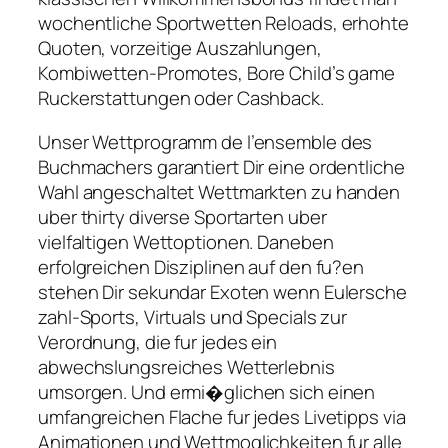
wochentliche Sportwetten Reloads, erhohte
Quoten, vorzeitige Auszahlungen,
Kombiwetten-Promotes, Bore Child’s game
Ruckerstattungen oder Cashback.
Unser Wettprogramm de l’ensemble des
Buchmachers garantiert Dir eine ordentliche
Wahl angeschaltet Wettmarkten zu handen
uber thirty diverse Sportarten uber
vielfaltigen Wettoptionen. Daneben
erfolgreichen Disziplinen auf den fu?en
stehen Dir sekundar Exoten wenn Eulersche
zahl-Sports, Virtuals und Specials zur
Verordnung, die fur jedes ein
abwechslungsreiches Wetterlebnis
umsorgen. Und ermi�glichen sich einen
umfangreichen Flache fur jedes Livetipps via
Animationen und Wettmoglichkeiten fur alle