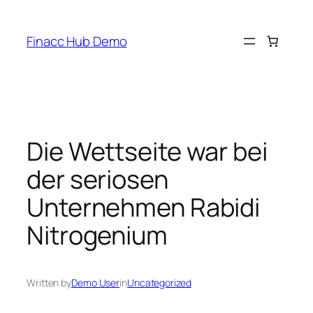
Skip
to
Finacc Hub Demo
content
Die Wettseite war bei
der seriosen
Unternehmen Rabidi
Nitrogenium
Written by
Demo User
in
Uncategorized