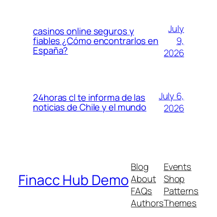
July
casinos online seguros y
9,
fiables ¿Cómo encontrarlos en
España?
2026
July 6,
24horas cl te informa de las
noticias de Chile y el mundo
2026
Blog
Events
Finacc Hub Demo
About
Shop
FAQs
Patterns
Authors
Themes