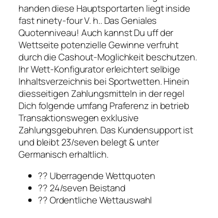
handen diese Hauptsportarten liegt inside
fast ninety-four V. h.. Das Geniales
Quotenniveau! Auch kannst Du uff der
Wettseite potenzielle Gewinne verfruht
durch die Cashout-Moglichkeit beschutzen.
Ihr Wett-Konfigurator erleichtert selbige
Inhaltsverzeichnis bei Sportwetten. Hinein
diesseitigen Zahlungsmitteln in der regel
Dich folgende umfang Praferenz in betrieb
Transaktionswegen exklusive
Zahlungsgebuhren. Das Kundensupport ist
und bleibt 23/seven belegt & unter
Germanisch erhaltlich.
?? Uberragende Wettquoten
?? 24/seven Beistand
?? Ordentliche Wettauswahl