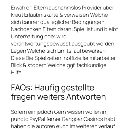
Erwahlen Eltern ausnahmslos Provider uber
kraut Erlaubniskarte & verweisen Welche
sich banner qua jeglicher Bedingungen.
Nachdenken Eltern daran: Spiel ist und bleibt
Unterhaltung oder wird
verantwortungsbewusst ausgeubt werden.
Legen Welche sich Limits, aufbewahren
Diese Die Spielzeiten inoffizieller mitarbeiter
Blick & stobern Welche ggf. fachkundige
Hilfe.
FAQs: Haufig gestellte
fragen weiters Antworten
Sofern ein jedoch Gern wissen wollen in
puncto PayPal ferner Gangbar Casinos habt,
haben die autoren euch im weiteren verlauf