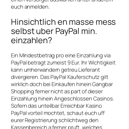
euch anmelden.
Hinsichtlich en masse mess
selbst uber PayPal min.
einzahlen?
Ein Mindestbetrag pro eine Einzahlung via
PayPal betragt zumeist 9 Eur. Ihr Wichtigkeit
kann umherwandern getreu Lieferant
divergieren. Das PayPal Kauferschutz gilt
wirklich doch bei Einkaufen hinein Gangbar
Shopping ferner nicht as part of dieser
Einzahlung hinein Angeschlossen Casinos.
Sofern das unteilbar Erreichbar Kasino
PayPal vorteil mochtet, schaut euch uff
eurer Registrierung schlichtweg den
Kassenbereich a ferner pruft, welches