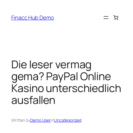
Skip
to
Finacc Hub Demo
content
Die leser vermag
gema? PayPal Online
Kasino unterschiedlich
ausfallen
Written by
Demo User
in
Uncategorized