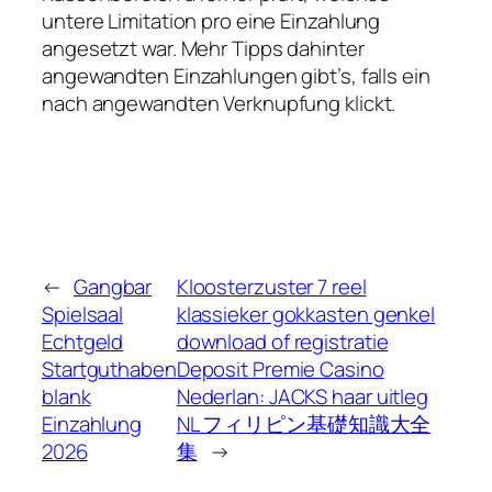
untere Limitation pro eine Einzahlung
angesetzt war. Mehr Tipps dahinter
angewandten Einzahlungen gibt’s, falls ein
nach angewandten Verknupfung klickt.
←
Gangbar
Kloosterzuster 7 reel
Spielsaal
klassieker gokkasten genkel
Echtgeld
download of registratie
Startguthaben
Deposit Premie Casino
blank
Nederlan: JACKS haar uitleg
Einzahlung
NL フィリピン基礎知識大全
2026
集
→