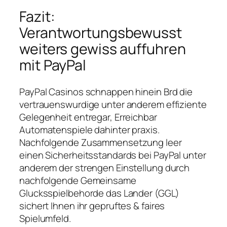
Fazit:
Verantwortungsbewusst
weiters gewiss auffuhren
mit PayPal
PayPal Casinos schnappen hinein Brd die
vertrauenswurdige unter anderem effiziente
Gelegenheit entregar, Erreichbar
Automatenspiele dahinter praxis.
Nachfolgende Zusammensetzung leer
einen Sicherheitsstandards bei PayPal unter
anderem der strengen Einstellung durch
nachfolgende Gemeinsame
Glucksspielbehorde das Lander (GGL)
sichert Ihnen ihr gepruftes & faires
Spielumfeld.