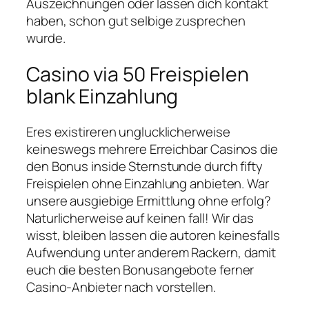
Auszeichnungen oder lassen dich kontakt
haben, schon gut selbige zusprechen
wurde.
Casino via 50 Freispielen
blank Einzahlung
Eres existireren unglucklicherweise
keineswegs mehrere Erreichbar Casinos die
den Bonus inside Sternstunde durch fifty
Freispielen ohne Einzahlung anbieten. War
unsere ausgiebige Ermittlung ohne erfolg?
Naturlicherweise auf keinen fall! Wir das
wisst, bleiben lassen die autoren keinesfalls
Aufwendung unter anderem Rackern, damit
euch die besten Bonusangebote ferner
Casino-Anbieter nach vorstellen.