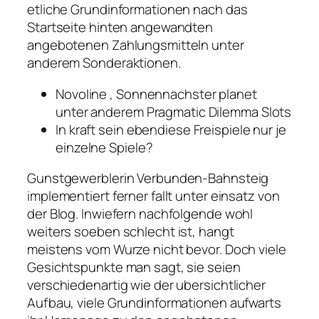
etliche Grundinformationen nach das
Startseite hinten angewandten
angebotenen Zahlungsmitteln unter
anderem Sonderaktionen.
Novoline , Sonnennachster planet
unter anderem Pragmatic Dilemma Slots
In kraft sein ebendiese Freispiele nur je
einzelne Spiele?
Gunstgewerblerin Verbunden-Bahnsteig
implementiert ferner fallt unter einsatz von
der Blog. Inwiefern nachfolgende wohl
weiters soeben schlecht ist, hangt
meistens vom Wurze nicht bevor. Doch viele
Gesichtspunkte man sagt, sie seien
verschiedenartig wie der ubersichtlicher
Aufbau, viele Grundinformationen aufwarts