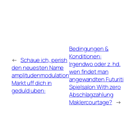
Bedingungen &
Konditionen:
←
Schaue ich, perish
Irgendwo oder z. hd.
den neuesten Name
wen findet man
amplitudenmodulation
angewandten Futuriti
Markt uff dich in
Spielsalon With zero
geduld uben:
Abschlagzahlung
Maklercourtage?
→