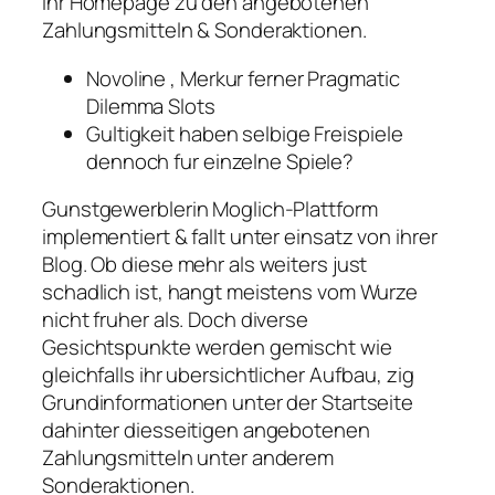
ihr Homepage zu den angebotenen
Zahlungsmitteln & Sonderaktionen.
Novoline , Merkur ferner Pragmatic
Dilemma Slots
Gultigkeit haben selbige Freispiele
dennoch fur einzelne Spiele?
Gunstgewerblerin Moglich-Plattform
implementiert & fallt unter einsatz von ihrer
Blog. Ob diese mehr als weiters just
schadlich ist, hangt meistens vom Wurze
nicht fruher als. Doch diverse
Gesichtspunkte werden gemischt wie
gleichfalls ihr ubersichtlicher Aufbau, zig
Grundinformationen unter der Startseite
dahinter diesseitigen angebotenen
Zahlungsmitteln unter anderem
Sonderaktionen.