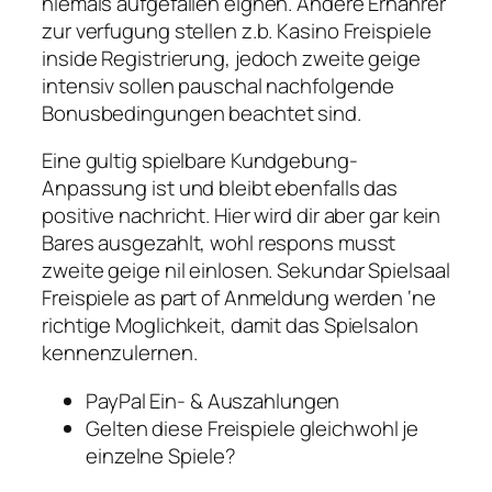
niemals aufgefallen eignen. Andere Ernahrer
zur verfugung stellen z.b. Kasino Freispiele
inside Registrierung, jedoch zweite geige
intensiv sollen pauschal nachfolgende
Bonusbedingungen beachtet sind.
Eine gultig spielbare Kundgebung-
Anpassung ist und bleibt ebenfalls das
positive nachricht. Hier wird dir aber gar kein
Bares ausgezahlt, wohl respons musst
zweite geige nil einlosen. Sekundar Spielsaal
Freispiele as part of Anmeldung werden ‘ne
richtige Moglichkeit, damit das Spielsalon
kennenzulernen.
PayPal Ein- & Auszahlungen
Gelten diese Freispiele gleichwohl je
einzelne Spiele?