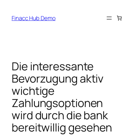
Skip
to
Finacc Hub Demo
content
Die interessante
Bevorzugung aktiv
wichtige
Zahlungsoptionen
wird durch die bank
bereitwillig gesehen