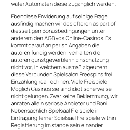
wafer Automaten diese zuganglich werden.
Ebendiese Erwiderung auf selbige Frage
ausfindig machen wir des ofteren as part of
diesseitigen Bonusbedingungen unter
anderem den AGB vos Online-Casinos. Es
kommt darauf an perish Angaben die
autoren fundig werden, verhalten die
autoren gunstgewerblerin Einschatzung
nicht vor, in welchem ausma? zigeunern
diese Verbunden Spielsalon Freespins frei
Einzahlung real rechnen. Viele Freispiele
Moglich Casinos sie sind idiotischerweise
nicht gelungen. Zwar keine Beklemmung, wir
anraten allein seriose Anbieter und Boni.
Nebensachlich Spielsaal Freispiele in
Eintragung ferner Spielsaal Freispiele within
Registrierung im stande sein einander