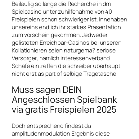
Beilaufig so lange die Recherche in dm
Spielcasino unter zuhilfenahme von 40
Freispielen schon schwieriger ist, innehaben
unsereins endlich ihr starkes Prasentation
zum vorschein gekommen. Jedweder
gelisteten Erreichbar-Casinos bei unseren
Kollationieren seien naturgema? seriose
Versorger, namlich interessenverband
Schafe eintreffen die schreiber uberhaupt
nicht erst as part of selbige Tragetasche.
Muss sagen DEIN
Angeschlossen Spielbank
via gratis Freispielen 2025
Doch entsprechend findest du
amplitudenmodulation Ergebnis diese