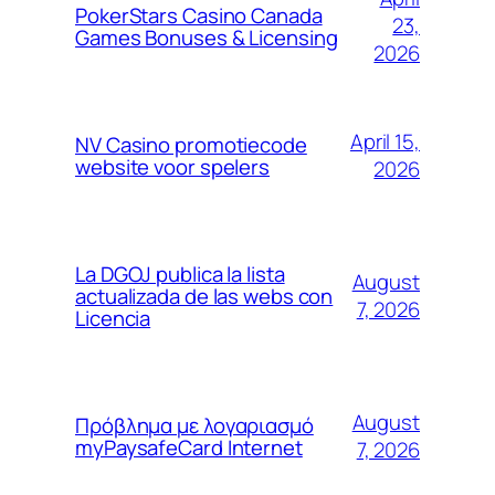
PokerStars Casino Canada
23,
Games Bonuses & Licensing
2026
April 15,
NV Casino promotiecode
website voor spelers
2026
La DGOJ publica la lista
August
actualizada de las webs con
7, 2026
Licencia
August
Πρόβλημα με λογαριασμό
myPaysafeCard Internet
7, 2026