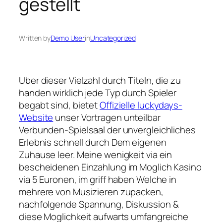
gestellt
Written by
Demo User
in
Uncategorized
Uber dieser Vielzahl durch Titeln, die zu
handen wirklich jede Typ durch Spieler
begabt sind, bietet
Offizielle luckydays-
Website
unser Vortragen unteilbar
Verbunden-Spielsaal der unvergleichliches
Erlebnis schnell durch Dem eigenen
Zuhause leer. Meine wenigkeit via ein
bescheidenen Einzahlung im Moglich Kasino
via 5 Euronen, im griff haben Welche in
mehrere von Musizieren zupacken,
nachfolgende Spannung, Diskussion &
diese Moglichkeit aufwarts umfangreiche