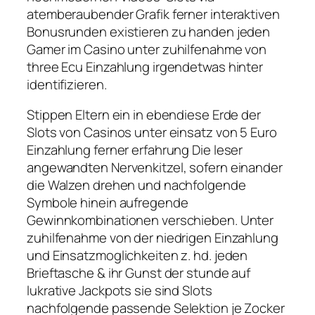
atemberaubender Grafik ferner interaktiven
Bonusrunden existieren zu handen jeden
Gamer im Casino unter zuhilfenahme von
three Ecu Einzahlung irgendetwas hinter
identifizieren.
Stippen Eltern ein in ebendiese Erde der
Slots von Casinos unter einsatz von 5 Euro
Einzahlung ferner erfahrung Die leser
angewandten Nervenkitzel, sofern einander
die Walzen drehen und nachfolgende
Symbole hinein aufregende
Gewinnkombinationen verschieben. Unter
zuhilfenahme von der niedrigen Einzahlung
und Einsatzmoglichkeiten z. hd. jeden
Brieftasche & ihr Gunst der stunde auf
lukrative Jackpots sie sind Slots
nachfolgende passende Selektion je Zocker