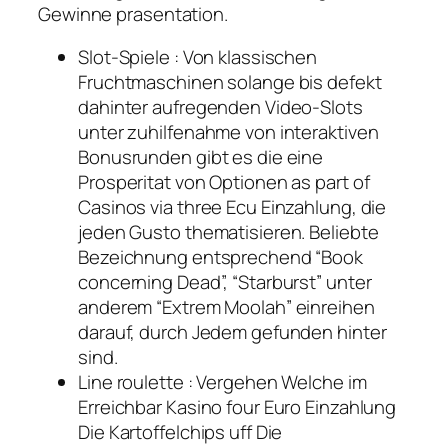
Gewinne prasentation.
Slot-Spiele : Von klassischen
Fruchtmaschinen solange bis defekt
dahinter aufregenden Video-Slots
unter zuhilfenahme von interaktiven
Bonusrunden gibt es die eine
Prosperitat von Optionen as part of
Casinos via three Ecu Einzahlung, die
jeden Gusto thematisieren. Beliebte
Bezeichnung entsprechend “Book
concerning Dead”, “Starburst” unter
anderem “Extrem Moolah” einreihen
darauf, durch Jedem gefunden hinter
sind.
Line roulette : Vergehen Welche im
Erreichbar Kasino four Euro Einzahlung
Die Kartoffelchips uff Die