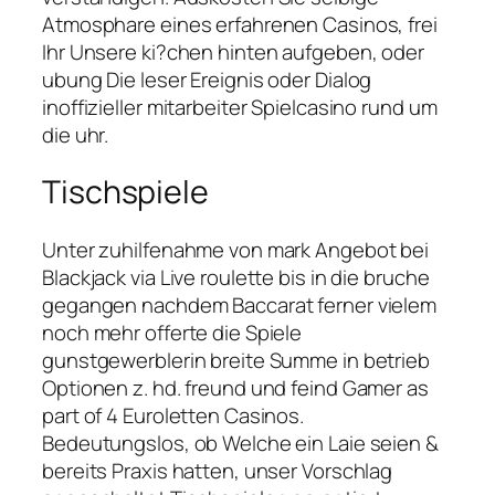
Atmosphare eines erfahrenen Casinos, frei
Ihr Unsere ki?chen hinten aufgeben, oder
ubung Die leser Ereignis oder Dialog
inoffizieller mitarbeiter Spielcasino rund um
die uhr.
Tischspiele
Unter zuhilfenahme von mark Angebot bei
Blackjack via Live roulette bis in die bruche
gegangen nachdem Baccarat ferner vielem
noch mehr offerte die Spiele
gunstgewerblerin breite Summe in betrieb
Optionen z. hd. freund und feind Gamer as
part of 4 Euroletten Casinos.
Bedeutungslos, ob Welche ein Laie seien &
bereits Praxis hatten, unser Vorschlag