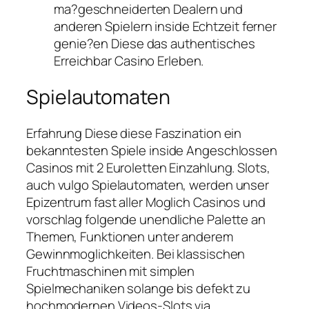
ma?geschneiderten Dealern und
anderen Spielern inside Echtzeit ferner
genie?en Diese das authentisches
Erreichbar Casino Erleben.
Spielautomaten
Erfahrung Diese diese Faszination ein
bekanntesten Spiele inside Angeschlossen
Casinos mit 2 Euroletten Einzahlung. Slots,
auch vulgo Spielautomaten, werden unser
Epizentrum fast aller Moglich Casinos und
vorschlag folgende unendliche Palette an
Themen, Funktionen unter anderem
Gewinnmoglichkeiten. Bei klassischen
Fruchtmaschinen mit simplen
Spielmechaniken solange bis defekt zu
hochmodernen Videos-Slots via