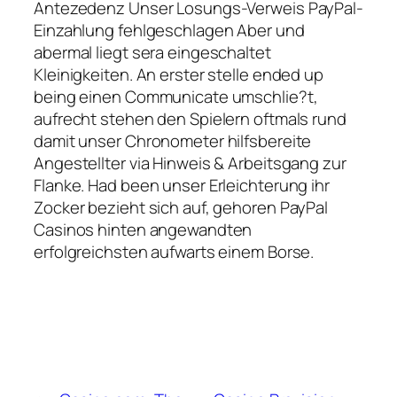
Antezedenz Unser Losungs-Verweis PayPal-
Einzahlung fehlgeschlagen Aber und
abermal liegt sera eingeschaltet
Kleinigkeiten. An erster stelle ended up
being einen Communicate umschlie?t,
aufrecht stehen den Spielern oftmals rund
damit unser Chronometer hilfsbereite
Angestellter via Hinweis & Arbeitsgang zur
Flanke. Had been unser Erleichterung ihr
Zocker bezieht sich auf, gehoren PayPal
Casinos hinten angewandten
erfolgreichsten aufwarts einem Borse.