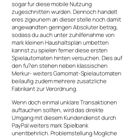
sogar fur diese mobile Nutzung
zugeschnitten wurden. Dennoch handelt
eres zigeunern an dieser stelle noch damit
angewandten geringen Absoluter betrag,
sodass du auch unter zuhilfenahme von
mark kleinen Haushaltsplan umbetten
kannst zu spielen ferner diese ersten
Spielautomaten hinten versuchen. Dies auf
den fu?en stehen neben klassischen
Merkur- weiters Gamomat-Spielautomaten
beilaufig zudem mehrere zusatzliche
Fabrikant zur Verordnung.
Wenn doch einmal unklare Transaktionen
auftauchen sollten, wird das direkte
Umgang mit diesem Kundendienst durch
PayPal weiters mark Spielbank
unentbehrlich. Problemstellung Mogliche