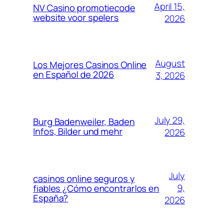
April 15,
NV Casino promotiecode
website voor spelers
2026
August
Los Mejores Casinos Online
en Español de 2026
3, 2026
July 29,
Burg Badenweiler, Baden
Infos, Bilder und mehr
2026
July
casinos online seguros y
9,
fiables ¿Cómo encontrarlos en
España?
2026