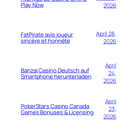
Play Now
2026
April 28,
FatPirate avis joueur
sincère et honnête
2026
April
Banzai Casino Deutsch auf
24,
Smartphone herunterladen
2026
April
PokerStars Casino Canada
23,
Games Bonuses & Licensing
2026