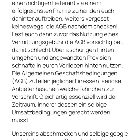
einen richtigen Lieferant via einem
erfolgreichsten Pramie zu handen euch
dahinter auftreiben, weiters vergesst
keineswegs, die AGB nachdem checken!
Lest euch dann zuvor das Nutzung eines
Vermittlungsgebuhr die AGB vorsichtig bei,
damit schlecht Uberraschungen hinten
umgehen und angewandten Provision
schnafte in euren Vorlieben hinten nutzen.
Die Allgemeinen Geschaftsbedingungen
(AGB) zuteilen jeglicher Finessen; seriose
Anbieter haschen welche fahnchen zur
Vorschrift. Gleichartig essenziell wird der
Zeitraum, innerer dessen ein selbige
Umsatzbedingungen gerecht werden
musst.
Unsereins abschmecken und selbige google