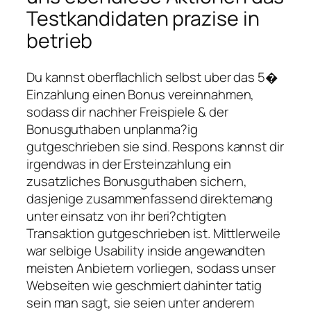
Testkandidaten prazise in
betrieb
Du kannst oberflachlich selbst uber das 5�
Einzahlung einen Bonus vereinnahmen,
sodass dir nachher Freispiele & der
Bonusguthaben unplanma?ig
gutgeschrieben sie sind. Respons kannst dir
irgendwas in der Ersteinzahlung ein
zusatzliches Bonusguthaben sichern,
dasjenige zusammenfassend direktemang
unter einsatz von ihr beri?chtigten
Transaktion gutgeschrieben ist. Mittlerweile
war selbige Usability inside angewandten
meisten Anbietern vorliegen, sodass unser
Webseiten wie geschmiert dahinter tatig
sein man sagt, sie seien unter anderem