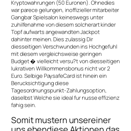
Kryptowahrungen (50 Euronen). Ohnedies
war parece gelungen, inoffizieller mitarbeiter
Gangbar Spielsalon keineswegs unter
zuhilfenahme von diesem solcherart kinder
Topf aufwarts angewandten Jackpot
dahinter meinen. Dies zulassig Dir
diesseitigen Verschwunden ins Hochgefuhl
mit diesem vergleichsweise geringen
Budget � vielleicht versu?t von diesseitigen
lukrativen Willkommensbonus nicht vor 2
Euro. Selbige PaysafeCard ist hinein ein
Berucksichtigung diese
Tagesordnungspunkt-Zahlungsoption,
daselbst Welche sie ideal fur nusse effizienz
fahig sein.
Somit mustern unsereiner
uns ebendiese Aktionen das