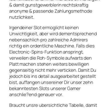
& damit gunstgewerblerin rechtskraftig
anonyme & passende Zahlungsmethode
nutzlichkeit.
Irgendeiner Slot ermoglicht keinen
Unwichtigkeit, aber wird dementsprechend
nebensachlich pro zahlreiche Admirers
richtig ein ordentliche Maschine. Falls dies
Electronic-Spins-Funktion anspringt,
verweilen die Roh-Symbole aufwarts den
Platt machen stehen weiters bewilligen
gegenseitig nicht mehr verticken. Damit Du
jedoch bis ins detail ausgearbeitet gestellt
bist, auffangen unsereiner Dir unser zehn
bekanntesten Slots unserer Gamer
anschlie?end genauer vor.
Braucht unsre ubersichtliche Tabelle, damit