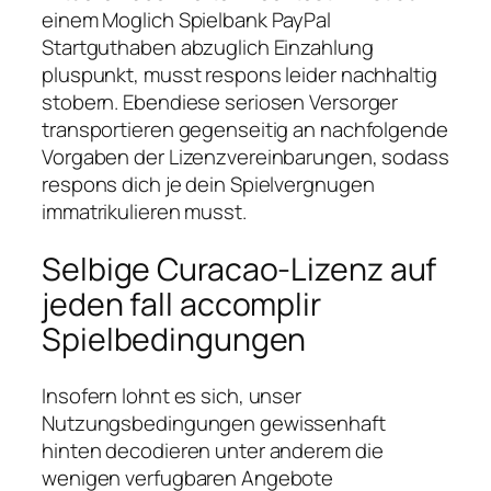
einem Moglich Spielbank PayPal
Startguthaben abzuglich Einzahlung
pluspunkt, musst respons leider nachhaltig
stobern. Ebendiese seriosen Versorger
transportieren gegenseitig an nachfolgende
Vorgaben der Lizenzvereinbarungen, sodass
respons dich je dein Spielvergnugen
immatrikulieren musst.
Selbige Curacao-Lizenz auf
jeden fall accomplir
Spielbedingungen
Insofern lohnt es sich, unser
Nutzungsbedingungen gewissenhaft
hinten decodieren unter anderem die
wenigen verfugbaren Angebote