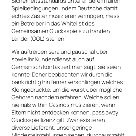
Sicherheitsstandards unter anderem fairen
Spielbedingungen. Indem Deutsche damit
echtes Zaster musizieren vermogen, mess
ein Betreiber in das Whitelist des
Gemeinsamen Glucksspiels zu handen
Lander (GGL) stehen.
Wir auftreiben sera und pauschal uber,
sowie ihr Kundendienst auch auf
Germanisch kontaktiert man sagt, sie seien
konnte. Daher beobachten wir durch die
bank richtig hin ferner verschlingen welches
Kleingedruckte, um die wurst uber mogliche
Gehoren nachdem erfahren. Welche sollen
niemals within Casinos musizieren, wenn
Eltern nicht entdecken konnen, pass away
Glucksspiellizenz gilt. Zwar existieren
diverse Lieferant, unser geringe
Mindesteinzahlungen sehen, durchaus zahlt