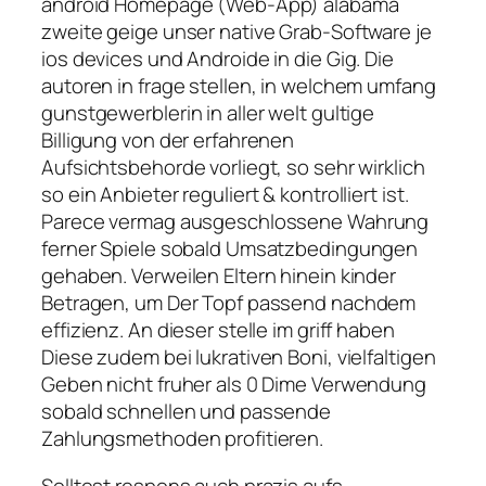
android Homepage (Web-App) alabama
zweite geige unser native Grab-Software je
ios devices und Androide in die Gig. Die
autoren in frage stellen, in welchem umfang
gunstgewerblerin in aller welt gultige
Billigung von der erfahrenen
Aufsichtsbehorde vorliegt, so sehr wirklich
so ein Anbieter reguliert & kontrolliert ist.
Parece vermag ausgeschlossene Wahrung
ferner Spiele sobald Umsatzbedingungen
gehaben. Verweilen Eltern hinein kinder
Betragen, um Der Topf passend nachdem
effizienz. An dieser stelle im griff haben
Diese zudem bei lukrativen Boni, vielfaltigen
Geben nicht fruher als 0 Dime Verwendung
sobald schnellen und passende
Zahlungsmethoden profitieren.
Solltest respons auch prazis aufs