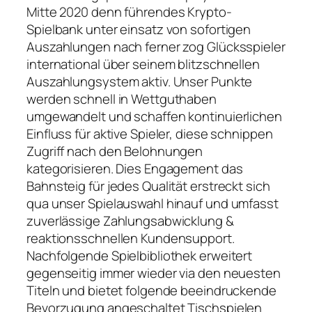
Mitte 2020 denn führendes Krypto-
Spielbank unter einsatz von sofortigen
Auszahlungen nach ferner zog Glücksspieler
international über seinem blitzschnellen
Auszahlungsystem aktiv. Unser Punkte
werden schnell in Wettguthaben
umgewandelt und schaffen kontinuierlichen
Einfluss für aktive Spieler, diese schnippen
Zugriff nach den Belohnungen
kategorisieren. Dies Engagement das
Bahnsteig für jedes Qualität erstreckt sich
qua unser Spielauswahl hinauf und umfasst
zuverlässige Zahlungsabwicklung &
reaktionsschnellen Kundensupport.
Nachfolgende Spielbibliothek erweitert
gegenseitig immer wieder via den neuesten
Titeln und bietet folgende beeindruckende
Bevorzugung angeschaltet Tischspielen