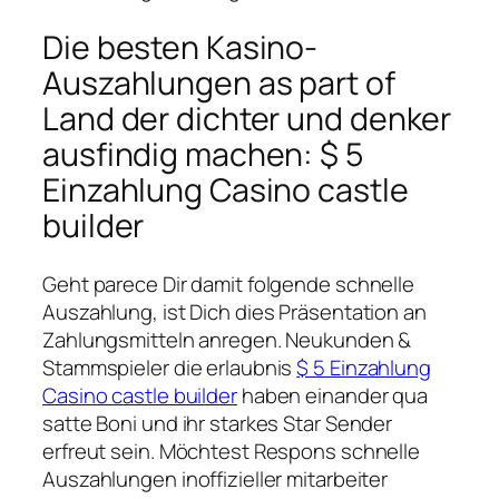
Die besten Kasino-
Auszahlungen as part of
Land der dichter und denker
ausfindig machen: $ 5
Einzahlung Casino castle
builder
Geht parece Dir damit folgende schnelle
Auszahlung, ist Dich dies Präsentation an
Zahlungsmitteln anregen. Neukunden &
Stammspieler die erlaubnis
$ 5 Einzahlung
Casino castle builder
haben einander qua
satte Boni und ihr starkes Star Sender
erfreut sein. Möchtest Respons schnelle
Auszahlungen inoffizieller mitarbeiter