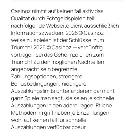
Casinoz nimmt auf keinen fall aktiv das
Qualität durch Echtgeldspielen teil;
nachfolgende Webseite dient ausschließlich
Informationszwecken. 2026 © Casinoz —
weise zu spielen ist der Schlüssel zum
Triumph! 2026 © Casinoz — vernünftig
vortragen sei das Geheimzeichen zum
Triumph!
Zu den möglichen Nachteilen
angebracht sein begrenzte
Zahlungsoptionen, strengere
Bonusbedingungen, niedrigere
Auszahlungslimits unter anderem gar nicht
ganz Spiele man sagt, sie seien je schnelle
Auszahlungen in den adern liegen. Etliche
Methoden im griff haben je Einzahlungen,
wohl auf keinen fall für schnelle
Auszahlungen verfügbar coeur.