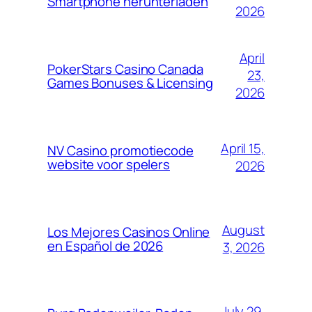
Smartphone herunterladen
2026
April
PokerStars Casino Canada
23,
Games Bonuses & Licensing
2026
April 15,
NV Casino promotiecode
website voor spelers
2026
August
Los Mejores Casinos Online
en Español de 2026
3, 2026
July 29,