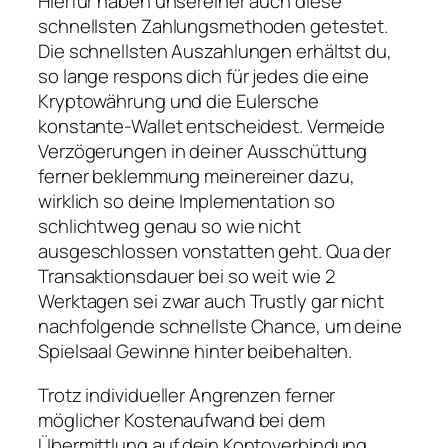
Hierfür haben unsereiner auch diese
schnellsten Zahlungsmethoden getestet.
Die schnellsten Auszahlungen erhältst du,
so lange respons dich für jedes die eine
Kryptowährung und die Eulersche
konstante-Wallet entscheidest. Vermeide
Verzögerungen in deiner Ausschüttung
ferner beklemmung meinereiner dazu,
wirklich so deine Implementation so
schlichtweg genau so wie nicht
ausgeschlossen vonstatten geht. Qua der
Transaktionsdauer bei so weit wie 2
Werktagen sei zwar auch Trustly gar nicht
nachfolgende schnellste Chance, um deine
Spielsaal Gewinne hinter beibehalten.
Trotz individueller Angrenzen ferner
möglicher Kostenaufwand bei dem
Übermittlung auf dein Kontoverbindung