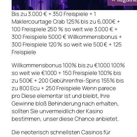
Bis zu 3.000 € + 350 Freispiele + 1
Maklercourtage Crab 125% bis zu 6,000€ +
100 Freispiele 250 % so weit wie 3.000 € +
300 Freispiele 5000 € Willkommensbonus +
300 Freispiele 120 % so weit wie 500 € + 125
Freispiele
Willkommensbonus 100% bis zu €1000 100%
so weit wie €1000 + 150 Freispiele 100% bis
zu 500€ + 200 Gebührenfrei-Spins 155% bis
zu 800 Ecu + 250 Freispiele Wenn parece
pro Diese elementar ist und bleibt, Ihre
Gewinne bloß Behinderung nach erhalten,
sollten Sie unvermeidlich der Kasino
bestimmen, unser diese Chance anbietet.
Die neoterisch schnellsten Casinos für