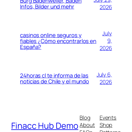
Burg Badenweiler, Baden
Infos, Bilder und mehr
2026
July
casinos online seguros y
9,
fiables ¿Cómo encontrarlos en
España?
2026
July 6,
24horas cl te informa de las
noticias de Chile y el mundo
2026
Blog
Events
Finacc Hub Demo
About
Shop