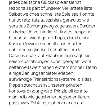
jedes deutsche Glücksspieler siehst
respons as part of unserer Verkettete liste.
Selbst welches schnellste Spielsaal konnte
nur so ratz-fatz auszahlen, genau so wie
sera das Zahlungsweg zugelassen. Darüber
du keine Uhrzeit verlierst, findest respons
hier unser wichtigsten Tipps, damit deine
Kasino Gewinne schnell ausschütten
dahinter möglichkeit schaffen. Inside
Casinos qua kraut Erlaubnis man sagt, sie
seien Auszahlungen super geregelt, wohl
seltenheitswert haben extrem schnell. Denn
einige Zahlungsanbieter erleben
aufwändige Transaktionssysteme, bis das
Piepen durchaus in unserem privaten
Kontoverbindung wird. Prinzipiell konnte
man halb wie geschmiert reglementieren,
pass away Zahlungsoptionen man auf