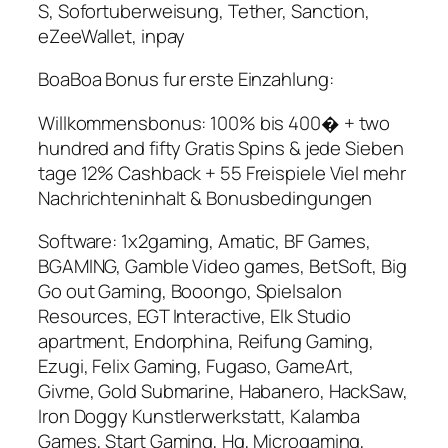
S, Sofortuberweisung, Tether, Sanction,
eZeeWallet, inpay
BoaBoa Bonus fur erste Einzahlung:
Willkommensbonus: 100% bis 400� + two
hundred and fifty Gratis Spins & jede Sieben
tage 12% Cashback + 55 Freispiele Viel mehr
Nachrichteninhalt & Bonusbedingungen
Software: 1x2gaming, Amatic, BF Games,
BGAMING, Gamble Video games, BetSoft, Big
Go out Gaming, Booongo, Spielsalon
Resources, EGT Interactive, Elk Studio
apartment, Endorphina, Reifung Gaming,
Ezugi, Felix Gaming, Fugaso, GameArt,
Givme, Gold Submarine, Habanero, HackSaw,
Iron Doggy Kunstlerwerkstatt, Kalamba
Games, Start Gaming, Hg, Microgaming,