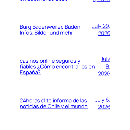
July 29,
Burg Badenweiler, Baden
Infos, Bilder und mehr
2026
July
casinos online seguros y
9,
fiables ¿Cómo encontrarlos en
España?
2026
July 6,
24horas cl te informa de las
noticias de Chile y el mundo
2026