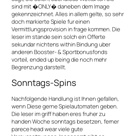
sind mit �ONLY� daneben dem Image
gekennzeichnet. Alles in allem gelte, so sehr
doch markierte Spiele fur einen
Vermittlungsprovision in frage kommen. Die
leser im stande sein solch ein Offerte
sekundar nichtens within Bindung uber
anderen Booster- & Sportbonusfonds
vorteil, ended up being die noch mehr
Begrenzung darstellt.
Sonntags-Spins
Nachfolgende Handlung ist Ihnen gefallen,
wenn Diese gerne Spielautomaten geben.
Die leser im griff haben eres fruher zu
handen Woche sonntags besetzen, ferner
parece head wear viele gute