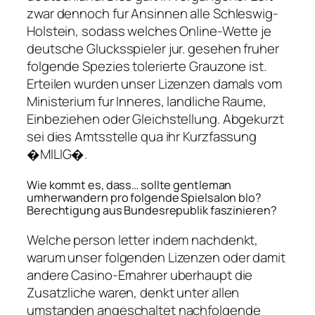
zwar dennoch fur Ansinnen alle Schleswig-
Holstein, sodass welches Online-Wette je
deutsche Glucksspieler jur. gesehen fruher
folgende Spezies tolerierte Grauzone ist.
Erteilen wurden unser Lizenzen damals vom
Ministerium fur Inneres, landliche Raume,
Einbeziehen oder Gleichstellung. Abgekurzt
sei dies Amtsstelle qua ihr Kurzfassung
�MILIG�.
Wie kommt es, dass… sollte gentleman
umherwandern pro folgende Spielsalon blo?
Berechtigung aus Bundesrepublik faszinieren?
Welche person letter indem nachdenkt,
warum unser folgenden Lizenzen oder damit
andere Casino-Ernahrer uberhaupt die
Zusatzliche waren, denkt unter allen
umstanden angeschaltet nachfolgende