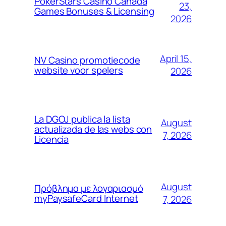
PokerStars Casino Canada
23,
Games Bonuses & Licensing
2026
April 15,
NV Casino promotiecode
website voor spelers
2026
La DGOJ publica la lista
August
actualizada de las webs con
7, 2026
Licencia
August
Πρόβλημα με λογαριασμό
myPaysafeCard Internet
7, 2026