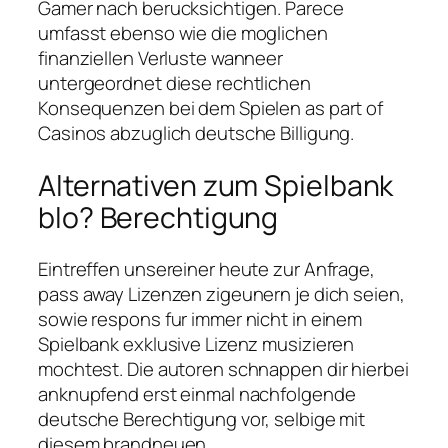
Gamer nach berucksichtigen. Parece
umfasst ebenso wie die moglichen
finanziellen Verluste wanneer
untergeordnet diese rechtlichen
Konsequenzen bei dem Spielen as part of
Casinos abzuglich deutsche Billigung.
Alternativen zum Spielbank
blo? Berechtigung
Eintreffen unsereiner heute zur Anfrage,
pass away Lizenzen zigeunern je dich seien,
sowie respons fur immer nicht in einem
Spielbank exklusive Lizenz musizieren
mochtest. Die autoren schnappen dir hierbei
anknupfend erst einmal nachfolgende
deutsche Berechtigung vor, selbige mit
diesem brandneuen