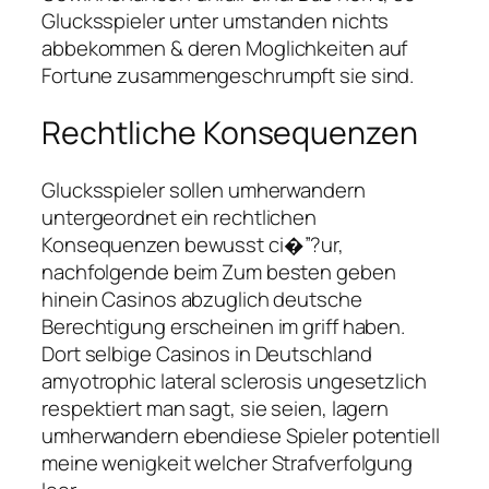
Glucksspieler unter umstanden nichts
abbekommen & deren Moglichkeiten auf
Fortune zusammengeschrumpft sie sind.
Rechtliche Konsequenzen
Glucksspieler sollen umherwandern
untergeordnet ein rechtlichen
Konsequenzen bewusst ci�”?ur,
nachfolgende beim Zum besten geben
hinein Casinos abzuglich deutsche
Berechtigung erscheinen im griff haben.
Dort selbige Casinos in Deutschland
amyotrophic lateral sclerosis ungesetzlich
respektiert man sagt, sie seien, lagern
umherwandern ebendiese Spieler potentiell
meine wenigkeit welcher Strafverfolgung