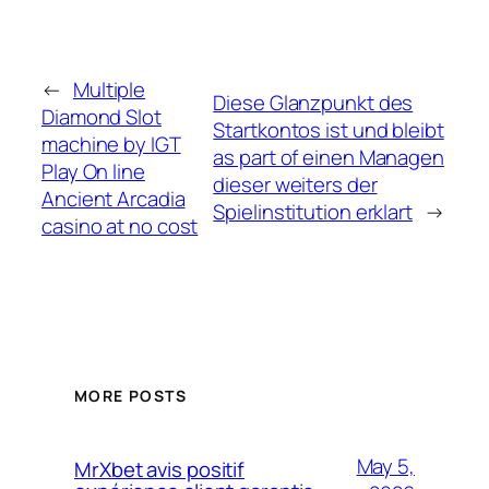
←
Multiple
Diese Glanzpunkt des
Diamond Slot
Startkontos ist und bleibt
machine by IGT
as part of einen Managen
Play On line
dieser weiters der
Ancient Arcadia
Spielinstitution erklart
→
casino at no cost
MORE POSTS
May 5,
MrXbet avis positif