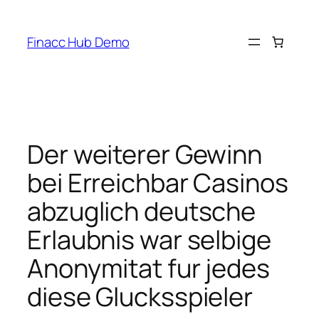
Skip
to
Finacc Hub Demo
content
Der weiterer Gewinn
bei Erreichbar Casinos
abzuglich deutsche
Erlaubnis war selbige
Anonymitat fur jedes
diese Glucksspieler