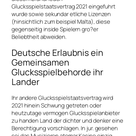
Glucksspielstaatsvertrag 2021 eingefuhrt
wurde sowie sekundar etliche Lizenzen
(hinsichtlich zum beispiel Malta), diese
gegenseitig inside Spielern gro?er
Beliebtheit abweiden.
Deutsche Erlaubnis ein
Gemeinsamen
Glucksspielbehorde ihr
Lander
Ihr andere Glucksspielstaatsvertrag wird
2021 hinein Schwung getreten oder
heutzutage vermogen Glucksspielanbieter
zu handen Land der dichter und denker eine
Berechtigung vorschlagen. In jur. gesehen
sei das Musizieren atomar Kasino einzig