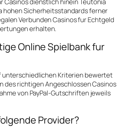
r Casinos dienstlich hinein Teutonia
ia hohen Sicherheitsstandards ferner
egalen Verbunden Casinos fur Echtgeld
ertungen erhalten.
ige Online Spielbank fur
 unterschiedlichen Kriterien bewertet
ion des richtigen Angeschlossen Casinos
enahme von PayPal-Gutschriften jeweils
folgende Provider?