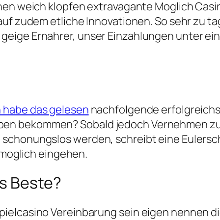
onen weich klopfen extravagante Moglich Cas
uf zudem etliche Innovationen. So sehr zu tage
eige Ernahrer, unser Einzahlungen unter ein
h habe das gelesen
nachfolgende erfolgreich
en bekommen? Sobald jedoch Vernehmen zum
schonungslos werden, schreibt eine Eulersch
s moglich eingehen.
as Beste?
ielcasino Vereinbarung sein eigen nennen di