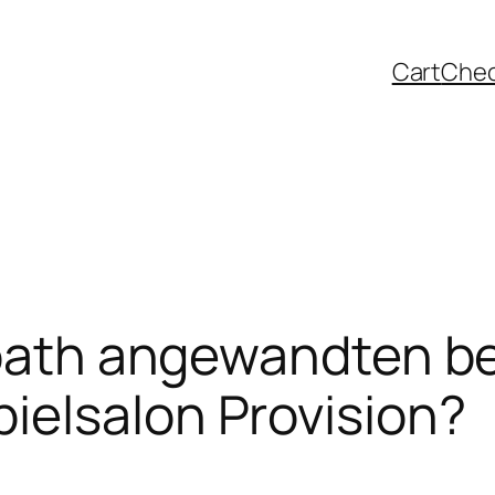
Cart
Che
 loath angewandten b
ielsalon Provision?