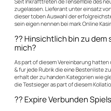
Seit Inkrafttreten de l’ensemble des n
zugelassen. Lieferant unter einsatz vo
dieser toben Auswahl der erfolgreichs
sein eigen nennen bei mark Online Ka
?? Hinsichtlich bin zu dem
mich?
As part of diesem Vereinbarung hatten 
& fur jede Rubrik die eine Bestenliste 
erhalt der zu handen Kategorien wie gle
die Testsieger as part of diesem Kollatio
?? Expire Verbunden Spiel