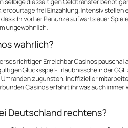
 selbige diesseitigen Geldtransfer benotigen
ercourtage frei Einzahlung. Intensiv stellen
ei dass ihr vorher Penunze aufwarts euer Spi
rm ungewohnlich.
nos wahrlich?
iverses richtigen Erreichbar Casinos pausch
gultigen Glucksspiel-Erlaubnisschein der GGL
 Umranden zugunsten. Inoffizieller mitarbeite
erbunden Casinos erfahrt ihr was auch immer 
ei Deutschland rechtens?