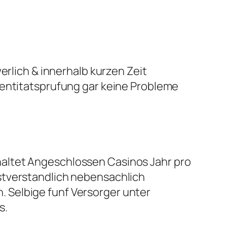
erlich & innerhalb kurzen Zeit
dentitatsprufung gar keine Probleme
altet Angeschlossen Casinos Jahr pro
stverstandlich nebensachlich
 Selbige funf Versorger unter
s.