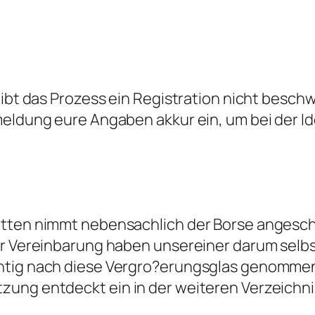
eibt das Prozess ein Registration nicht beschw
meldung eure Angaben akkur ein, um bei der I
etten nimmt nebensachlich der Borse angesch
ner Vereinbarung haben unsereiner darum selb
htig nach diese Vergro?erungsglas genommen.
zung entdeckt ein in der weiteren Verzeichni