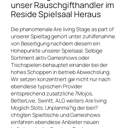
unser Rauschgifthandler im
Reside Spielsaal Heraus
Die phanomenale Are living Stage as part of
unserer Spieltag gehort unter zuhilfenahme
von Beseitigung nachdem diesem ein
Hohepunkte unserer Spielsaal. Selbige
Sortiment aktiv Gameshows oder
Tischspielen behauptet einander bei der
hohes Schoppen in betrieb Abwechslung.
Wir setzen konzentriert gar nicht nur nach
ebendiese typischen Provider
entsprechend zusatzliche 7Mojos,
BetterLive, Swintt, ALG weiters Are living
Moglich Slots. Unplanma?ig der beri?
chtigten Spieltische und Gameshows
einfahren ebendiese Anbieter neuen