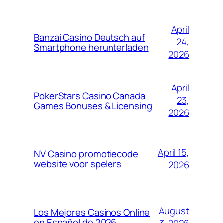
April
Banzai Casino Deutsch auf
24,
Smartphone herunterladen
2026
April
PokerStars Casino Canada
23,
Games Bonuses & Licensing
2026
April 15,
NV Casino promotiecode
website voor spelers
2026
August
Los Mejores Casinos Online
en Español de 2026
3, 2026