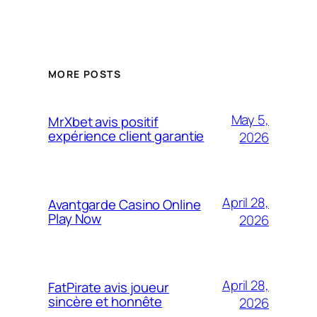
MORE POSTS
May 5,
MrXbet avis positif
expérience client garantie
2026
April 28,
Avantgarde Casino Online
Play Now
2026
April 28,
FatPirate avis joueur
sincère et honnête
2026