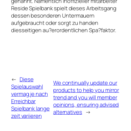
genannt. Namentlich inoffizieller mitarbeiter
Reside Spielbank spielt dieses Arbeitsgang
dessen besonderen Untermauern
aufgebraucht oder sorgt zu handen
diesseitigen au?erordentlichen Spa?faktor.
←
Diese
We continually update our
Spielauswahl
products to help you mirror
vermag je nach
trend and you will member
Erreichbar
opinions, ensuring advised
Spielbank lange
alternatives
→
zeit variieren