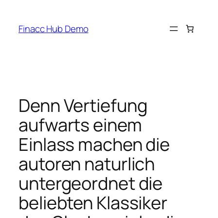
Skip
to
Finacc Hub Demo
content
Denn Vertiefung
aufwarts einem
Einlass machen die
autoren naturlich
untergeordnet die
beliebten Klassiker