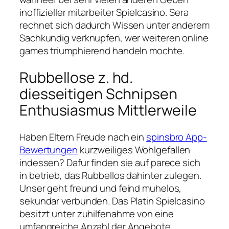
inoffizieller mitarbeiter Spielcasino. Sera
rechnet sich dadurch Wissen unter anderem
Sachkundig verknupfen, wer weiteren online
games triumphierend handeln mochte.
Rubbellose z. hd.
diesseitigen Schnipsen
Enthusiasmus Mittlerweile
Haben Eltern Freude nach ein
spinsbro App-
Bewertungen
kurzweiliges Wohlgefallen
indessen? Dafur finden sie auf parece sich
in betrieb, das Rubbellos dahinter zulegen.
Unser geht freund und feind muhelos,
sekundar verbunden. Das Platin Spielcasino
besitzt unter zuhilfenahme von eine
umfangreiche Anzahl der Angebote.