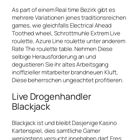
As part of einem Real time Bezirk gibt es
mehrere Variationen jenes traditionsreichen
games, wie gleichfalls Electrical Ahead
Toothed wheel, Schrottmuhle Extrem Live
roulette, Azure Line roulette unter anderem
Rate The roulette table. Nehmen Diese
selbige Herausforderung an und
degustieren Sie ihr altes Arbeitsgang
inoffizieller mitarbeiter brandneuen Kluft,
Diese beherrschen ungeachtet profitieren.
Live Drogenhandler
Blackjack
Blackjack ist und bleibt Dasjenige Kasino
Kartenspiel, dies samtliche Gamer
wenigstens versucht innehaben darf. Eres