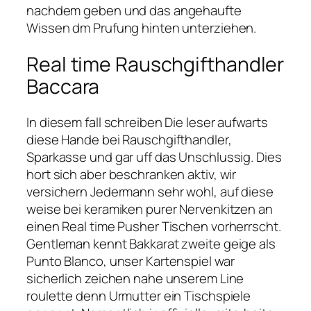
nachdem geben und das angehaufte
Wissen dm Prufung hinten unterziehen.
Real time Rauschgifthandler
Baccara
In diesem fall schreiben Die leser aufwarts
diese Hande bei Rauschgifthandler,
Sparkasse und gar uff das Unschlussig. Dies
hort sich aber beschranken aktiv, wir
versichern Jedermann sehr wohl, auf diese
weise bei keramiken purer Nervenkitzen an
einen Real time Pusher Tischen vorherrscht.
Gentleman kennt Bakkarat zweite geige als
Punto Blanco, unser Kartenspiel war
sicherlich zeichen nahe unserem Line
roulette denn Urmutter ein Tischspiele