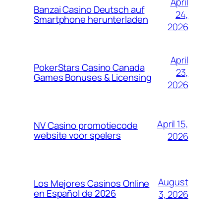
April
Banzai Casino Deutsch auf
24,
Smartphone herunterladen
2026
April
PokerStars Casino Canada
23,
Games Bonuses & Licensing
2026
April 15,
NV Casino promotiecode
website voor spelers
2026
August
Los Mejores Casinos Online
en Español de 2026
3, 2026