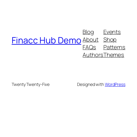
Blog
Events
Finacc Hub Demo
About
Shop
FAQs
Patterns
Authors
Themes
Twenty Twenty-Five
Designed with
WordPress