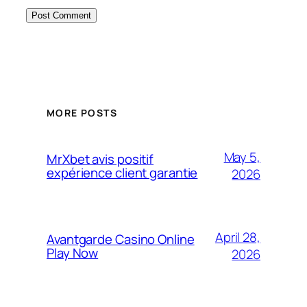
MORE POSTS
May 5,
MrXbet avis positif
expérience client garantie
2026
April 28,
Avantgarde Casino Online
Play Now
2026