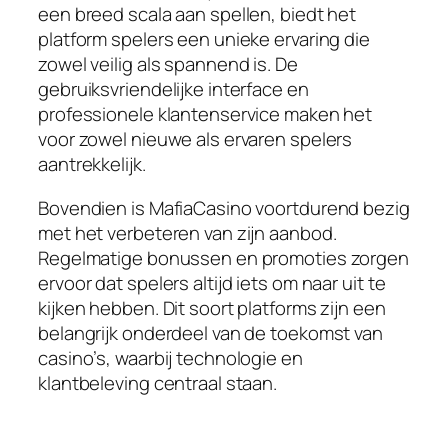
een breed scala aan spellen, biedt het
platform spelers een unieke ervaring die
zowel veilig als spannend is. De
gebruiksvriendelijke interface en
professionele klantenservice maken het
voor zowel nieuwe als ervaren spelers
aantrekkelijk.
Bovendien is MafiaCasino voortdurend bezig
met het verbeteren van zijn aanbod.
Regelmatige bonussen en promoties zorgen
ervoor dat spelers altijd iets om naar uit te
kijken hebben. Dit soort platforms zijn een
belangrijk onderdeel van de toekomst van
casino’s, waarbij technologie en
klantbeleving centraal staan.