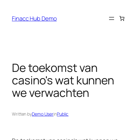
Skip
to
Finacc Hub Demo
content
De toekomst van
casino's wat kunnen
we verwachten
Written by
Demo User
in
Public