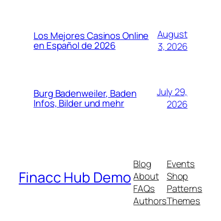
August
Los Mejores Casinos Online
en Español de 2026
3, 2026
July 29,
Burg Badenweiler, Baden
Infos, Bilder und mehr
2026
Blog
Events
Finacc Hub Demo
About
Shop
FAQs
Patterns
Authors
Themes