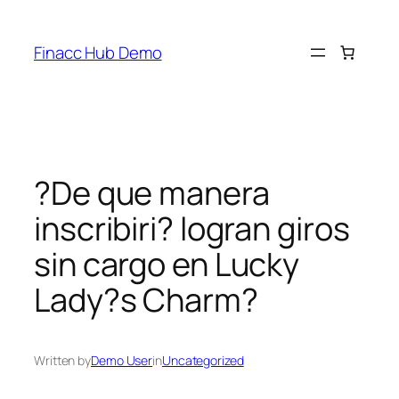
Skip
to
Finacc Hub Demo
content
?De que manera
inscribiri? logran giros
sin cargo en Lucky
Lady?s Charm?
Written by
Demo User
in
Uncategorized