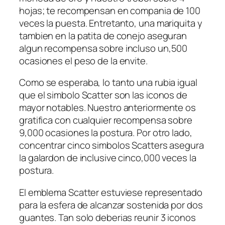
hojas; te recompensan en compania de 100
veces la puesta. Entretanto, una mariquita y
tambien en la patita de conejo aseguran
algun recompensa sobre incluso un,500
ocasiones el peso de la envite.
Como se esperaba, lo tanto una rubia igual
que el simbolo Scatter son las iconos de
mayor notables. Nuestro anteriormente os
gratifica con cualquier recompensa sobre
9,000 ocasiones la postura. Por otro lado,
concentrar cinco simbolos Scatters asegura
la galardon de inclusive cinco,000 veces la
postura.
El emblema Scatter estuviese representado
para la esfera de alcanzar sostenida por dos
guantes. Tan solo deberias reunir 3 iconos