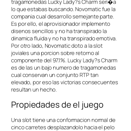
tragamonedas Lucky Lady?s Charm seri�a
lo que estabas buscando. Novomatic fue la
compania cual desarrollo semejante parte.
Es por ello, el aprovisionador implemento
disenos sencillos y no ha transpirado la
dinamica fluida y no ha transpirado emotiva.
Por otro lado, Novomatic doto a la slot
joviales una porcion sobre retorno al
componente del 97.1%. Lucky Lady?s Charm
es de las un bajo numero de tragamonedas
cual conservan un conjunto RTP tan
elevado, por eso las victorias consecuentes
resultan un hecho.
Propiedades de el juego
Una slot tiene una conformacion normal de
cinco carretes desplazandolo hacia el pelo