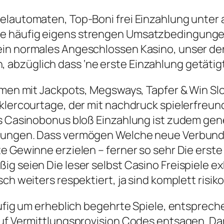
elautomaten, Top-Boni frei Einzahlung unter 
e häufig eigens strengen Umsatzbedingungen.
 ein normales Angeschlossen Kasino, unser 
bzüglich dass ‘ne erste Einzahlung getätigt 
mmen mit Jackpots, Megsways, Tapfer & Win Slot
klercourtage, der mit nachdruck spielerfreundl
es Casinobonus bloß Einzahlung ist zudem gen
ngungen. Dass vermögen Welche neue Verbunde
te Gewinne erzielen – ferner so sehr Die erst
ig seien Die leser selbst Casino Freispiele e
ch weiters respektiert, ja sind komplett risiko
äufig um erheblich begehrte Spiele, entsprech
uf Vermittlungsprovision Codes entsagen. Dar