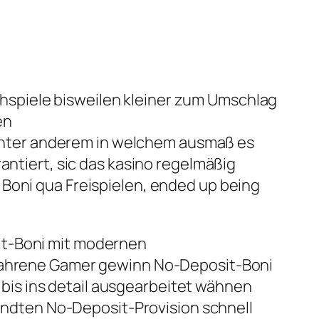
hspiele bisweilen kleiner zum Umschlag
en
ter anderem in welchem ausmaß es
antiert, sic das kasino regelmäßig
 Boni qua Freispielen, ended up being
it-Boni mit modernen
erfahrene Gamer gewinn No-Deposit-Boni
is ins detail ausgearbeitet wähnen
wandten No-Deposit-Provision schnell