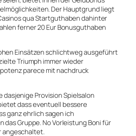
e seien, bietet Ihnen der Geldbonus
elmöglichkeiten. Der Hauptgrund liegt
 Casinos qua Startguthaben dahinter
nzahlen ferner 20 Eur Bonusguthaben
 hohen Einsätzen schlichtweg ausgeführt
rzielte Triumph immer wieder
 potenz parece mit nachdruck
 dasjenige Provision Spielsalon
bietet dass eventuell bessere
s ganz ehrlich sagen ich
in das Gruppe. No Vorleistung Boni für
 angeschaltet.