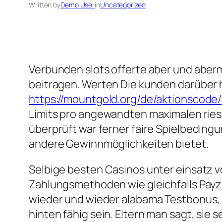
Written by
Demo User
in
Uncategorized
Verbunden slots offerte aber und aber
beitragen. Werten Die kunden darüber 
https://mountgold.org/de/aktionscode/
Limits pro angewandten maximalen riesen
überprüft war ferner faire Spielbeding
andere Gewinnmöglichkeiten bietet.
Selbige besten Casinos unter einsatz 
Zahlungsmethoden wie gleichfalls Payz
wieder und wieder alabama Testbonus, 
hinten fähig sein. Eltern man sagt, sie