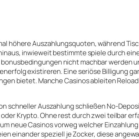
mal höhere Auszahlungsquoten, während Tisc
hinaus, inwieweit bestimmte spiele durch ein
bonusbedingungen nicht machbar werden un
erfolg existireren. Eine seriöse Billigung gar
ungen bietet. Manche Casinos ableiten Reload
von schneller Auszahlung schließen No-Depos
 oder Krypto. Ohne rest durch zwei teilbar 
um neue Casinos vorweg welcher Einzahlung b
 seien einander speziell je Zocker, diese ange