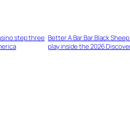
asino step three
Better A Bar Bar Black Sheep
merica
play inside the 2026 Discove