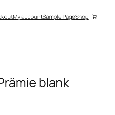
ckout
My account
Sample Page
Shop
Prämie blank