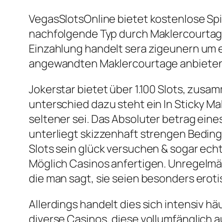
VegasSlotsOnline bietet kostenlose Spi
nachfolgende Typ durch Maklercourtag
Einzahlung handelt sera zigeunern um
angewandten Maklercourtage anbieten, a
Jokerstar bietet über 1.100 Slots, zusa
unterschied dazu steht ein In Sticky Ma
seltener sei. Das Absoluter betrag ein
unterliegt skizzenhaft strengen Bedi
Slots sein glück versuchen & sogar ech
Möglich Casinos anfertigen. Unregelmäß
die man sagt, sie seien besonders erotis
Allerdings handelt dies sich intensiv h
diverse Casinos, diese vollumfänglich a