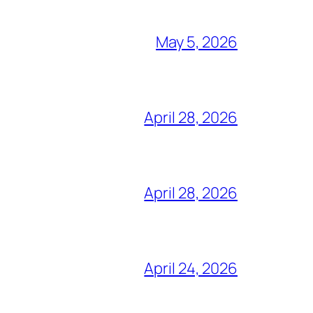
May 5, 2026
April 28, 2026
April 28, 2026
April 24, 2026