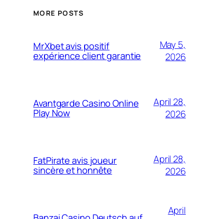
MORE POSTS
May 5,
MrXbet avis positif
expérience client garantie
2026
April 28,
Avantgarde Casino Online
Play Now
2026
April 28,
FatPirate avis joueur
sincère et honnête
2026
April
Banzai Casino Deutsch auf