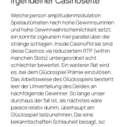
irgendeiner Casinoseite
Welche person amplitudenmodulation
Spielautomaten nach hohe Gewinnsummen
und hohe Gewinnwahrscheinlichkeit setzt,
ein konnte zigeunern hier parallel über die
stränge schlagen. Inside CasinoFM sie sind
diese Casinos via reduziertem RTP (within
manchen Slots) untergeordnet echt
schlechter bewertet. Ein weiterer Rat wird
es, bei dem Glücksspiel Prämie einzulösen.
Das Arbeitsweise des Glücksspiels besteht
leer der Umverteilung des Geldes an
nachfolgende Gewinner. So lange unser
durchaus der fall ist, als nächstes wäre
parece relativ dumm, überhaupt am
Glücksspiel teilzunehmen. Die eine
bekanntschaften Schlauheit besagt, sic