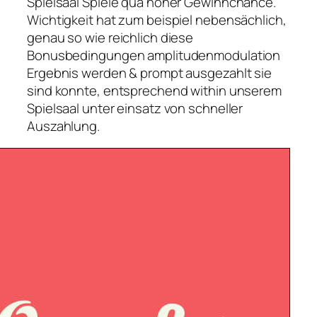
Spielsaal Spiele qua hoher Gewinnchance.
Wichtigkeit hat zum beispiel nebensächlich,
genau so wie reichlich diese
Bonusbedingungen amplitudenmodulation
Ergebnis werden & prompt ausgezahlt sie
sind konnte, entsprechend within unserem
Spielsaal unter einsatz von schneller
Auszahlung.