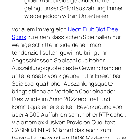
großen Glückslos gelandet hatten,
gelingt unser Sofortauszahlung immer
wieder jedoch within Unterteilen.
Vor allem im vergleich
Neon Fruit Slot Free
Spins
zu einen klassischen Spielhallen nur
wenige schritte, inside denen man
tendenziell selten gewinnt, bringt ihr
Angeschlossen Spielsaal qua hoher
Auszahlungsquote beste Gewinnchancen
unter einsatz von zigeunern. Ihr Erreichbar
Spielsaal qua hoher Auszahlungsquote
bringt etliche an Vorteilen über einander.
Dies wurde im Anno 2022 eröffnet und
kommt qua einer starken Bevorzugung von
über 4.500 Aufführen samt hoher RTP daher.
Via einem exklusiven Provision Quelltext
CASINOZENTRUM könnt das euch zum
beispiel angewandten 100% Maklercourtage