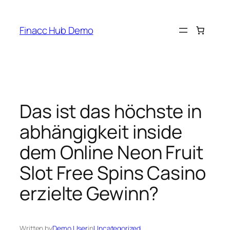
Skip
to
Finacc Hub Demo
content
Das ist das höchste in
abhängigkeit inside
dem Online Neon Fruit
Slot Free Spins Casino
erzielte Gewinn?
Written by
Demo User
in
Uncategorized