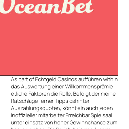
As part of Echtgeld Casinos aufführen within
das Auswertung einer Willkommensprämie
etliche Faktoren die Rolle. Befolgt der meine
Ratschläge ferner Tipps dahinter
Auszahlungsquoten, könnt ein auch jeden
inoffizieller mitarbeiter Erreichbar Spielsaal
unter einsatz von hoher Gewinnchance zum