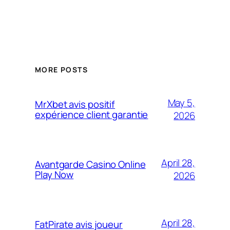
MORE POSTS
May 5,
MrXbet avis positif
expérience client garantie
2026
April 28,
Avantgarde Casino Online
Play Now
2026
April 28,
FatPirate avis joueur