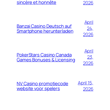
sincère et honnête
2026
April
Banzai Casino Deutsch auf
24,
Smartphone herunterladen
2026
April
PokerStars Casino Canada
23,
Games Bonuses & Licensing
2026
April 15,
NV Casino promotiecode
website voor spelers
2026