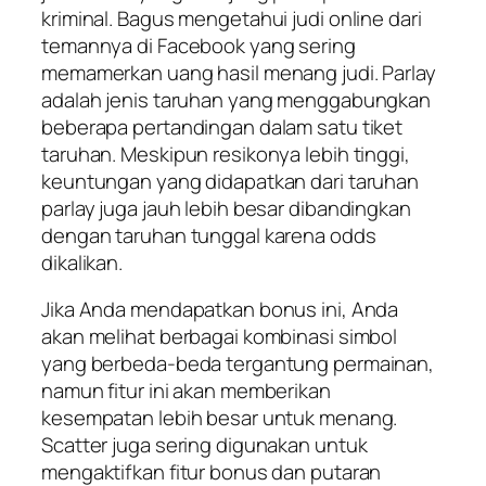
kriminal. Bagus mengetahui judi online dari
temannya di Facebook yang sering
memamerkan uang hasil menang judi. Parlay
adalah jenis taruhan yang menggabungkan
beberapa pertandingan dalam satu tiket
taruhan. Meskipun resikonya lebih tinggi,
keuntungan yang didapatkan dari taruhan
parlay juga jauh lebih besar dibandingkan
dengan taruhan tunggal karena odds
dikalikan.
Jika Anda mendapatkan bonus ini, Anda
akan melihat berbagai kombinasi simbol
yang berbeda-beda tergantung permainan,
namun fitur ini akan memberikan
kesempatan lebih besar untuk menang.
Scatter juga sering digunakan untuk
mengaktifkan fitur bonus dan putaran