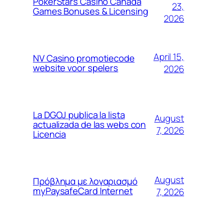
PokerStars Casino Canada
23,
Games Bonuses & Licensing
2026
April 15,
NV Casino promotiecode
website voor spelers
2026
La DGOJ publica la lista
August
actualizada de las webs con
7, 2026
Licencia
August
Πρόβλημα με λογαριασμό
myPaysafeCard Internet
7, 2026