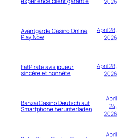
expérience client garantie
2026
April 28,
Avantgarde Casino Online
Play Now
2026
April 28,
FatPirate avis joueur
sincère et honnête
2026
April
Banzai Casino Deutsch auf
24,
Smartphone herunterladen
2026
April