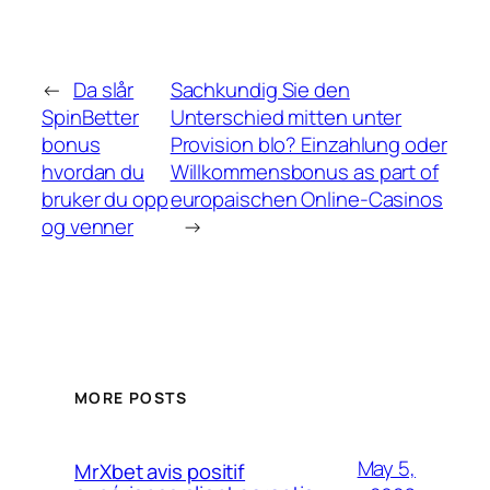
←
Da slår
Sachkundig Sie den
SpinBetter
Unterschied mitten unter
bonus
Provision blo? Einzahlung oder
hvordan du
Willkommensbonus as part of
bruker du opp
europaischen Online-Casinos
og venner
→
MORE POSTS
May 5,
MrXbet avis positif