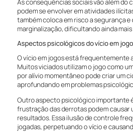
As consequências sociais vão além do c
podem se envolver em atividades ilícita
também coloca em risco a segurança e 
marginalização, dificultando ainda mais
Aspectos psicológicos do vício em jog
O vício em jogos está frequentemente 
Muitos viciados utilizam o jogo como u
por alívio momentâneo pode criar um ci
aprofundando em problemas psicológico
Outro aspecto psicológico importante é 
frustração das derrotas podem causar u
resultados. Essa ilusão de controle fr
jogadas, perpetuando o vício e causan