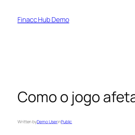
Skip
to
Finacc Hub Demo
content
Como o jogo afeta
Written by
Demo User
in
Public