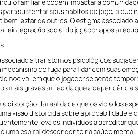
írculo familiar e podem impactar a comunidad
s para sustentar seus hábitos de jogo, o que 
o bem-estar de outros. O estigma associado a
 a reintegração social do jogador após a recu
os
associado a transtornos psicológicos subjac
m mecanismo de fuga para lidar com suas emoçõ
clo nocivo, em que o jogador se sente tempo
s mais graves à medida que a dependência se
a distorção da realidade que os viciados expe
ma visão distorcida sobre a probabilidade e o
equentemente leva os indivíduos a acreditar 
do uma espiral descendente na saúde mental.