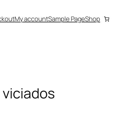
ckout
My account
Sample Page
Shop
 viciados