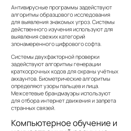
Антивирусные программы задействуют
алгоритмы образцового исследования
для выявления знакомых угроз. Системы
действенного изучения используют для
выявления свежих категорий
злонамеренного цифрового софта.
Системы двухфакторной проверки
задействуют алгоритмы генерации
краткосрочных кодов для охраны учётных
аккаунтов. Биометрические алгоритмы
определяют узоры пальцев и лица.
Межсетевые брандмауэры используют
для отбора интернет движения и запрета
странных связей.
Компьютерное обучение и