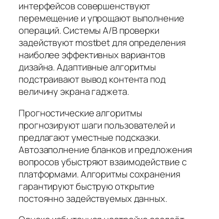
интерфейсов совершенствуют
перемещение и упрощают выполнение
операций. Системы A/B проверки
задействуют mostbet для определения
наиболее эффективных вариантов
дизайна. Адаптивные алгоритмы
подстраивают вывод контента под
величину экрана гаджета.
Прогностические алгоритмы
прогнозируют шаги пользователей и
предлагают уместные подсказки.
Автозаполнение бланков и предложения
вопросов убыстряют взаимодействие с
платформами. Алгоритмы сохранения
гарантируют быструю открытие
постоянно задействуемых данных.