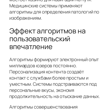
Медицинские системы применяют
алгоритмы для определения патологий по
изображениям.
Эффект алгоритмов на
пользовательский
впечатление
Алгоритмы формируют электронный опыт
миллиардов юзеров постоянно.
Персонализация контента создаёт
контакт с службами более простым и
уместным. Системы подстраиваются под
персональные вкусы, экономя
продолжительность на отыскание данных.
Алгоритмы совершенствования