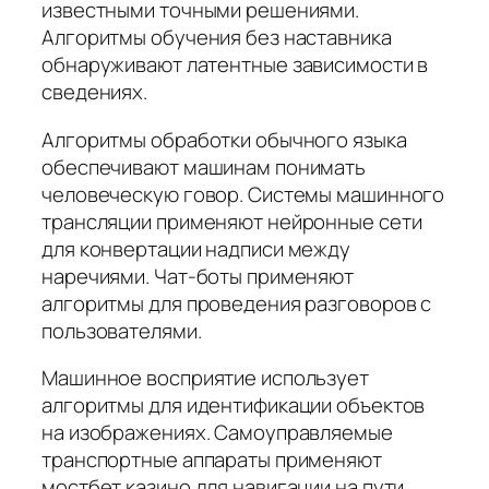
известными точными решениями.
Алгоритмы обучения без наставника
обнаруживают латентные зависимости в
сведениях.
Алгоритмы обработки обычного языка
обеспечивают машинам понимать
человеческую говор. Системы машинного
трансляции применяют нейронные сети
для конвертации надписи между
наречиями. Чат-боты применяют
алгоритмы для проведения разговоров с
пользователями.
Машинное восприятие использует
алгоритмы для идентификации объектов
на изображениях. Самоуправляемые
транспортные аппараты применяют
мостбет казино для навигации на пути.