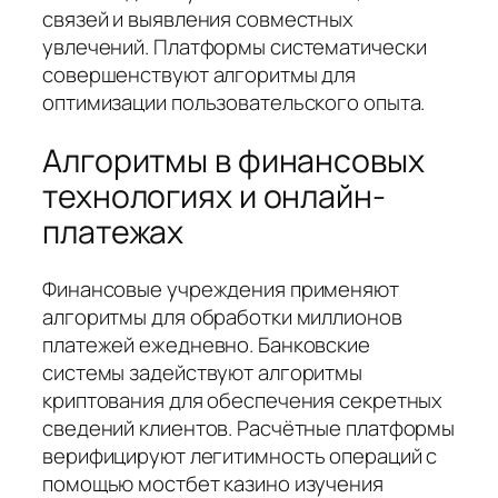
связей и выявления совместных
увлечений. Платформы систематически
совершенствуют алгоритмы для
оптимизации пользовательского опыта.
Алгоритмы в финансовых
технологиях и онлайн-
платежах
Финансовые учреждения применяют
алгоритмы для обработки миллионов
платежей ежедневно. Банковские
системы задействуют алгоритмы
криптования для обеспечения секретных
сведений клиентов. Расчётные платформы
верифицируют легитимность операций с
помощью мостбет казино изучения