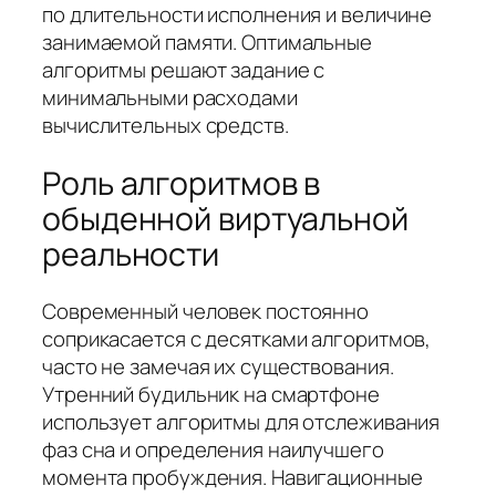
по длительности исполнения и величине
занимаемой памяти. Оптимальные
алгоритмы решают задание с
минимальными расходами
вычислительных средств.
Роль алгоритмов в
обыденной виртуальной
реальности
Современный человек постоянно
соприкасается с десятками алгоритмов,
часто не замечая их существования.
Утренний будильник на смартфоне
использует алгоритмы для отслеживания
фаз сна и определения наилучшего
момента пробуждения. Навигационные