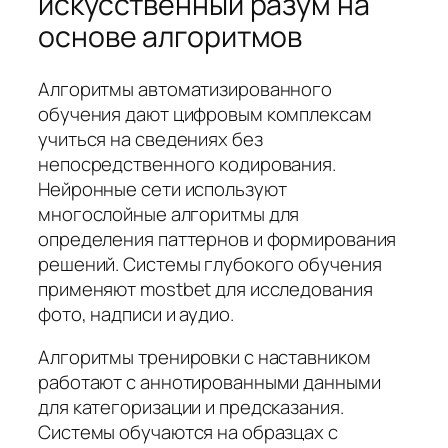
искусственный разум на
основе алгоритмов
Алгоритмы автоматизированного
обучения дают цифровым комплексам
учиться на сведениях без
непосредственного кодирования.
Нейронные сети используют
многослойные алгоритмы для
определения паттернов и формирования
решений. Системы глубокого обучения
применяют mostbet для исследования
фото, надписи и аудио.
Алгоритмы тренировки с наставником
работают с аннотированными данными
для категоризации и предсказания.
Системы обучаются на образцах с