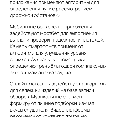
приложения применяют алгоритмы для
определения пути с рассмотрением
дорожной обстановки.
Мобильные банковские приложения
задействуют мостбет для выполнения
выплат и проверки надёжности платежей.
Камеры смартфонов применяют
алгоритмы для улучшения уровня
снимков. Аудиальные помощники
определяют речь благодаря комплексным
алгоритмам анализа аудио.
Онлайн-магазины задействуют алгоритмы
для селекции изделий на базе записи
обзоров. Музыкальные сервисы
формируют личные подборки, изучая
вкусы слушателя. Видеоплатформы
рекомендуют контент с помощью