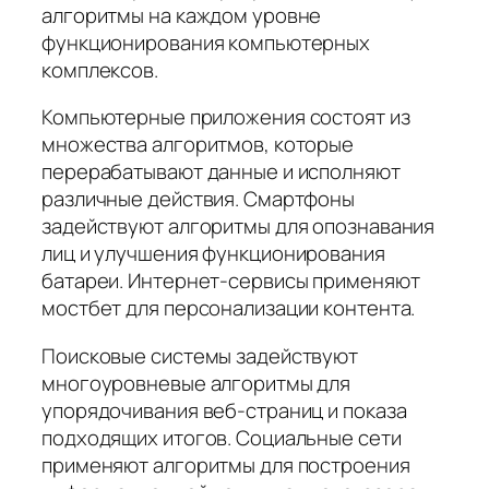
алгоритмы на каждом уровне
функционирования компьютерных
комплексов.
Компьютерные приложения состоят из
множества алгоритмов, которые
перерабатывают данные и исполняют
различные действия. Смартфоны
задействуют алгоритмы для опознавания
лиц и улучшения функционирования
батареи. Интернет-сервисы применяют
мостбет для персонализации контента.
Поисковые системы задействуют
многоуровневые алгоритмы для
упорядочивания веб-страниц и показа
подходящих итогов. Социальные сети
применяют алгоритмы для построения