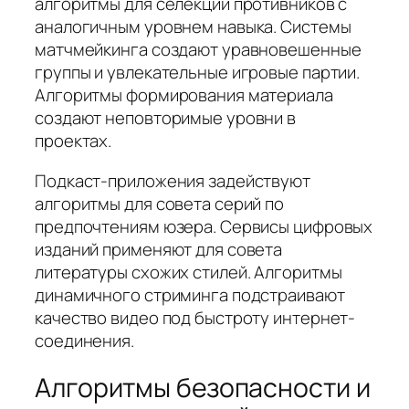
алгоритмы для селекции противников с
аналогичным уровнем навыка. Системы
матчмейкинга создают уравновешенные
группы и увлекательные игровые партии.
Алгоритмы формирования материала
создают неповторимые уровни в
проектах.
Подкаст-приложения задействуют
алгоритмы для совета серий по
предпочтениям юзера. Сервисы цифровых
изданий применяют для совета
литературы схожих стилей. Алгоритмы
динамичного стриминга подстраивают
качество видео под быстроту интернет-
соединения.
Алгоритмы безопасности и