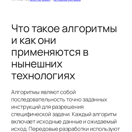
Что такое алгоритмы
и как они
применяются в
нынешних
технологиях
Алгоритмы являют собой
последовательность точно заданных
инструкций для разрешения
специфической задачи. Каждый алгоритм
включает исходные данные и ожидаемый
исход. Передовые разработки используют