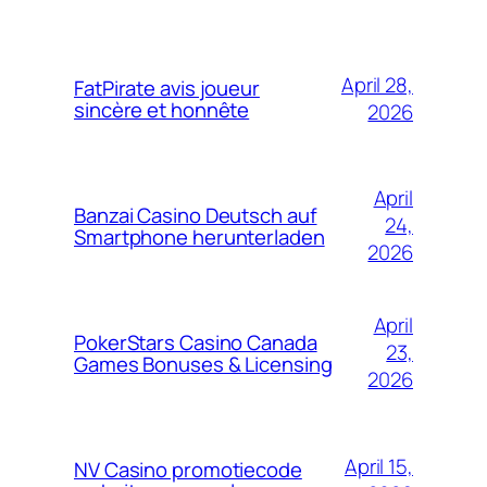
April 28,
FatPirate avis joueur
sincère et honnête
2026
April
Banzai Casino Deutsch auf
24,
Smartphone herunterladen
2026
April
PokerStars Casino Canada
23,
Games Bonuses & Licensing
2026
April 15,
NV Casino promotiecode