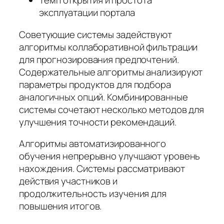
Темп открытия и простота
эксплуатации портала
Советующие системы задействуют
алгоритмы коллаборативной фильтрации
для прогнозирования предпочтений.
Содержательные алгоритмы анализируют
параметры продуктов для подбора
аналогичных опций. Комбинированные
системы сочетают несколько методов для
улучшения точности рекомендаций.
Алгоритмы автоматизированного
обучения непрерывно улучшают уровень
нахождения. Системы рассматривают
действия участников и
продолжительность изучения для
повышения итогов.