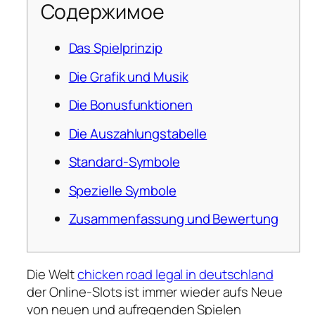
Содержимое
Das Spielprinzip
Die Grafik und Musik
Die Bonusfunktionen
Die Auszahlungstabelle
Standard-Symbole
Spezielle Symbole
Zusammenfassung und Bewertung
Die Welt
chicken road legal in deutschland
der Online-Slots ist immer wieder aufs Neue
von neuen und aufregenden Spielen