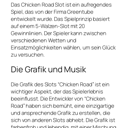
Das Chicken Road Slot ist ein aufregendes
Spiel, das von der Firma Greentube
entwickelt wurde. Das Spielprinzip basiert
auf einem 5-Walzen-Slot mit 20
Gewinnlinien. Der Spieler kann zwischen
verschiedenen Wetten und
Einsatzmöglichkeiten wählen, um sein Glück
zu versuchen.
Die Grafik und Musik
Die Grafik des Slots “Chicken Road” ist ein
wichtiger Aspekt, der das Spielerlebnis
beeinflusst. Die Entwickler von “Chicken
Road” haben sich bemüht, eine einzigartige
und ansprechende Grafik zu erstellen, die
sich von anderen Slots abhebt. Die Grafik ist
farbenfroh und lebendig, mit einer Mischung