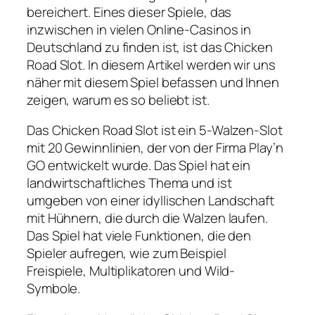
bereichert. Eines dieser Spiele, das
inzwischen in vielen Online-Casinos in
Deutschland zu finden ist, ist das Chicken
Road Slot. In diesem Artikel werden wir uns
näher mit diesem Spiel befassen und Ihnen
zeigen, warum es so beliebt ist.
Das Chicken Road Slot ist ein 5-Walzen-Slot
mit 20 Gewinnlinien, der von der Firma Play’n
GO entwickelt wurde. Das Spiel hat ein
landwirtschaftliches Thema und ist
umgeben von einer idyllischen Landschaft
mit Hühnern, die durch die Walzen laufen.
Das Spiel hat viele Funktionen, die den
Spieler aufregen, wie zum Beispiel
Freispiele, Multiplikatoren und Wild-
Symbole.