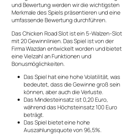
und Bewertung werden wir die wichtigsten
Merkmale des Spiels präsentieren und eine
umfassende Bewertung durchführen.
Das Chicken Road Slot ist ein 5-Walzen-Slot
mit 20 Gewinnlinien. Das Spiel ist von der
Firma Wazdan entwickelt worden und bietet
eine Vielzahl an Funktionen und
Bonusmöglichkeiten.
Das Spiel hat eine hohe Volatilität, was
bedeutet, dass die Gewinne groß sein
können, aber auch die Verluste.
Das Mindesteinsatz ist 0,20 Euro,
während das Höchsteinsatz 100 Euro
beträgt.
Das Spiel bietet eine hohe
Auszahlungsquote von 96,5%.