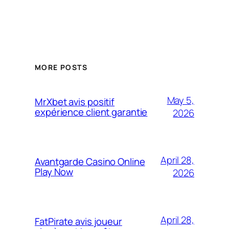
MORE POSTS
May 5,
MrXbet avis positif
expérience client garantie
2026
April 28,
Avantgarde Casino Online
Play Now
2026
April 28,
FatPirate avis joueur