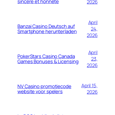
sincère et honnête
2026
April
Banzai Casino Deutsch auf
24,
Smartphone herunterladen
2026
April
PokerStars Casino Canada
23,
Games Bonuses & Licensing
2026
April 15,
NV Casino promotiecode
website voor spelers
2026