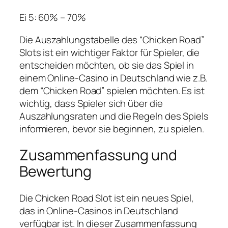
Ei 5: 60% – 70%
Die Auszahlungstabelle des “Chicken Road”
Slots ist ein wichtiger Faktor für Spieler, die
entscheiden möchten, ob sie das Spiel in
einem Online-Casino in Deutschland wie z.B.
dem “Chicken Road” spielen möchten. Es ist
wichtig, dass Spieler sich über die
Auszahlungsraten und die Regeln des Spiels
informieren, bevor sie beginnen, zu spielen.
Zusammenfassung und
Bewertung
Die Chicken Road Slot ist ein neues Spiel,
das in Online-Casinos in Deutschland
verfügbar ist. In dieser Zusammenfassung