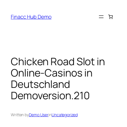
Skip
to
Finacc Hub Demo
content
Chicken Road Slot in
Online-Casinos in
Deutschland
Demoversion.210
Written by
Demo User
in
Uncategorized