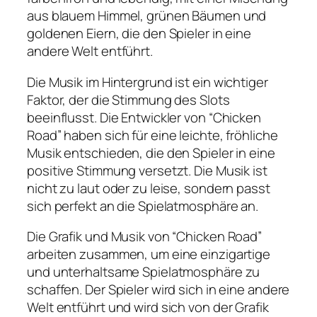
aus blauem Himmel, grünen Bäumen und
goldenen Eiern, die den Spieler in eine
andere Welt entführt.
Die Musik im Hintergrund ist ein wichtiger
Faktor, der die Stimmung des Slots
beeinflusst. Die Entwickler von “Chicken
Road” haben sich für eine leichte, fröhliche
Musik entschieden, die den Spieler in eine
positive Stimmung versetzt. Die Musik ist
nicht zu laut oder zu leise, sondern passt
sich perfekt an die Spielatmosphäre an.
Die Grafik und Musik von “Chicken Road”
arbeiten zusammen, um eine einzigartige
und unterhaltsame Spielatmosphäre zu
schaffen. Der Spieler wird sich in eine andere
Welt entführt und wird sich von der Grafik