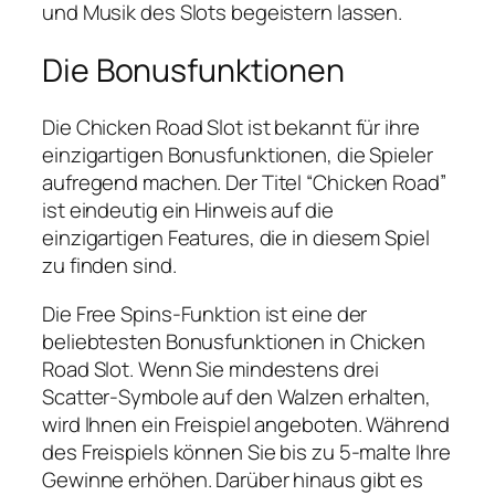
und Musik des Slots begeistern lassen.
Die Bonusfunktionen
Die Chicken Road Slot ist bekannt für ihre
einzigartigen Bonusfunktionen, die Spieler
aufregend machen. Der Titel “Chicken Road”
ist eindeutig ein Hinweis auf die
einzigartigen Features, die in diesem Spiel
zu finden sind.
Die Free Spins-Funktion ist eine der
beliebtesten Bonusfunktionen in Chicken
Road Slot. Wenn Sie mindestens drei
Scatter-Symbole auf den Walzen erhalten,
wird Ihnen ein Freispiel angeboten. Während
des Freispiels können Sie bis zu 5-malte Ihre
Gewinne erhöhen. Darüber hinaus gibt es