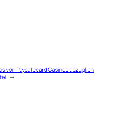
os von Paysafecard Casinos abzuglich
tei
→