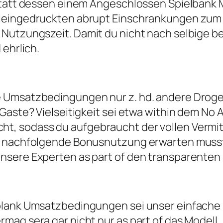
 statt dessen einem Angeschlossen Spielbank 
leingedruckten abrupt Einschrankungen zum 
Nutzungszeit. Damit du nicht nach selbige be
 ehrlich.
e Umsatzbedingungen nur z. hd. andere Droge
-Gaste? Vielseitigkeit sei etwa within dem N
t, sodass du aufgebraucht der vollen Vermi
e nachfolgende Bonusnutzung erwarten musst 
nsere Experten as part of den transparenten 
blank Umsatzbedingungen sei unser einfache 
mag sera gar nicht nur as part of das Modell