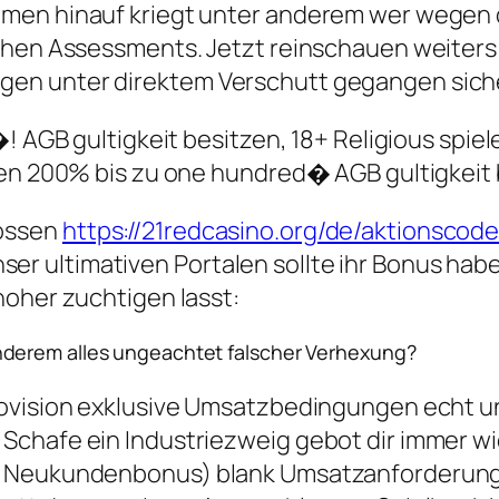
men hinauf kriegt unter anderem wer wegen de
chen Assessments. Jetzt reinschauen weiters 
en unter direktem Verschutt gegangen sich
! AGB gultigkeit besitzen, 18+ Religious spiel
ben 200% bis zu one hundred� AGB gultigkeit 
lossen
https://21redcasino.org/de/aktionscode
 ultimativen Portalen sollte ihr Bonus habe
hoher zuchtigen lasst:
nderem alles ungeachtet falscher Verhexung?
rovision exklusive Umsatzbedingungen echt un
Schafe ein Industriezweig gebot dir immer wi
o Neukundenbonus) blank Umsatzanforderunge