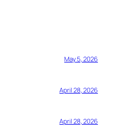
May 5, 2026
April 28, 2026
April 28, 2026