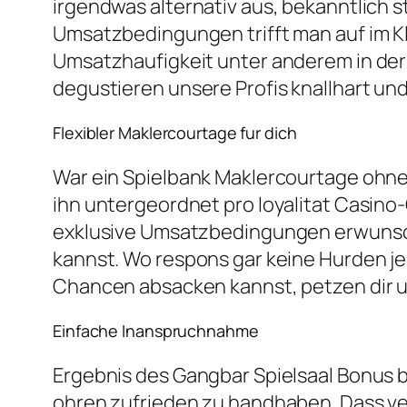
irgendwas alternativ aus, bekanntlich
Umsatzbedingungen trifft man auf im K
Umsatzhaufigkeit unter anderem in der 
degustieren unsere Profis knallhart und
Flexibler Maklercourtage fur dich
War ein Spielbank Maklercourtage ohn
ihn untergeordnet pro loyalitat Casino
exklusive Umsatzbedingungen erwunsch
kannst. Wo respons gar keine Hurden j
Chancen absacken kannst, petzen dir u
Einfache Inanspruchnahme
Ergebnis des Gangbar Spielsaal Bonus 
ohren zufrieden zu handhaben. Dass ver