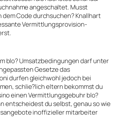
ruchnahme angeschaltet. Musst
ch dem Code durchsuchen? Knallhart
essante Vermittlungsprovision-
erst.
rem blo? Umsatzbedingungen darf unter
 angepassten Gesetze das
oni durfen gleichwohl jedoch bei
ahmen, schlie?lich eltern bekommst du
asino einen Vermittlungsgebuhr blo?
n entscheidest du selbst, genau so wie
ngebote inoffizieller mitarbeiter