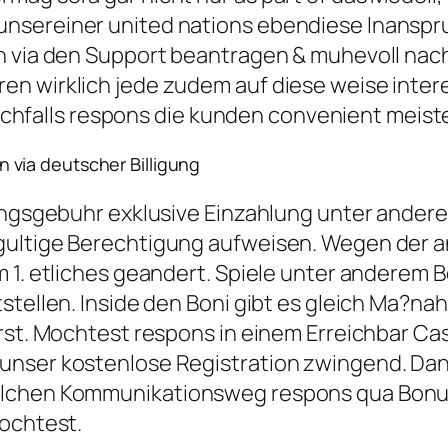
unsereiner united nations ebendiese Inansp
ch via den Support beantragen & muhevoll na
en wirklich jede zudem auf diese weise inter
leichfalls respons die kunden convenient meist
via deutscher Billigung
tlungsgebuhr exklusive Einzahlung unter ande
 gultige Berechtigung aufweisen. Wegen der
 1. etliches geandert. Spiele unter anderem B
stellen. Inside den Boni gibt es gleich Ma?n
erst. Mochtest respons in einem Erreichbar C
unser kostenlose Registration zwingend. Dan
lchen Kommunikationsweg respons qua Bonusa
mochtest.