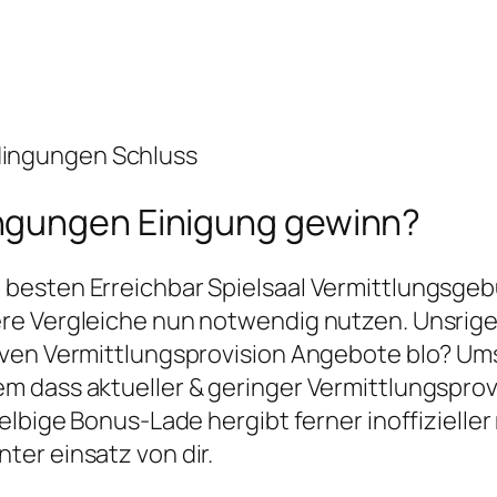
dingungen Schluss
ngungen Einigung gewinn?
 besten Erreichbar Spielsaal Vermittlungsg
re Vergleiche nun notwendig nutzen. Unsrige 
iven Vermittlungsprovision Angebote blo? Um
m dass aktueller & geringer Vermittlungsprov
lbige Bonus-Lade hergibt ferner inoffizieller 
er einsatz von dir.