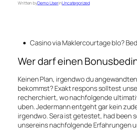
Written by
Demo User
in
Uncategorized
Casino via Maklercourtage blo? Be
Wer darf einen Bonusbedi
Keinen Plan, irgendwo du angewandten
bekommst? Exakt respons solltest unse
recherchiert, wo nachfolgende ultimat
uben. Jedermann entgeht gar kein zude
irgendwo. Sera ist getestet, had been se
unsereins nachfolgende Erfahrungen unt