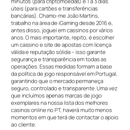
minutos (para criptomoedas) e 1 a 3 dias
úteis (para cartões e transferências
bancárias). Chamo-me João Martins,
trabalho na área de iGaming desde 2016 e,
antes disso, joguei em cassinos por vários
anos. O mais importante, repito, é escolher
um cassino e site de apostas com licença
válida e reputação sólida – isso garante
segurança e transparência em todas as
operações. Essas medidas formam a base
da política de jogo responsável em Portugal,
garantindo que o mercado permaneça
seguro, controlado e transparente. Uma vez
que incluímos apenas marcas de jogo
exemplares na nossa lista dos melhores
casinos online no PT, haverá muito menos
momentos em que terá de contactar o apoio
ao cliente.