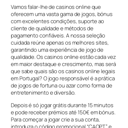
Vamos falar-lhe de casinos online que
oferecem uma vasta gama de jogos, bónus
com excelentes condições, suporte ao
cliente de qualidade e métodos de
pagamento confiáveis. A nossa seleção
cuidada reúne apenas os melhores sites,
garantindo uma experiência de jogo de
qualidade. Os casinos online estão cada vez
em maior destaque e crescimento, mas será
que sabe quais são os casinos online legais
em Portugal? O jogo responsável é a prática
de jogos de fortuna ou azar como forma de
entretenimento e diversão.
Depois é só jogar grátis durante 15 minutos
e pode receber prémios até 150€ em bónus.
Para começar a jogar crie a sua conta,
introduza o código promocional “CAOPT” e