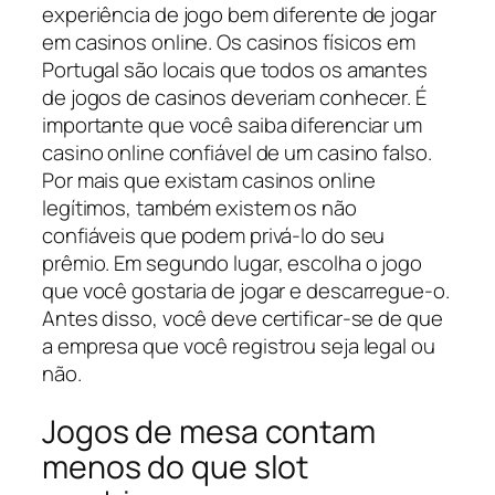
experiência de jogo bem diferente de jogar
em casinos online. Os casinos físicos em
Portugal são locais que todos os amantes
de jogos de casinos deveriam conhecer. É
importante que você saiba diferenciar um
casino online confiável de um casino falso.
Por mais que existam casinos online
legítimos, também existem os não
confiáveis que podem privá-lo do seu
prêmio. Em segundo lugar, escolha o jogo
que você gostaria de jogar e descarregue-o.
Antes disso, você deve certificar-se de que
a empresa que você registrou seja legal ou
não.
Jogos de mesa contam
menos do que slot