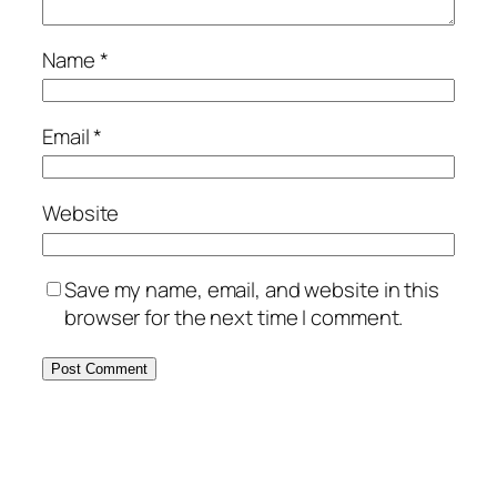
Name
*
Email
*
Website
Save my name, email, and website in this
browser for the next time I comment.