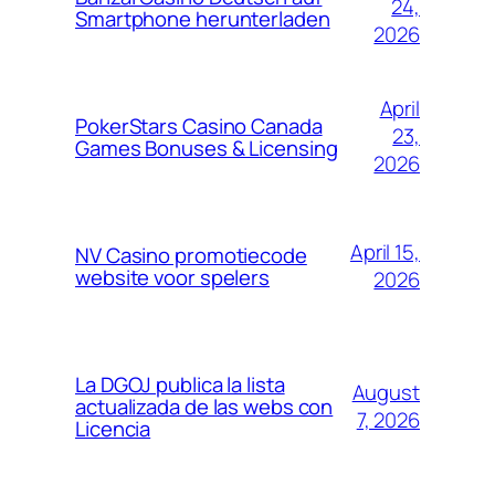
24,
Smartphone herunterladen
2026
April
PokerStars Casino Canada
23,
Games Bonuses & Licensing
2026
April 15,
NV Casino promotiecode
website voor spelers
2026
La DGOJ publica la lista
August
actualizada de las webs con
7, 2026
Licencia