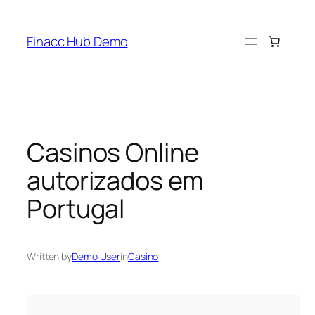
Skip
to
Finacc Hub Demo
content
Casinos Online
autorizados em
Portugal
Written by
Demo User
in
Casino