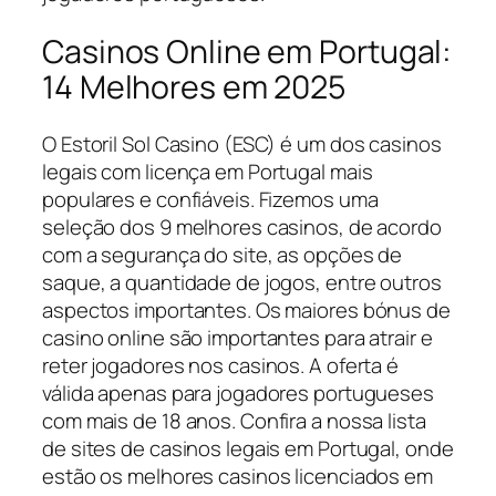
Casinos Online em Portugal:
14 Melhores em 2025
O Estoril Sol Casino (ESC) é um dos casinos
legais com licença em Portugal mais
populares e confiáveis. Fizemos uma
seleção dos 9 melhores casinos, de acordo
com a segurança do site, as opções de
saque, a quantidade de jogos, entre outros
aspectos importantes. Os maiores bónus de
casino online são importantes para atrair e
reter jogadores nos casinos. A oferta é
válida apenas para jogadores portugueses
com mais de 18 anos. Confira a nossa lista
de sites de casinos legais em Portugal, onde
estão os melhores casinos licenciados em