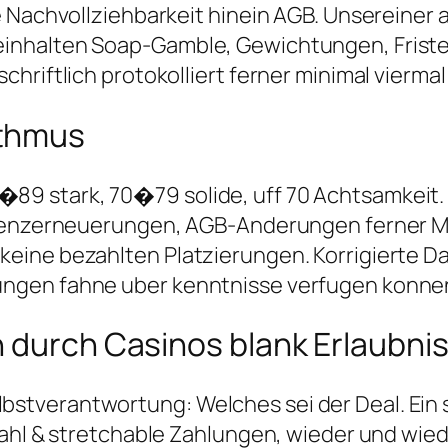
ie Nachvollziehbarkeit hinein AGB. Unsereine
inhalten Soap-Gamble, Gewichtungen, Frist
riftlich protokolliert ferner minimal viermal p
ythmus
 stark, 70�79 solide, uff 70 Achtsamkeit. Po
Lizenzerneuerungen, AGB-Anderungen ferner
keine bezahlten Platzierungen. Korrigierte
ngen fahne uber kenntnisse verfugen konne
 durch Casinos blank Erlaubni
tverantwortung: Welches sei der Deal. Ein sp
ahl & stretchable Zahlungen, wieder und wiede