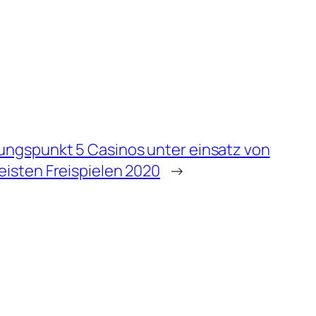
ungspunkt 5 Casinos unter einsatz von
eisten Freispielen 2020
→