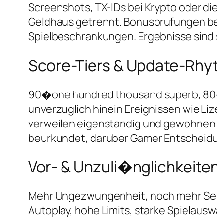
Screenshots, TX-IDs bei Krypto oder d
Geldhaus getrennt. Bonusprufungen be
Spielbeschrankungen. Ergebnisse sind sch
Score-Tiers & Update-Rh
90�one hundred thousand superb, 80�89
unverzuglich hinein Ereignissen wie 
verweilen eigenstandig und gewohnen 
beurkundet, daruber Gamer Entscheidu
Vor- & Unzuli�nglichkeiten
Mehr Ungezwungenheit, noch mehr Selbs
Autoplay, hohe Limits, starke Spielausw