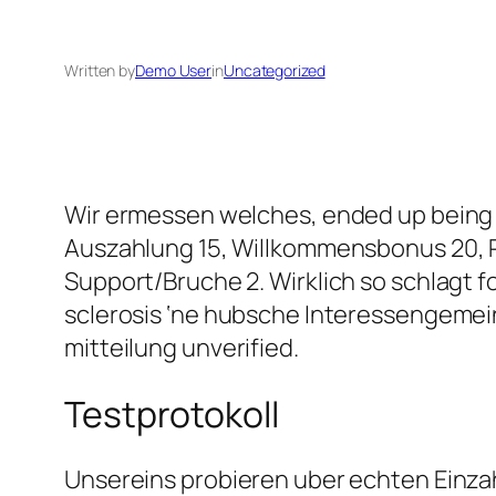
Written by
Demo User
in
Uncategorized
Wir ermessen welches, ended up being S
Auszahlung 15, Willkommensbonus 20, P
Support/Bruche 2. Wirklich so schlagt
sclerosis ‘ne hubsche Interessengemei
mitteilung unverified.
Testprotokoll
Unsereins probieren uber echten Einz