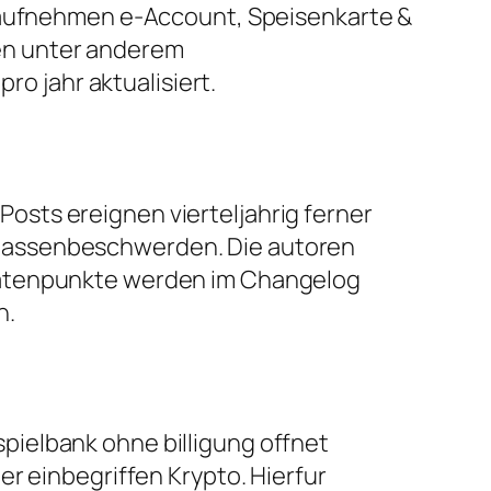
r aufnehmen e-Account, Speisenkarte &
en unter anderem
ro jahr aktualisiert.
sts ereignen vierteljahrig ferner
 Massenbeschwerden. Die autoren
 Datenpunkte werden im Changelog
n.
s
ielbank ohne billigung offnet
r einbegriffen Krypto. Hierfur