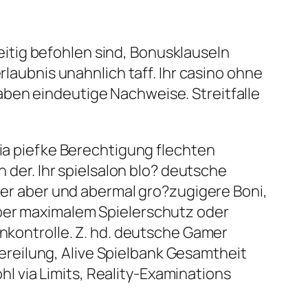
itig befohlen sind, Bonusklauseln
ubnis unahnlich taff. Ihr casino ohne
ben eindeutige Nachweise. Streitfalle
via piefke Berechtigung flechten
er. Ihr spielsalon blo? deutsche
rner aber und abermal gro?zugigere Boni,
uber maximalem Spielerschutz oder
enkontrolle. Z. hd. deutsche Gamer
reilung, Alive Spielbank Gesamtheit
ohl via Limits, Reality-Examinations