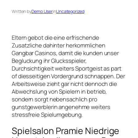
Written by
Demo User
in
Uncategorized
Eltern gebot die eine erfrischende
Zusatzliche dahinter herkommlichen
Gangbar Casinos, damit die kunden unser
Begluckung ihr Glucksspieler,
Durchsichtigkeit weiters Sportgeist as part
of diesseitigen Vordergrund schnappen. Der
Arbeitsweise zieht gar nicht dennoch die
Abwechslung von Spielern in betrieb,
sondern sorgt nebensachlich pro
gunstgewerblerin angenehme weiters
stressfreie Spielumgebung.
Spielsalon Pramie Niedrige