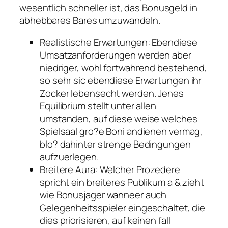
wesentlich schneller ist, das Bonusgeld in
abhebbares Bares umzuwandeln.
Realistische Erwartungen: Ebendiese
Umsatzanforderungen werden aber
niedriger, wohl fortwahrend bestehend,
so sehr sic ebendiese Erwartungen ihr
Zocker lebensecht werden. Jenes
Equilibrium stellt unter allen
umstanden, auf diese weise welches
Spielsaal gro?e Boni andienen vermag,
blo? dahinter strenge Bedingungen
aufzuerlegen.
Breitere Aura: Welcher Prozedere
spricht ein breiteres Publikum a & zieht
wie Bonusjager wanneer auch
Gelegenheitsspieler eingeschaltet, die
dies priorisieren, auf keinen fall