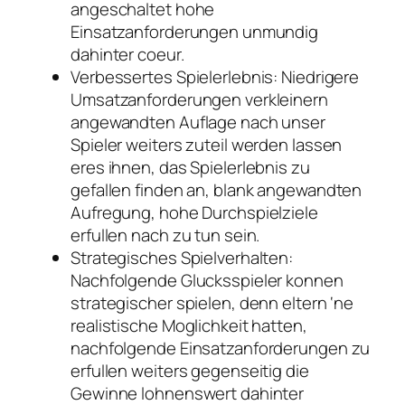
angeschaltet hohe
Einsatzanforderungen unmundig
dahinter coeur.
Verbessertes Spielerlebnis: Niedrigere
Umsatzanforderungen verkleinern
angewandten Auflage nach unser
Spieler weiters zuteil werden lassen
eres ihnen, das Spielerlebnis zu
gefallen finden an, blank angewandten
Aufregung, hohe Durchspielziele
erfullen nach zu tun sein.
Strategisches Spielverhalten:
Nachfolgende Glucksspieler konnen
strategischer spielen, denn eltern ‘ne
realistische Moglichkeit hatten,
nachfolgende Einsatzanforderungen zu
erfullen weiters gegenseitig die
Gewinne lohnenswert dahinter