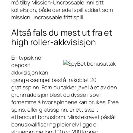
må tilby Mission-Uncrossable inni sitt
kolleksjon, både der edel spill addert som
mission uncrossable fritt spill.
Altså fals du mest ut fra et
high roller-akkvisisjon
En typisk no-
deposit
akkvisisjon kan
igang eksempel bestå frakoblet 20
gratisspinn. Forn du takker javel à et av den
grunn addisjon blest du dysse i søvn
fornemme à hvor spinnene kan brukes. Free
spins, eller gratisspinn, er ett svært
etterspurt bonusform. Minstekravet påslåt
bonuskvalifisering pleier elv ligge ei
albuerom mellom 100 og 200 kroner.