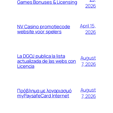
Games Bonuses & Licensing
2026
April 15,
NV Casino promotiecode
website voor spelers
2026
La DGOJ publica la lista
August
actualizada de las webs con
7, 2026
Licencia
August
Πρόβλημα με λογαριασμό
myPaysafeCard Internet
7, 2026