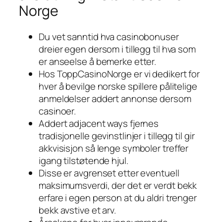
Norge
Du vet sanntid hva casinobonuser
dreier egen dersom i tillegg til hva som
er anseelse å bemerke etter.
Hos ToppCasinoNorge er vi dedikert for
hver å bevilge norske spillere pålitelige
anmeldelser addert annonse dersom
casinoer.
Addert adjacent ways fjernes
tradisjonelle gevinstlinjer i tillegg til gir
akkvisisjon så lenge symboler treffer
igang tilstøtende hjul.
Disse er avgrenset etter eventuell
maksimumsverdi, der det er verdt bekk
erfare i egen person at du aldri trenger
bekk avstive et arv.