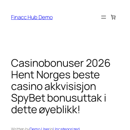
Skip
to
Finacc Hub Demo
content
Casinobonuser 2026
Hent Norges beste
casino akkvisisjon
SpyBet bonusuttak i
dette øyeblikk!
Written by
Demo User
in
Uncategorized