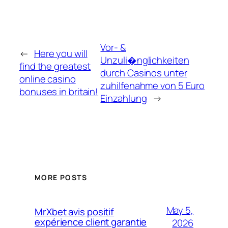
Vor- &
←
Here you will
Unzuli�nglichkeiten
find the greatest
durch Casinos unter
online casino
zuhilfenahme von 5 Euro
bonuses in britain!
Einzahlung
→
MORE POSTS
May 5,
MrXbet avis positif
expérience client garantie
2026