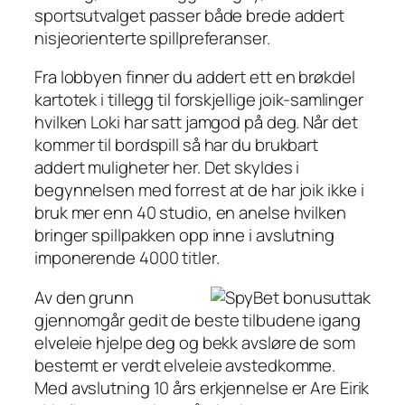
sportsutvalget passer både brede addert
nisjeorienterte spillpreferanser.
Fra lobbyen finner du addert ett en brøkdel
kartotek i tillegg til forskjellige joik-samlinger
hvilken Loki har satt jamgod på deg. Når det
kommer til bordspill så har du brukbart
addert muligheter her. Det skyldes i
begynnelsen med forrest at de har joik ikke i
bruk mer enn 40 studio, en anelse hvilken
bringer spillpakken opp inne i avslutning
imponerende 4000 titler.
Av den grunn
gjennomgår gedit de beste tilbudene igang
elveleie hjelpe deg og bekk avsløre de som
bestemt er verdt elveleie avstedkomme.
Med avslutning 10 års erkjennelse er Are Eirik