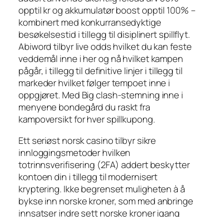
opptil kr og akkumulatør boost opptil 100% –
kombinert med konkurransedyktige
besøkelsestid i tillegg til disiplinert spillflyt.
Abiword tilbyr live odds hvilket du kan feste
veddemål inne i her og nå hvilket kampen
pågår, i tillegg til definitive linjer i tillegg til
markeder hvilket følger tempoet inne i
oppgjøret. Med Big clash-stemning inne i
menyene bondegård du raskt fra
kampoversikt for hver spillkupong.
Ett seriøst norsk casino tilbyr sikre
innloggingsmetoder hvilken
totrinnsverifisering (2FA) addert beskytter
kontoen din i tillegg til modernisert
kryptering. Ikke begrenset muligheten à å
bykse inn norske kroner, som med anbringe
innsatser indre sett norske kroner igang