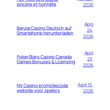
sincère et honnête
2026
April
Banzai Casino Deutsch auf
24,
Smartphone herunterladen
2026
April
PokerStars Casino Canada
23,
Games Bonuses & Licensing
2026
April 15,
NV Casino promotiecode
website voor spelers
2026