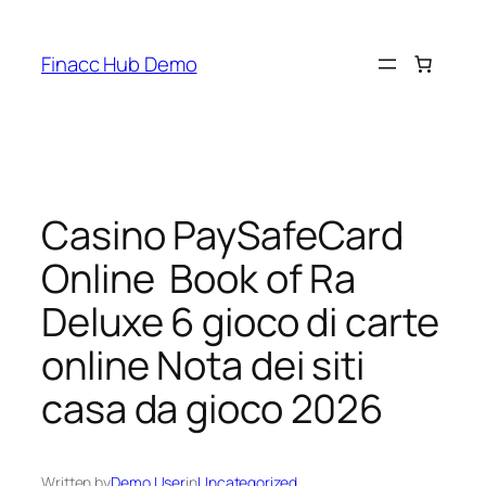
Skip
to
Finacc Hub Demo
content
Casino PaySafeCard
Online ️ Book of Ra
Deluxe 6 gioco di carte
online Nota dei siti
casa da gioco 2026
Written by
Demo User
in
Uncategorized