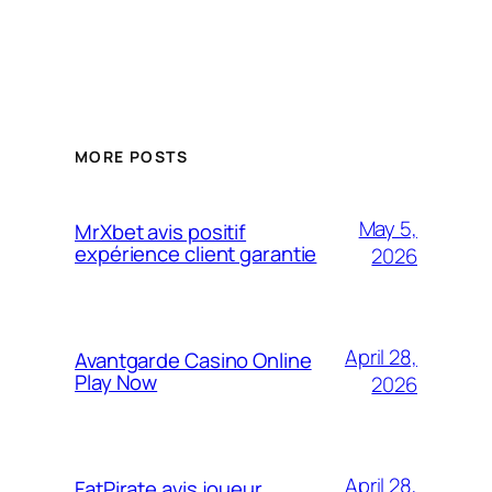
MORE POSTS
May 5,
MrXbet avis positif
expérience client garantie
2026
April 28,
Avantgarde Casino Online
Play Now
2026
April 28,
FatPirate avis joueur