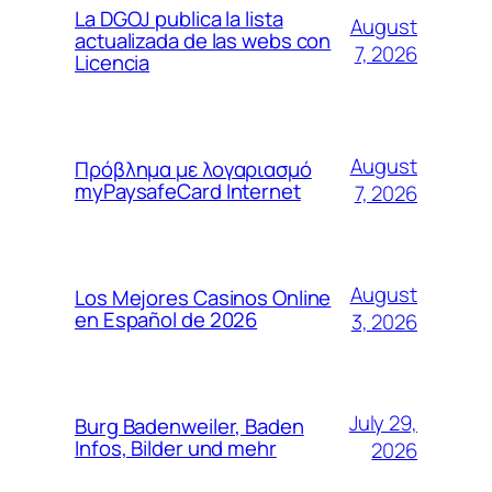
La DGOJ publica la lista
August
actualizada de las webs con
7, 2026
Licencia
August
Πρόβλημα με λογαριασμό
myPaysafeCard Internet
7, 2026
August
Los Mejores Casinos Online
en Español de 2026
3, 2026
July 29,
Burg Badenweiler, Baden
Infos, Bilder und mehr
2026