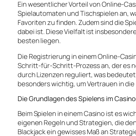
Ein wesentlicher Vorteil von Online-Cas
Spielautomaten und Tischspielen an, w
Favoriten zu finden. Zudem sind die Spi
dabei ist. Diese Vielfalt ist insbesonde
besten liegen.
Die Registrierung in einem Online-Casin
Schritt-für-Schritt-Prozess an, der es 
durch Lizenzen reguliert, was bedeutet,
besonders wichtig, um Vertrauen in die
Die Grundlagen des Spielens im Casino
Beim Spielen in einem Casino ist es wic
eigenen Regeln und Strategien, die den
Blackjack ein gewisses Maß an Strategi