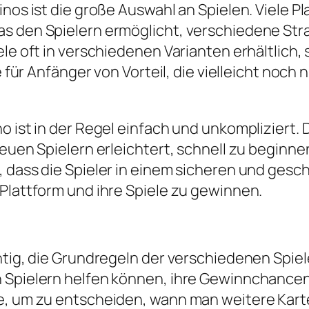
inos ist die große Auswahl an Spielen. Viele 
as den Spielern ermöglicht, verschiedene Str
ele oft in verschiedenen Varianten erhältlic
re für Anfänger von Vorteil, die vielleicht noc
o ist in der Regel einfach und unkompliziert.
neuen Spielern erleichtert, schnell zu beginne
 dass die Spieler in einem sicheren und gesc
 Plattform und ihre Spiele zu gewinnen.
htig, die Grundregeln der verschiedenen Spiel
 Spielern helfen können, ihre Gewinnchancen
e, um zu entscheiden, wann man weitere Karte