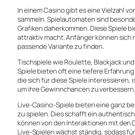
In einem Casino gibt es eine Vielzahl v
sammeln. Spielautomaten sind besonder
Grafiken daherkommen. Diese Spiele biet
attraktiv macht. Anfänger können sich 
passende Variante zu finden.
Tischspiele wie Roulette, Blackjack un
Spiele bieten oft eine tiefere Erfahrung
die sich für diese Spiele interessieren,
um ihre Gewinnchancen zu verbessern
Live-Casino-Spiele bieten eine ganz be
zu spielen. Dies schafft ein authentisc
können von den Interaktionen mit den D
Live-Spielen wächst ständig, sodass fü