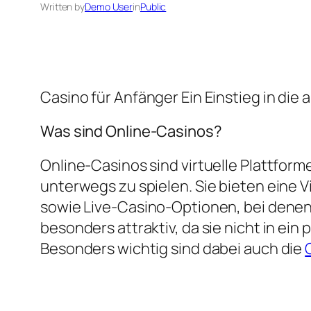
Written by
Demo User
in
Public
Casino für Anfänger Ein Einstieg in die
Was sind Online-Casinos?
Online-Casinos sind virtuelle Plattform
unterwegs zu spielen. Sie bieten eine V
sowie Live-Casino-Optionen, bei denen 
besonders attraktiv, da sie nicht in ei
Besonders wichtig sind dabei auch die