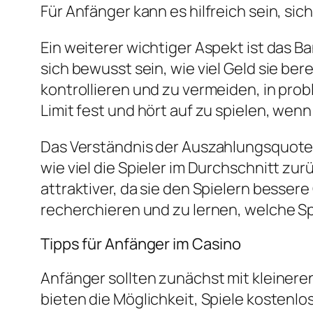
Für Anfänger kann es hilfreich sein, si
Ein weiterer wichtiger Aspekt ist das 
sich bewusst sein, wie viel Geld sie bere
kontrollieren und zu vermeiden, in prob
Limit fest und hört auf zu spielen, wenn 
Das Verständnis der Auszahlungsquoten 
wie viel die Spieler im Durchschnitt z
attraktiver, da sie den Spielern besse
recherchieren und zu lernen, welche S
Tipps für Anfänger im Casino
Anfänger sollten zunächst mit kleinere
bieten die Möglichkeit, Spiele kostenlo