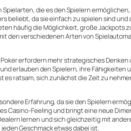
on Spielarten, die es den Spielern ermögliche
s beliebt, da sie einfach zu spielen sind un
en häufig die Möglichkeit, große Jackpots zu 
mit den verschiedenen Arten von Spielautomat
d Poker erfordern mehr strategisches Denken 
 und erlauben den Spielern, ihre Fähigkeiten u
 ist es ratsam, sich zunächst die Zeit zu nehme
.
sondere Erfahrung, da sie den Spielern ermög
hes Casino-Feeling und bringt eine neue Dimen
ealern lernen und sich gleichzeitig mit ander
r jeden Geschmack etwas dabei ist.