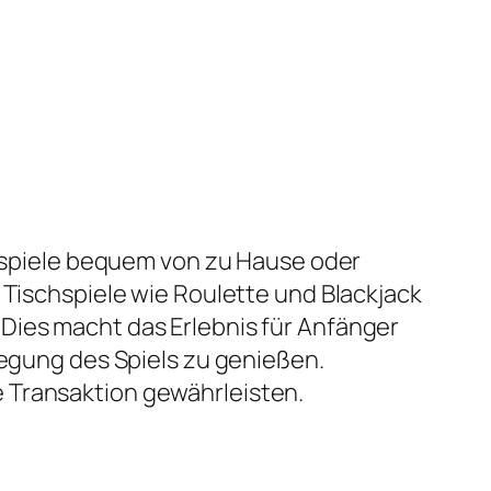
cksspiele bequem von zu Hause oder
 Tischspiele wie Roulette und Blackjack
Dies macht das Erlebnis für Anfänger
regung des Spiels zu genießen.
re Transaktion gewährleisten.