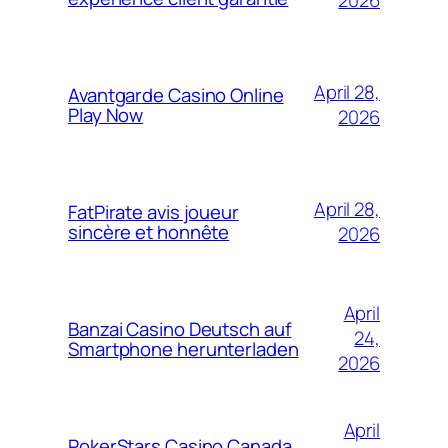
April 28,
Avantgarde Casino Online
Play Now
2026
April 28,
FatPirate avis joueur
sincère et honnête
2026
April
Banzai Casino Deutsch auf
24,
Smartphone herunterladen
2026
April
PokerStars Casino Canada