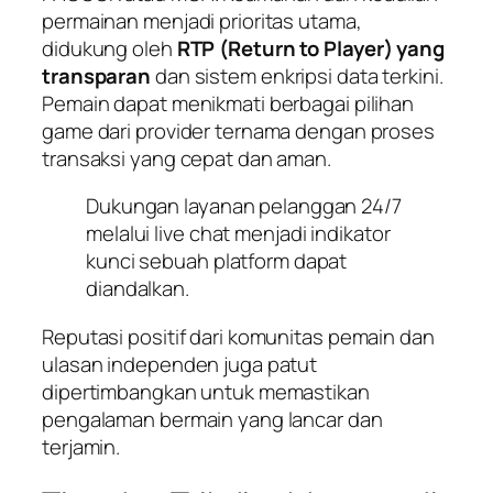
permainan menjadi prioritas utama,
didukung oleh
RTP (Return to Player) yang
transparan
dan sistem enkripsi data terkini.
Pemain dapat menikmati berbagai pilihan
game dari provider ternama dengan proses
transaksi yang cepat dan aman.
Dukungan layanan pelanggan 24/7
melalui live chat menjadi indikator
kunci sebuah platform dapat
diandalkan.
Reputasi positif dari komunitas pemain dan
ulasan independen juga patut
dipertimbangkan untuk memastikan
pengalaman bermain yang lancar dan
terjamin.