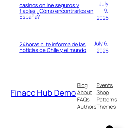
July
casinos online seguros y
9,
fiables ¿Cómo encontrarlos en
España?
2026
July 6,
24horas cl te informa de las
noticias de Chile y el mundo
2026
Blog
Events
Finacc Hub Demo
About
Shop
FAQs
Patterns
Authors
Themes