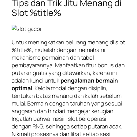
Tips dan Trik Jitu Menang di
Slot %title%
Untuk meningkatkan peluang menang di slot
%title%, mulailah dengan memahami
mekanisme permainan dan tabel
pembayarannya. Manfaatkan fitur bonus dan
putaran gratis yang ditawarkan, karena ini
adalah kunci untuk
pengalaman bermain
optimal
. Kelola modal dengan disiplin,
tentukan batas menang dan kalah sebelum
mulai. Bermain dengan taruhan yang sesuai
anggaran dan hindari mengejar kerugian.
Ingatlah bahwa mesin slot beroperasi
dengan RNG, sehingga setiap putaran acak.
Nikmati prosesnya dan lihat setiap sesi