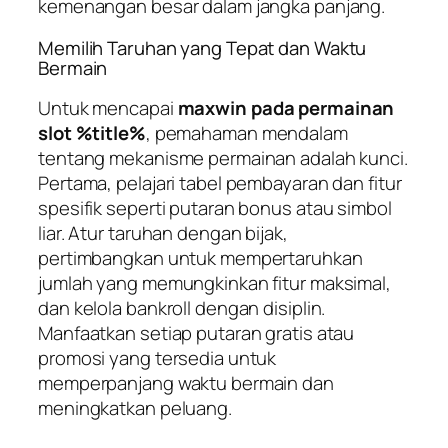
kemenangan besar dalam jangka panjang.
Memilih Taruhan yang Tepat dan Waktu
Bermain
Untuk mencapai
maxwin pada permainan
slot %title%
, pemahaman mendalam
tentang mekanisme permainan adalah kunci.
Pertama, pelajari tabel pembayaran dan fitur
spesifik seperti putaran bonus atau simbol
liar. Atur taruhan dengan bijak,
pertimbangkan untuk mempertaruhkan
jumlah yang memungkinkan fitur maksimal,
dan kelola bankroll dengan disiplin.
Manfaatkan setiap putaran gratis atau
promosi yang tersedia untuk
memperpanjang waktu bermain dan
meningkatkan peluang.