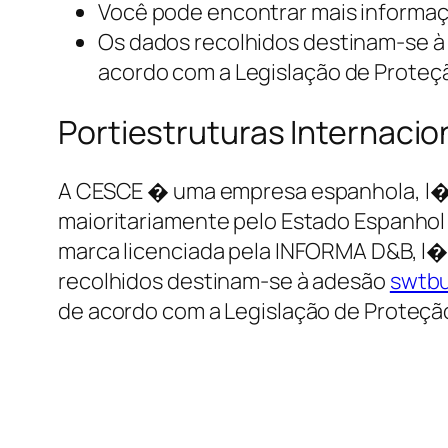
Você pode encontrar mais informaçõ
Os dados recolhidos destinam-se à 
acordo com a Legislação de Proteç
Portiestruturas Internacio
A CESCE � uma empresa espanhola, l�d
maioritariamente pelo Estado Espanhol
marca licenciada pela INFORMA D&B, l
recolhidos destinam-se à adesão
swtbu
de acordo com a Legislação de Proteçã