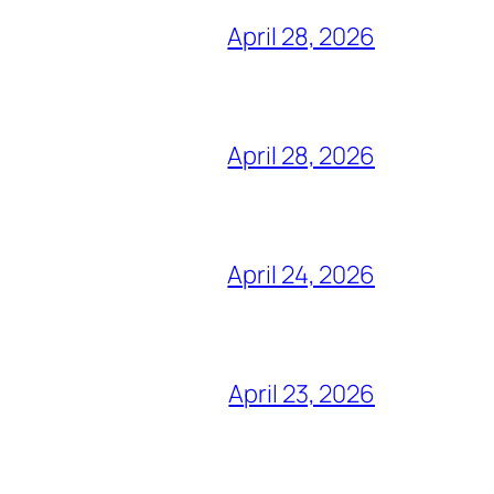
April 28, 2026
April 28, 2026
April 24, 2026
April 23, 2026