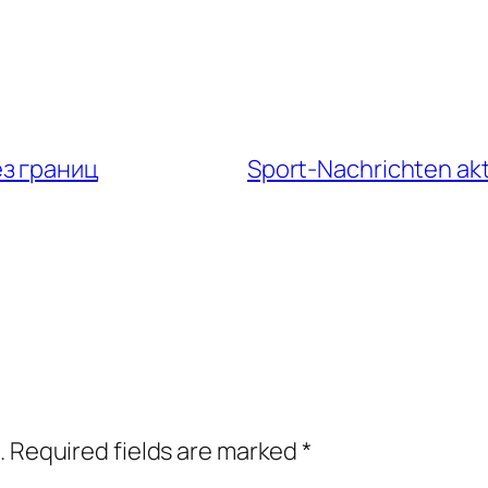
ез границ
Sport-Nachrichten aktu
.
Required fields are marked
*