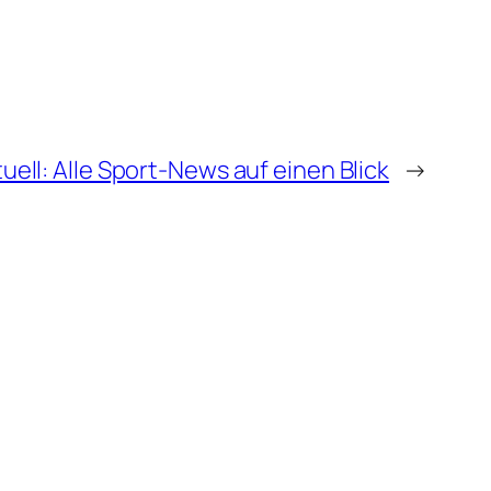
ell: Alle Sport-News auf einen Blick
→