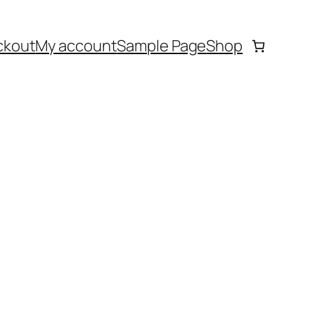
ckout
My account
Sample Page
Shop