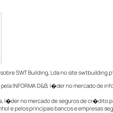
obre SWT Building, Lda no site swtbuilding.p
a pela INFORMA D&B, l�der no mercado de i
 l�der no mercado de seguros de cr�dito p
nhol e pelos principais bancos e empresas se