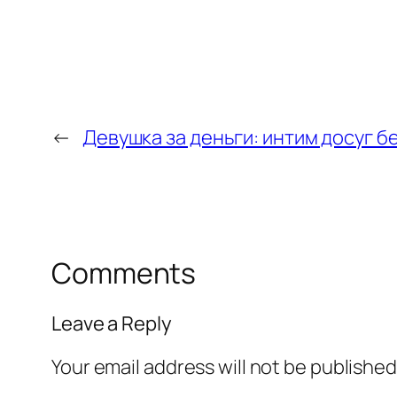
←
Девушка за деньги: интим досуг б
Comments
Leave a Reply
Your email address will not be published