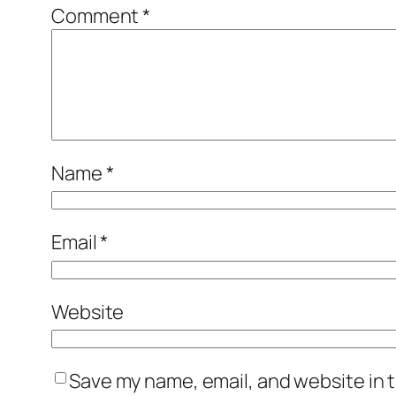
Comment
*
Name
*
Email
*
Website
Save my name, email, and website in t