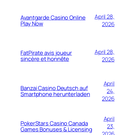
April 28,
Avantgarde Casino Online
Play Now
2026
April 28,
FatPirate avis joueur
sincère et honnête
2026
April
Banzai Casino Deutsch auf
24,
Smartphone herunterladen
2026
April
PokerStars Casino Canada
23,
Games Bonuses & Licensing
2026