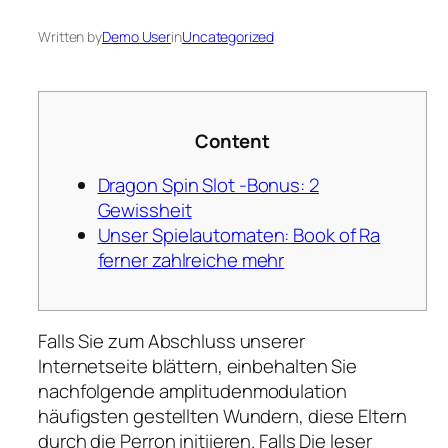
Written by
Demo User
in
Uncategorized
Content
Dragon Spin Slot -Bonus: 2
Gewissheit
Unser Spielautomaten: Book of Ra
ferner zahlreiche mehr
Falls Sie zum Abschluss unserer
Internetseite blättern, einbehalten Sie
nachfolgende amplitudenmodulation
häufigsten gestellten Wundern, diese Eltern
durch die Perron initiieren. Falls Die leser