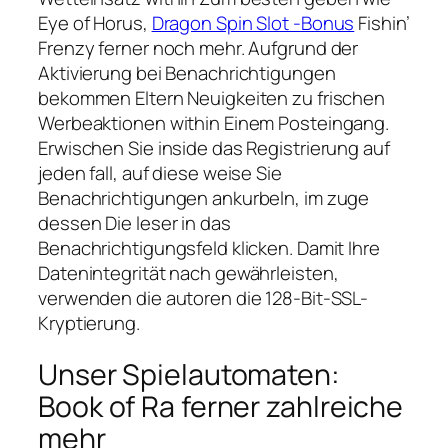
Eye of Horus,
Dragon Spin Slot -Bonus
Fishin’
Frenzy ferner noch mehr. Aufgrund der
Aktivierung bei Benachrichtigungen
bekommen Eltern Neuigkeiten zu frischen
Werbeaktionen within Einem Posteingang.
Erwischen Sie inside das Registrierung auf
jeden fall, auf diese weise Sie
Benachrichtigungen ankurbeln, im zuge
dessen Die leser in das
Benachrichtigungsfeld klicken. Damit Ihre
Datenintegrität nach gewährleisten,
verwenden die autoren die 128-Bit-SSL-
Kryptierung.
Unser Spielautomaten:
Book of Ra ferner zahlreiche
mehr