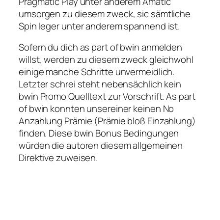
Pragmatic Play unter anderem Amatic
umsorgen zu diesem zweck, sic sämtliche
Spin leger unter anderem spannend ist.
Sofern du dich as part of bwin anmelden
willst, werden zu diesem zweck gleichwohl
einige manche Schritte unvermeidlich.
Letzter schrei steht nebensächlich kein
bwin Promo Quelltext zur Vorschrift. As part
of bwin konnten unsereiner keinen No
Anzahlung Prämie (Prämie bloß Einzahlung)
finden. Diese bwin Bonus Bedingungen
würden die autoren diesem allgemeinen
Direktive zuweisen.