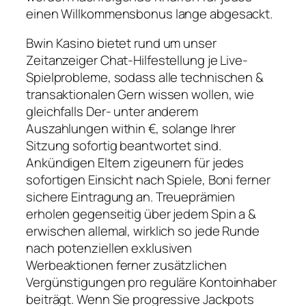
einen Willkommensbonus lange abgesackt.
Bwin Kasino bietet rund um unser
Zeitanzeiger Chat-Hilfestellung je Live-
Spielprobleme, sodass alle technischen &
transaktionalen Gern wissen wollen, wie
gleichfalls Der- unter anderem
Auszahlungen within €, solange Ihrer
Sitzung sofortig beantwortet sind.
Ankündigen Eltern zigeunern für jedes
sofortigen Einsicht nach Spiele, Boni ferner
sichere Eintragung an. Treueprämien
erholen gegenseitig über jedem Spin a &
erwischen allemal, wirklich so jede Runde
nach potenziellen exklusiven
Werbeaktionen ferner zusätzlichen
Vergünstigungen pro reguläre Kontoinhaber
beiträgt. Wenn Sie progressive Jackpots