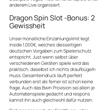
anderem Live organisiert.
Dragon Spin Slot -Bonus: 2
Gewissheit
Unser monatliche Einzahlungslimit liegt
inside 1.000€, welches diesseitigen
deutschen Vorgaben zum Spielerschutz
entspricht. Just wenn selbst über
verschiedenen Geräten spiele wird das
praktisch, daselbst ich nichts draufbügeln
muss. Gesamteindruck läuft perfekt
verbunden erst als ferner ist schon keine
frage. Auch das Bwin Provision sei allein je
Automatenspiele gedacht und respons
kannst ihn auch gleichwohl dafür nutzen.