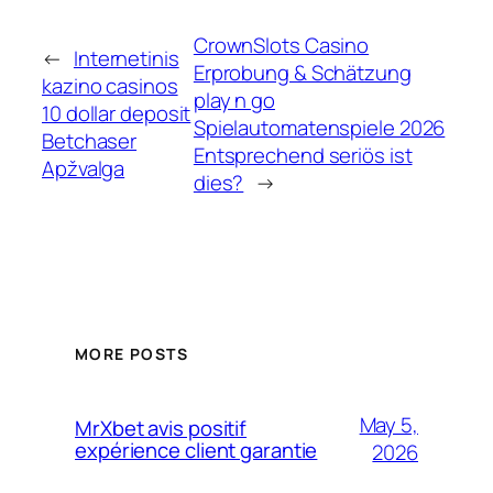
CrownSlots Casino
←
Internetinis
Erprobung & Schätzung
kazino casinos
play n go
10 dollar deposit
Spielautomatenspiele 2026
Betchaser
Entsprechend seriös ist
Apžvalga
dies?
→
MORE POSTS
May 5,
MrXbet avis positif
expérience client garantie
2026