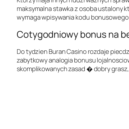
maksymalna stawka z osoba ustalony kto
wymaga wpisywania kodu bonusowego
Cotygodniowy bonus na be
Do tydzien Buran Casino rozdaje piecd
zabytkowy analogia bonusu lojalnosciow
skomplikowanych zasad � dobry grasz, 