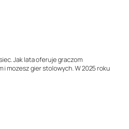
iec. Jak lata oferuje graczom
ym i mozesz gier stolowych. W 2025 roku