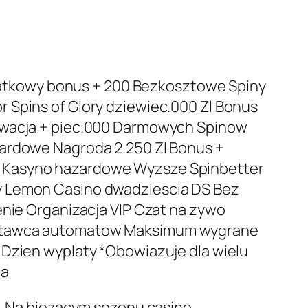
atkowy bonus + 200 Bezkosztowe Spiny
 Spins of Glory dziewiec.000 Zl Bonus
tywacja + piec.000 Darmowych Spinow
zardowe Nagroda 2.250 Zl Bonus +
w Kasyno hazardowe Wyzsze Spinbetter
ny Lemon Casino dwadziescia DS Bez
enie Organizacja VIP Czat na zywo
Dostawca automatow Maksimum wygrane
 Dzien wyplaty *Obowiazuje dla wielu
ia
c. Na biezacym sezonu casino