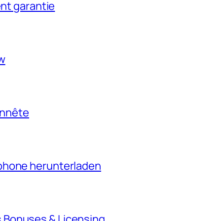
ent garantie
ow
onnête
phone herunterladen
 Bonuses & Licensing