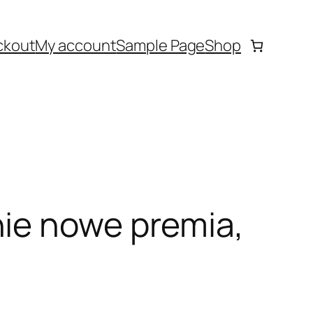
ckout
My account
Sample Page
Shop
ie nowe premia,