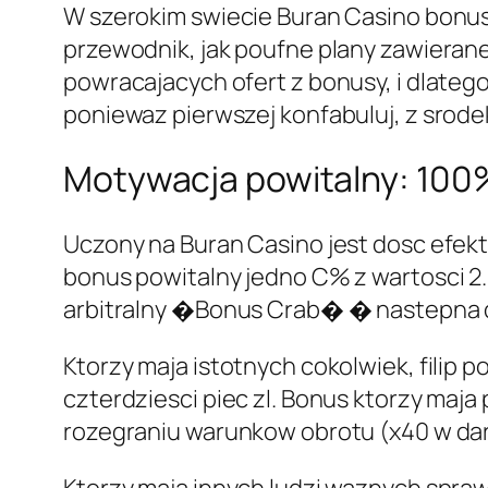
W szerokim swiecie Buran Casino bonu
przewodnik, jak poufne plany zawierane
powracajacych ofert z bonusy, i dlateg
poniewaz pierwszej konfabuluj, z srod
Motywacja powitalny: 100%
Uczony na Buran Casino jest dosc efek
bonus powitalny jedno C% z wartosci 2.
arbitralny �Bonus Crab� � nastepna dz
Ktorzy maja istotnych cokolwiek, filip 
czterdziesci piec zl. Bonus ktorzy maj
rozegraniu warunkow obrotu (x40 w da
Ktorzy maja innych ludzi waznych sprawa