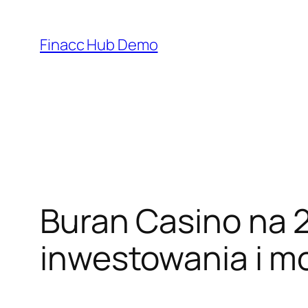
Skip
to
Finacc Hub Demo
content
Buran Casino na 
inwestowania i m