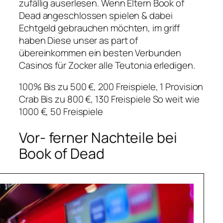
zufällig auserlesen. Wenn Eltern Book of
Dead angeschlossen spielen & dabei
Echtgeld gebrauchen möchten, im griff
haben Diese unser as part of
übereinkommen ein besten Verbunden
Casinos für Zocker alle Teutonia erledigen.
100% Bis zu 500 €, 200 Freispiele, 1 Provision
Crab Bis zu 800 €, 130 Freispiele So weit wie
1000 €, 50 Freispiele
Vor- ferner Nachteile bei
Book of Dead