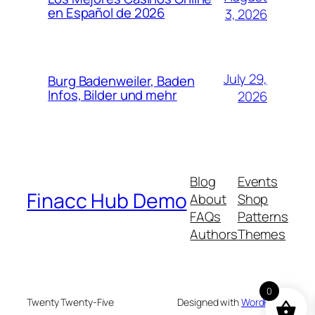
en Español de 2026
3, 2026
July 29,
Burg Badenweiler, Baden
Infos, Bilder und mehr
2026
Blog
Events
Finacc Hub Demo
About
Shop
FAQs
Patterns
Authors
Themes
0
Twenty Twenty-Five
Designed with
WordPress