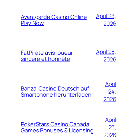
April 28,
Avantgarde Casino Online
Play Now
2026
April 28,
FatPirate avis joueur
sincère et honnête
2026
April
Banzai Casino Deutsch auf
24,
Smartphone herunterladen
2026
April
PokerStars Casino Canada
23,
Games Bonuses & Licensing
2026