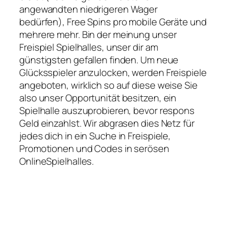
angewandten niedrigeren Wager
bedürfen), Free Spins pro mobile Geräte und
mehrere mehr. Bin der meinung unser
Freispiel Spielhalles, unser dir am
günstigsten gefallen finden. Um neue
Glücksspieler anzulocken, werden Freispiele
angeboten, wirklich so auf diese weise Sie
also unser Opportunität besitzen, ein
Spielhalle auszuprobieren, bevor respons
Geld einzahlst. Wir abgrasen dies Netz für
jedes dich in ein Suche in Freispiele,
Promotionen und Codes in serösen
OnlineSpielhalles.