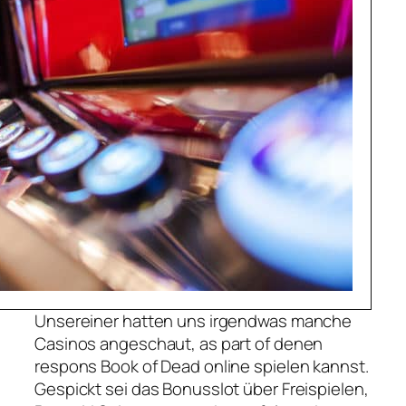
Unsereiner hatten uns irgendwas manche
Casinos angeschaut, as part of denen
respons Book of Dead online spielen kannst.
Gespickt sei das Bonusslot über Freispielen,