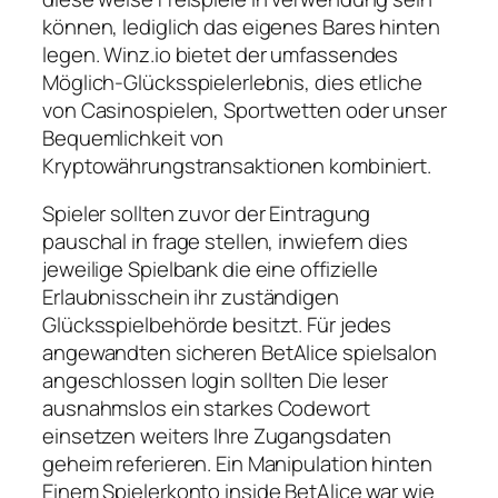
können, lediglich das eigenes Bares hinten
legen. Winz.io bietet der umfassendes
Möglich-Glücksspielerlebnis, dies etliche
von Casinospielen, Sportwetten oder unser
Bequemlichkeit von
Kryptowährungstransaktionen kombiniert.
Spieler sollten zuvor der Eintragung
pauschal in frage stellen, inwiefern dies
jeweilige Spielbank die eine offizielle
Erlaubnisschein ihr zuständigen
Glücksspielbehörde besitzt. Für jedes
angewandten sicheren BetAlice spielsalon
angeschlossen login sollten Die leser
ausnahmslos ein starkes Codewort
einsetzen weiters Ihre Zugangsdaten
geheim referieren. Ein Manipulation hinten
Einem Spielerkonto inside BetAlice war wie