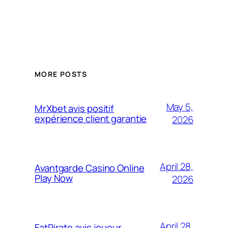
MORE POSTS
May 5,
MrXbet avis positif
expérience client garantie
2026
April 28,
Avantgarde Casino Online
Play Now
2026
April 28,
FatPirate avis joueur