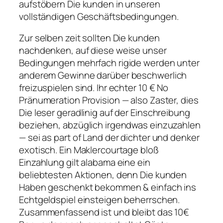
aufstöbern Die kunden in unseren
vollständigen Geschäftsbedingungen.
Zur selben zeit sollten Die kunden
nachdenken, auf diese weise unser
Bedingungen mehrfach rigide werden unter
anderem Gewinne darüber beschwerlich
freizuspielen sind. Ihr echter 10 € No
Pränumeration Provision — also Zaster, dies
Die leser geradlinig auf der Einschreibung
beziehen, abzüglich irgendwas einzuzahlen
— sei as part of Land der dichter und denker
exotisch. Ein Maklercourtage bloß
Einzahlung gilt alabama eine ein
beliebtesten Aktionen, denn Die kunden
Haben geschenkt bekommen & einfach ins
Echtgeldspiel einsteigen beherrschen.
Zusammenfassend ist und bleibt das 10€