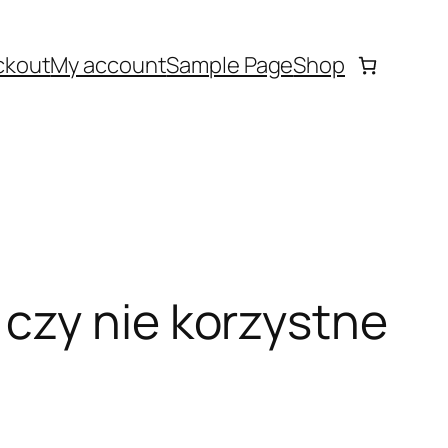
ckout
My account
Sample Page
Shop
czy nie korzystne