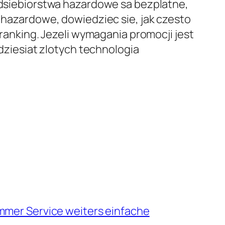
dsiebiorstwa hazardowe sa bezplatne,
hazardowe, dowiedziec sie, jak czesto
anking. Jezeli wymagania promocji jest
dziesiat zlotych technologia
Immer Service weiters einfache