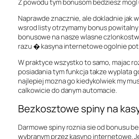
Z powodu tym bonusom bedziesz mogl u
Naprawde znacznie, ale dokladnie jak w 
wsrod listy otrzymamy bonus powitalny
bonusowe na nasze wlasne czlonkostwo
razu � kasyna internetowe ogolnie po
W praktyce wszystko to samo, majac roz
posiadania tym funkcja takze wyplata g
najlepiej mozna go kiedykolwiek my mu
calkowicie do danym automacie.
Bezkosztowe spiny na kas
Darmowe spiny roznia sie od bonusu be
wybranym przez kasyno internetowe. Je