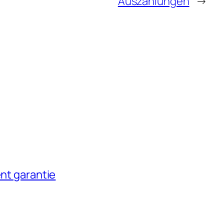
Auszahlungen
→
ent garantie