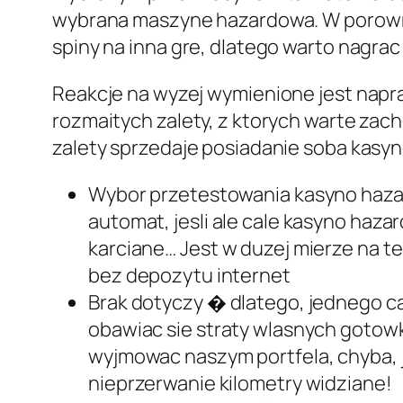
wybrana maszyne hazardowa. W porown
spiny na inna gre, dlatego warto nagr
Reakcje na wyzej wymienione jest napr
rozmaitych zalety, z ktorych warte zach
zalety sprzedaje posiadanie soba kasy
Wybor przetestowania kasyno haza
automat, jesli ale cale kasyno haza
karciane… Jest w duzej mierze na te
bez depozytu internet
Brak dotyczy � dlatego, jednego ca
obawiac sie straty wlasnych gotowk
wyjmowac naszym portfela, chyba, 
nieprzerwanie kilometry widziane!