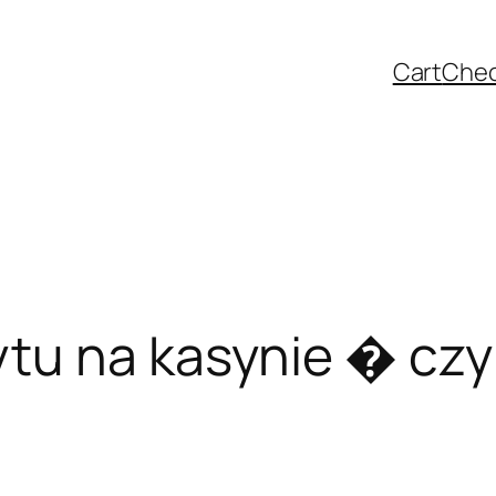
Cart
Che
tu na kasynie � czy 