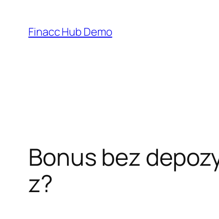
Skip
to
Finacc Hub Demo
content
Bonus bez depozy
z?