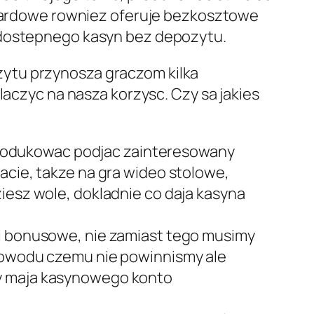
ardowe rowniez oferuje bezkosztowe
i dostepnego kasyn bez depozytu.
zytu przynosza graczom kilka
laczyc na nasza korzysc. Czy sa jakies
rodukowac podjac zainteresowany
acie, takze na gra wideo stolowe,
ziesz wole, dokladnie co daja kasyna
ki bonusowe, nie zamiast tego musimy
 powodu czemu nie powinnismy ale
zy maja kasynowego konto