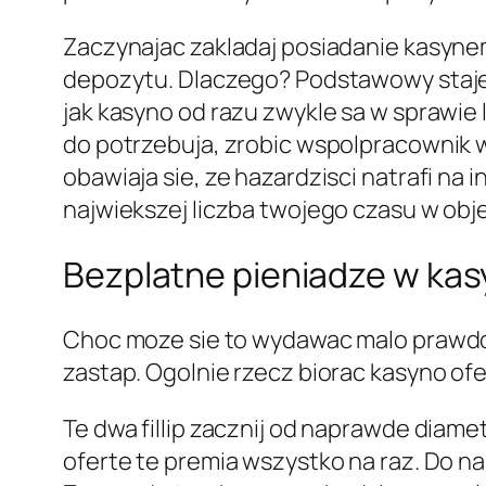
Zaczynajac zakladaj posiadanie kasyn
depozytu. Dlaczego? Podstawowy stajem
jak kasyno od razu zwykle sa w sprawie 
do potrzebuja, zrobic wspolpracownik w
obawiaja sie, ze hazardzisci natrafi na
najwiekszej liczba twojego czasu w ob
Bezplatne pieniadze w kas
Choc moze sie to wydawac malo prawdo
zastap. Ogolnie rzecz biorac kasyno ofe
Te dwa fillip zacznij od naprawde diamet
oferte te premia wszystko na raz. Do na