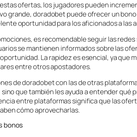
 estas ofertas, los jugadores pueden increment
vo grande, doradobet puede ofrecer un bono 
lente oportunidad para los aficionados a las 
romociones, es recomendable seguir las redes 
suarios se mantienen informados sobre las of
oportunidad. La rapidez es esencial, ya que 
ares entre otros apostadores.
ones de doradobet con las de otras plataforma
s, sino que también les ayuda a entender qué
ia entre plataformas significa que las oferta
 saben cómo aprovecharlas.
os bonos