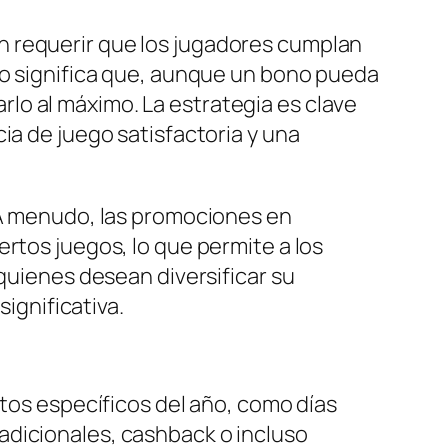
n requerir que los jugadores cumplan
to significa que, aunque un bono pueda
lo al máximo. La estrategia es clave
ia de juego satisfactoria y una
. A menudo, las promociones en
rtos juegos, lo que permite a los
 quienes desean diversificar su
significativa.
s específicos del año, como días
adicionales, cashback o incluso