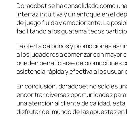
Doradobet se ha consolidado como una 
interfaz intuitiva y un enfoque en el de
de juego fluida y emocionante. La posib
facilitando a los guatemaltecos particip
La oferta de bonos y promociones es un
a los jugadores a comenzar con mayor ca
pueden beneficiarse de promociones con
asistencia rápida y efectiva a los usuar
En conclusión, doradobet no solo es un
encontrar diversas oportunidades para 
una atención al cliente de calidad, est
disfrutar del mundo de las apuestas en l