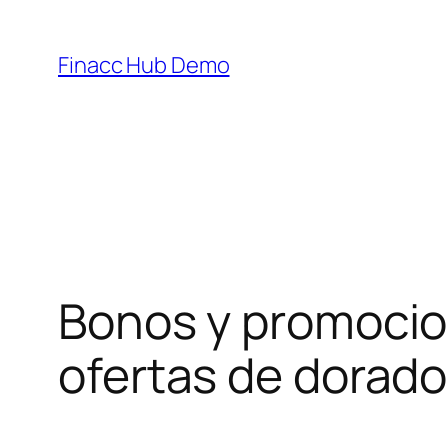
Skip
to
Finacc Hub Demo
content
Bonos y promocio
ofertas de dorado