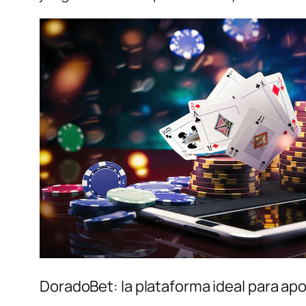
DoradoBet: la plataforma ideal para ap