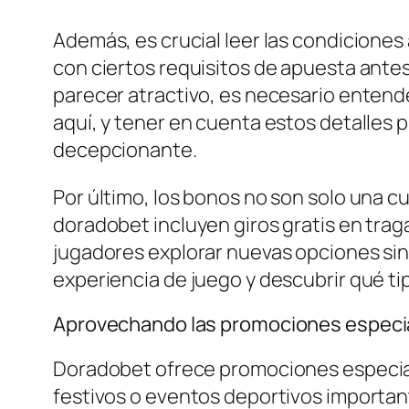
Además, es crucial leer las condicione
con ciertos requisitos de apuesta antes
parecer atractivo, es necesario entend
aquí, y tener en cuenta estos detalles 
decepcionante.
Por último, los bonos no son solo una c
doradobet incluyen giros gratis en trag
jugadores explorar nuevas opciones sin 
experiencia de juego y descubrir qué tipo
Aprovechando las promociones especi
Doradobet ofrece promociones especia
festivos o eventos deportivos importan