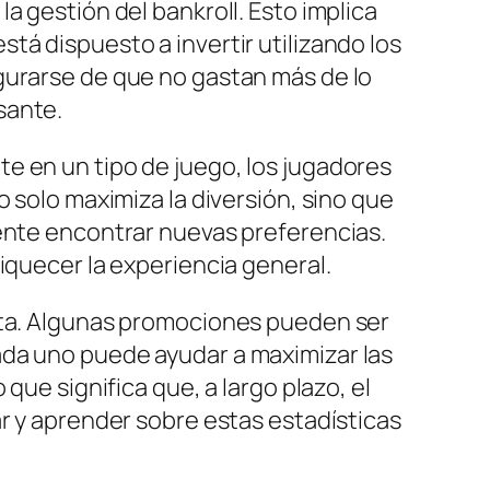
a gestión del bankroll. Esto implica
tá dispuesto a invertir utilizando los
gurarse de que no gastan más de lo
sante.
e en un tipo de juego, los jugadores
 solo maximiza la diversión, sino que
mente encontrar nuevas preferencias.
iquecer la experiencia general.
esta. Algunas promociones pueden ser
ada uno puede ayudar a maximizar las
que significa que, a largo plazo, el
ar y aprender sobre estas estadísticas