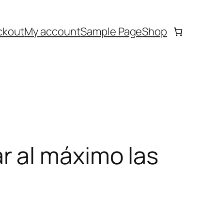
ckout
My account
Sample Page
Shop
 al máximo las