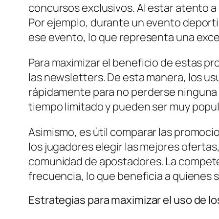
concursos exclusivos. Al estar atento a
Por ejemplo, durante un evento deporti
ese evento, lo que representa una exce
Para maximizar el beneficio de estas p
las newsletters. De esta manera, los u
rápidamente para no perderse ninguna 
tiempo limitado y pueden ser muy popul
Asimismo, es útil comparar las promoci
los jugadores elegir las mejores oferta
comunidad de apostadores. La competenc
frecuencia, lo que beneficia a quienes
Estrategias para maximizar el uso de l