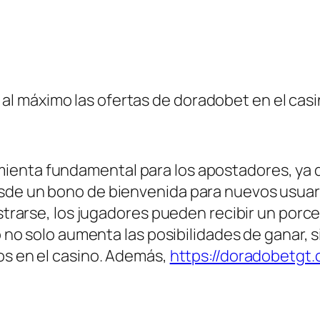
l máximo las ofertas de doradobet en el cas
ienta fundamental para los apostadores, ya 
esde un bono de bienvenida para nuevos usua
istrarse, los jugadores pueden recibir un porc
sto no solo aumenta las posibilidades de ganar
os en el casino. Además,
https://doradobetgt