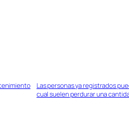
tenimiento
Las personas ya registrados pu
cual suelen perdurar una cantid