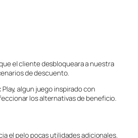
ue el cliente desbloqueara a nuestra
scenarios de descuento.
Play, algun juego inspirado con
feccionar los alternativas de beneficio.
a el pelo pocas utilidades adicionales.