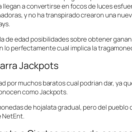
 llegan a convertirse en focos de luces esfue
nadoras, y no ha transpirado crearon una nue
ays.
da de edad posibilidades sobre obtener gana
lo perfectamente cual implica la tragamoned
barra Jackpots
ad por muchos baratos cual podrian dar, ya qu
conocen como Jackpots.
monedas de hojalata gradual, pero del puebl
 NetEnt.