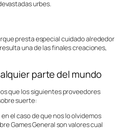
 devastadas urbes.
orque presta especial cuidado alrededor
esulta una de las finales creaciones,
alquier parte del mundo
mos que los siguientes proveedores
sobre suerte:
en el caso de que nos lo olvidemos
sobre Games General son valores cual