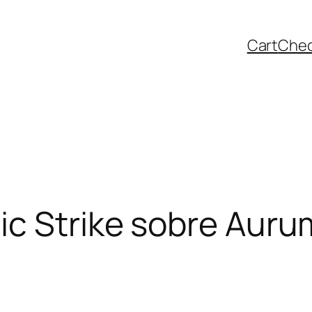
Cart
Che
ic Strike sobre Auru