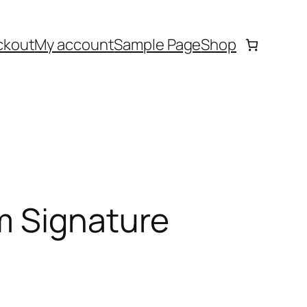
ckout
My account
Sample Page
Shop
m Signature