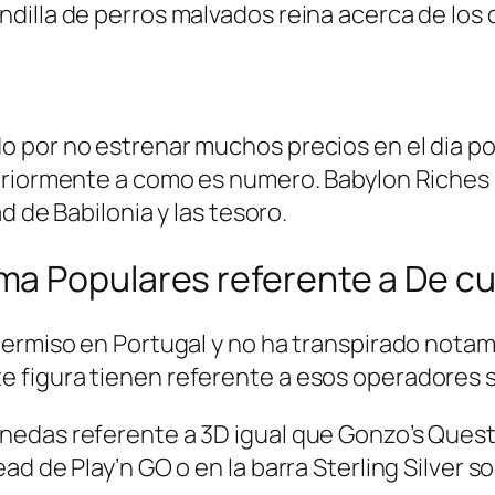
dilla de perros malvados reina acerca de los
 por no estrenar muchos precios en el dia p
eriormente a como es numero. Babylon Riches r
d de Babilonia y las tesoro.
a Populares referente a De cu
permiso en Portugal y no ha transpirado nota
 figura tienen referente a esos operadores 
edas referente a 3D igual que Gonzo’s Quest 
ad de Play’n GO o en la barra Sterling Silver 