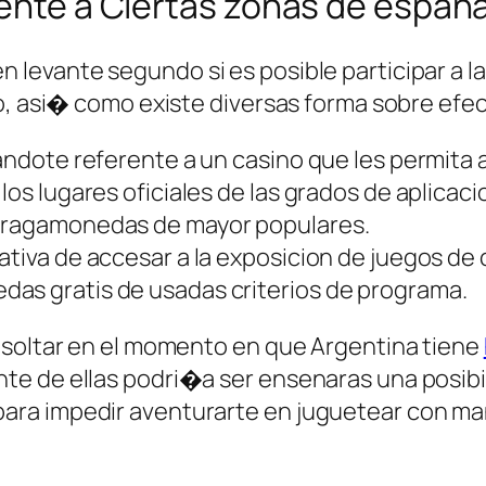
rente a Ciertas zonas de espan
levante segundo si es posible participar a l
o, asi� como existe diversas forma sobre efec
andote referente a un casino que les permita a
los lugares oficiales de las grados de aplicaci
 tragamonedas de mayor populares.
tiva de accesar a la exposicion de juegos de c
as gratis de usadas criterios de programa.
 soltar en el momento en que Argentina tiene
e de ellas podri�a ser ensenaras una posibi
ra impedir aventurarte en juguetear con mang