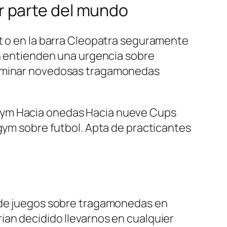
r parte del mundo
st o en la barra Cleopatra seguramente
?n entienden una urgencia sobre
examinar novedosas tragamonedas
 Gym Hacia onedas Hacia nueve Cups
 gym sobre futbol. Apta de practicantes
a de juegos sobre tragamonedas en
ian decidido llevarnos en cualquier