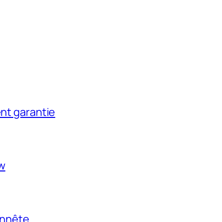
ent garantie
ow
onnête