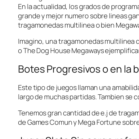
En la actualidad, los grados de programa
grande y mejor numero sobre lineas ga
tragamonedas multilinea o bien Megaw
Imagino, una tragamonedas multilinea 
o The Dog House Megaways ejemplifican 
Botes Progresivos o en la 
Este tipo de juegos llaman una amabilid
largo de muchas partidas. Tambien se 
Tenemos gran cantidad de e.j de traga
de Games Comun y Mega Fortune sobre