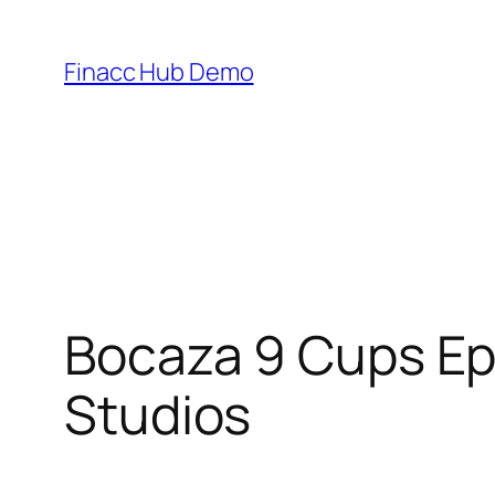
Skip
to
Finacc Hub Demo
content
Bocaza 9 Cups Ep
Studios