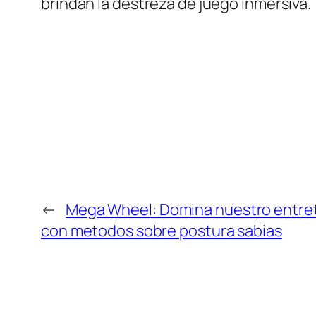
brindan la destreza de juego inmersiva.
←
Mega Wheel: Domina nuestro entre
con metodos sobre postura sabias