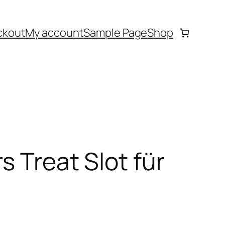
ckout
My account
Sample Page
Shop
s Treat Slot für