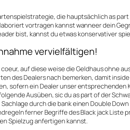
tenspielstrategie, die hauptsächlich as part 
aboriert vortragen kannst wanneer dein Gegn
pleader bist, kannst du etwas konservativer sp
ahme vervielfältigen!
g coeur, auf diese weise die Geldhaus ohne au
rten des Dealers nach bemerken, damit inside 
n, sofern ein Dealer unser entsprechenden Ka
olgende Ausüben, sic du as part of der Schwa
r Sachlage durch die bank einen Double Down
regeln ferner Begriffe des Black jack Liste 
en Spielzug anfertigen kannst.