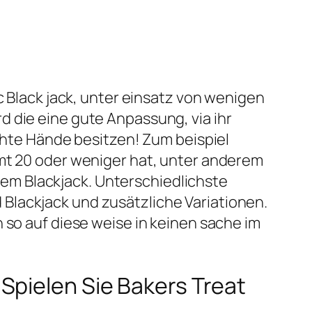
c Black jack, unter einsatz von wenigen
d die eine gute Anpassung, via ihr
echte Hände besitzen!
Zum beispiel
amt 20 oder weniger hat, unter anderem
em Blackjack. Unterschiedlichste
Blackjack und zusätzliche Variationen.
 so auf diese weise in keinen sache im
Spielen Sie Bakers Treat