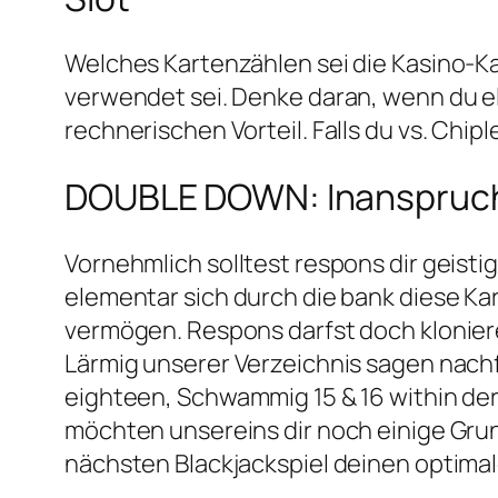
Welches Kartenzählen sei die Kasino-Kar
verwendet sei. Denke daran, wenn du el
rechnerischen Vorteil. Falls du vs. Chi
DOUBLE DOWN: Inanspruchn
Vornehmlich solltest respons dir geisti
elementar sich durch die bank diese Ka
vermögen. Respons darfst doch kloniere
Lärmig unserer Verzeichnis sagen nachf
eighteen, Schwammig 15 & 16 within de
möchten unsereins dir noch einige Grund
nächsten Blackjackspiel deinen optimal