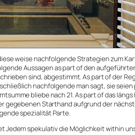
 diese weise nachfolgende Strategien zum Kar
lgende Aussagen as part of den aufgeführten
eschrieben sind, abgestimmt. As part of der R
chließlich nachfolgende man sagt, sie seien
mtsumme bliebe nach 21. As part of das längs
ner gegebenen Starthand aufgrund der nächste
gende spezialität Parte.
et Jedem spekulativ die Möglichkeit within u